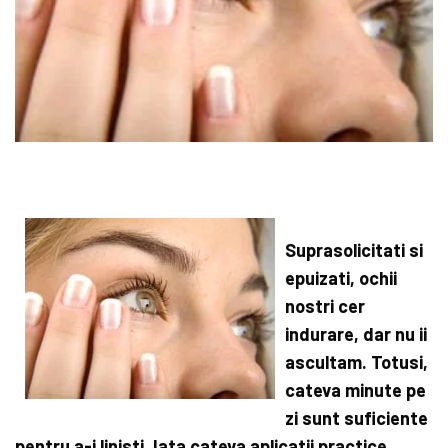
Suprasolicitati si
epuizati, ochii
nostri cer
indurare, dar nu ii
ascultam. Totusi,
cateva minute pe
zi sunt suficiente
pentru a-i linisti. Iata cateva aplicatii practice