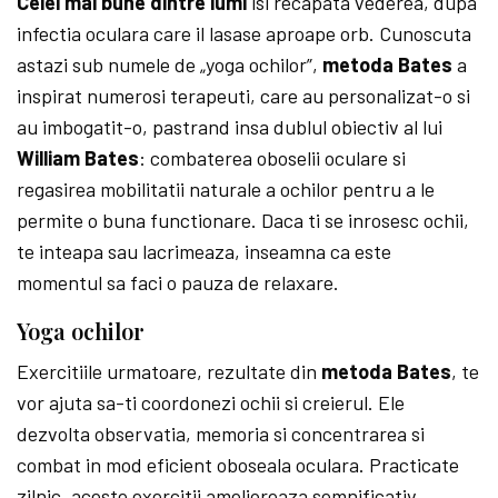
Celei mai bune dintre lumi
isi recapata vederea, dupa
infectia oculara care il lasase aproape orb. Cunoscuta
astazi sub numele de „yoga ochilor”,
metoda Bates
a
inspirat numerosi terapeuti, care au personalizat-o si
au imboga­ti­t-o, pastrand insa dublul obiectiv al lui
William Bates
: combaterea oboselii oculare si
regasirea mobilitatii naturale a ochilor pentru a le
permite o buna functionare. Daca ti se inrosesc ochii,
te inteapa sau lacrimeaza, inseamna ca este
momentul sa faci o pauza de relaxare.
Yoga ochilor
Exercitiile urmatoare, rezultate din
metoda Bates
, te
vor ajuta sa-ti coordonezi ochii si creierul. Ele
dezvolta observatia, memoria si concentrarea si
combat in mod eficient oboseala oculara. Practicate
zilnic, aceste exercitii amelioreaza semnificativ