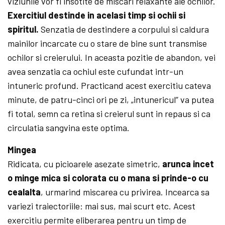
viziunile vor fi insotite de miscari relaxante ale ochilor.
Exercitiul destinde in acelasi timp si ochii si
spiritul.
Senzatia de destindere a corpului si caldura
mainilor incarcate cu o stare de bine sunt transmise
ochilor si creierului. In aceasta pozitie de abandon, vei
avea senzatia ca ochiul este cufundat intr-un
intuneric profund. Practicand acest exercitiu cateva
minute, de patru-cinci ori pe zi, „intunericul” va putea
fi total, semn ca retina si creierul sunt in repaus si ca
circulatia sangvina este optima.
Mingea
Ridicata, cu picioarele asezate simetric,
arunca incet
o minge mica si colorata cu o mana si prinde-o cu
cealalta
, urmarind miscarea cu privirea. Incearca sa
variezi traiectoriile: mai sus, mai scurt etc. Acest
exercitiu permite eliberarea pentru un timp de