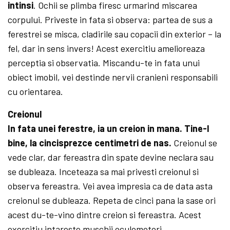
intinsi
. Ochii se plimba firesc urmarind miscarea
corpului. Priveste in fata si observa: partea de sus a
ferestrei se misca, cladirile sau copacii din exterior – la
fel, dar in sens invers! Acest exercitiu amelioreaza
perceptia si observatia. Miscandu-te in fata unui
obiect imobil, vei destinde nervii cranieni responsabili
cu orientarea.
Creionul
In fata unei ferestre, ia un creion in mana. Tine-l
bine, la cincisprezce centimetri de nas.
Creionul se
vede clar, dar fereastra din spate devine neclara sau
se dubleaza. Inceteaza sa mai privesti creionul si
observa fereastra. Vei avea impresia ca de data asta
creionul se dubleaza. Repeta de cinci pana la sase ori
acest du-te-vino dintre creion si fereastra. Acest
exercitiu intareste muschii oculomotori.