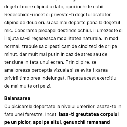
degetul mare clipind o data, apoi inchide ochii.
Redeschide-i incet si priveste-ti degetul aratator
clipind de doua ori, si asa mai departe pana la degetul
mic. Coborarea pleoapei destinde ochiul, il umezeste si
il ajuta sa-si regaseasca mobilitatea naturala. In mod
normal, trebuie sa clipesti cam de cincizeci de ori pe
minut, dar mult mai putin in caz de stres sau de
tensiune in fata unui ecran. Prin clipire, se
amelioreaza perceptia vizuala si se evita fixarea
privirii timp prea indelungat. Repeta acest exercitiu
de mai multe ori pe zi.
Balansarea
Cu picioarele departate la nivelul umerilor, asaza-te in
fata unei ferestre. Incet,
lasa-ti greutatea corpului
pe un picior, apoi pe altul, genunchii ramanand