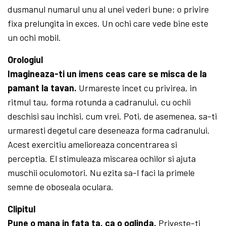
dusmanul numarul unu al unei vederi bune: o privire
fixa prelungita in exces. Un ochi care vede bine este
un ochi mobil.
Orologiul
Imagineaza-ti un imens ceas care se misca de la
pamant la tavan.
Urmareste incet cu privirea, in
ritmul tau, forma rotunda a ca­dranului, cu ochii
deschisi sau inchisi, cum vrei. Poti, de asemenea, sa-ti
urma­resti degetul care deseneaza forma cadranului.
Acest exercitiu amelioreaza concentrarea si
perceptia. El stimuleaza miscarea ochilor si ajuta
muschii oculomotori. Nu ezita sa-l faci la primele
semne de oboseala oculara.
Clipitul
Pune o mana in fata ta, ca o oglinda.
Priveste-ti