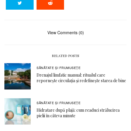
View Comments (0)
RELATED POSTS
SĂNĂTATE ŞI FRUMUSEȚE
Drenajul limfatic manual: ritualul care
repornește circulația și redefinește starea de bine
SĂNĂTATE ŞI FRUMUSEȚE
Hidratare după plajă: cum readuci strălucirea
pielii în câteva minute