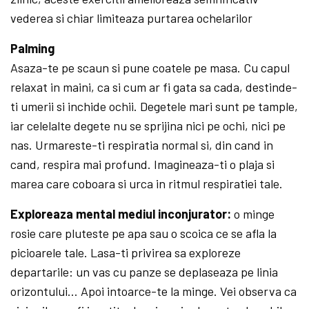
vederea si chiar limiteaza purtarea ochelarilor
Palming
Asaza-te pe scaun si pune coatele pe masa. Cu capul
relaxat in maini, ca si cum ar fi gata sa cada, destinde-
ti umerii si inchide ochii. Degetele mari sunt pe tample,
iar celelalte degete nu se sprijina nici pe ochi, nici pe
nas. Urmareste-ti respiratia normal si, din cand in
cand, respira mai profund. Imagineaza-ti o plaja si
marea care coboara si urca in ritmul respiratiei tale.
Exploreaza mental mediul inconjurator:
o minge
rosie care pluteste pe apa sau o scoica ce se afla la
picioarele tale. Lasa-ti privirea sa exploreze
departarile: un vas cu panze se deplaseaza pe linia
orizontului… Apoi intoarce-te la minge. Vei observa ca