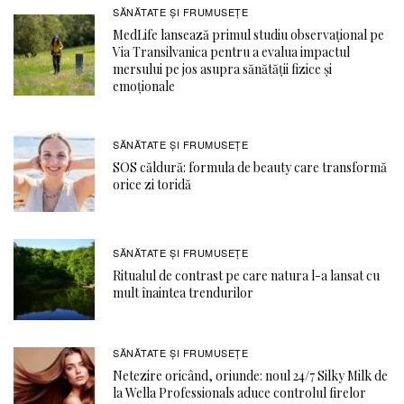
SĂNĂTATE ŞI FRUMUSEȚE
MedLife lansează primul studiu observațional pe
Via Transilvanica pentru a evalua impactul
mersului pe jos asupra sănătății fizice și
emoționale
SĂNĂTATE ŞI FRUMUSEȚE
SOS căldură: formula de beauty care transformă
orice zi toridă
SĂNĂTATE ŞI FRUMUSEȚE
Ritualul de contrast pe care natura l-a lansat cu
mult înaintea trendurilor
SĂNĂTATE ŞI FRUMUSEȚE
Netezire oricând, oriunde: noul 24/7 Silky Milk de
la Wella Professionals aduce controlul firelor