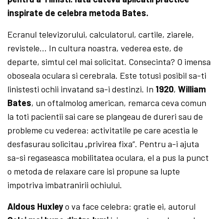
inspirate de celebra metoda Bates.
Ecranul televizorului, calculatorul, cartile, ziarele,
revistele… In cultura noastra, vederea este, de
departe, simtul cel mai solicitat. Consecinta? O imensa
oboseala oculara si cerebrala. Este totusi posibil sa-ti
linistesti ochii invatand sa-i destinzi. In
1920
,
William
Bates
, un oftalmolog american, remarca ceva comun
la toti pacientii sai care se plangeau de dureri sau de
probleme cu vederea: activitatile pe ca­re acestia le
desfasurau solicitau „privirea fixa“. Pentru a-i ajuta
sa-si regaseasca mobilitatea oculara, el a pus la punct
o metoda de relaxare care isi propune sa lupte
impotriva imbatranirii ochiului.
Aldous Huxley
o va face celebra: gratie ei, autorul