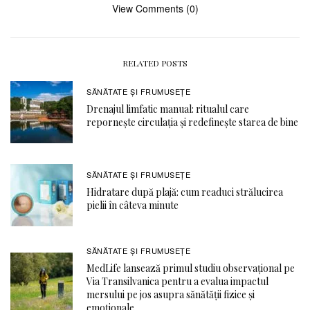
View Comments (0)
RELATED POSTS
SĂNĂTATE ŞI FRUMUSEȚE
Drenajul limfatic manual: ritualul care
repornește circulația și redefinește starea de bine
SĂNĂTATE ŞI FRUMUSEȚE
Hidratare după plajă: cum readuci strălucirea
pielii în câteva minute
SĂNĂTATE ŞI FRUMUSEȚE
MedLife lansează primul studiu observațional pe
Via Transilvanica pentru a evalua impactul
mersului pe jos asupra sănătății fizice și
emoționale