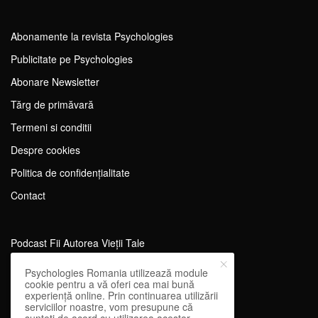
Abonamente la revista Psychologies
Publicitate pe Psychologies
Abonare Newsletter
Tărg de primăvară
Termeni si conditii
Despre cookies
Politica de confidențialitate
Contact
Podcast Fii Autorea Vieții Tale
Evenimente Fii Autoarea Vieții Tale!
Psychologies Romania utilizează module
cookie pentru a vă oferi cea mai bună
SportEdu
experiență online. Prin continuarea utilizării
serviciilor noastre, vom presupune că
Antrenament Mental pentru Sportivi