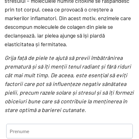
stresului – moleculele numite citokine se răspândesc
prin tot corpul, ceea ce provoacă o creștere a
markerilor inflamatori. Din acest motiv, enzimele care
descompun moleculele de colagen din piele se
declanșează, iar pielea ajunge să își piardă
elasticitatea și fermitatea.
Grija față de piele te ajută să previi îmbătrânirea
prematură și să îți menții tenul radiant și fără riduri
cât mai mult timp. De aceea, este esențial să eviți
factorii care pot să influențeze negativ sănătatea
pielii, precum razele solare și stresul și să îți formezi
obiceiuri bune care să contribuie la menținerea în
stare optimă a barierei cutanate.