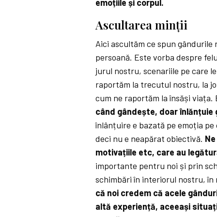
emoțiile și corpul.
Ascultarea minții
Aici ascultăm ce spun gândurile 
persoană. Este vorba despre felu
jurul nostru, scenariile pe care 
raportăm la trecutul nostru, la job
cum ne raportăm la însăși viața.
când gândește, doar înlănțuie 
înlânțuire e bazată pe emoția pe 
deci nu e neapărat obiectivă.
Ne 
motivațiile etc, care au legătu
importante pentru noi și prin s
schimbări în interiorul nostru, în 
că noi credem că acele gânduri
altă experiență, aceeași situație