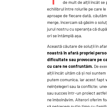
de mult de alții încât se
echilibrul între rolurile pe care l
aproape de fiecare dată, căutăm 
merge, încercam să găsim o soluț
jurul nostru cu speranța că după 
ori se întâmplă așa.
Această căutare de soluții în afa
noastră în afară propriei pers
dificultate sau provocare pe ca
cu care ne confruntăm.
De exe
alții încât uităm că și noi suntem
putem comunica, iar acest fapt v
neînțelegeri sau la conflicte; un
sau succes într-un proiect astfel
ne îmbolnăvim. Alterori oferim fo
să petrecem puțin timp cu familia