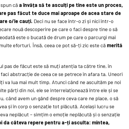
i spun că
a învăța să te asculți pe tine este un proces,
care pas făcut te duce mai aproape de acea stare de
are o/le cauți.
Deci nu se face într-o zi și nici într-o
ecare nouă descoperire pe care o faci despre tine o să
teodată este o bucată de drum pe care o parcurgi mai
multe eforturi. Însă, ceea ce pot să-ți zic este că
merită
l pas de făcut este să muți atenția ta către tine, în
ă faci abstracție de ceea ce se petrece în afara ta. Uneori
 îți va lua mai mult timp. Atunci când ne ascultăm pe noi
 părți din noi, ele se interrelaționează între ele și se
lu, când avem un gând despre ceva care ne place, o să
ea și în corp o senzație tot plăcută. Același lucru se
eva neplăcut – simțim o emoție neplăcută și o senzație
 voi da câteva repere pentru a-ți asculta: mintea,