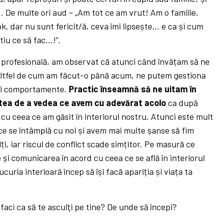
 De multe ori aud – „Am tot ce am vrut! Am o familie,
ok, dar nu sunt fericit/ă, ceva îmi lipsește… e ca și cum
tiu ce să fac…!”.
 profesională, am observat că atunci când învățam să ne
ltfel de cum am făcut-o până acum, ne putem gestiona
i și comportamente.
Practic înseamnă să ne uitam în
itatea de a vedea ce avem cu adevărat acolo
ca după
u ceea ce am găsit în interiorul nostru. Atunci este mult
ce se întâmplă cu noi și avem mai multe șanse să fim
lți, iar riscul de conflict scade simțitor. Pe masură ce
și comunicarea în acord cu ceea ce se află în interiorul
curia interioară încep să își facă apariția și viața ta
faci ca să te asculţi pe tine? De unde să începi?