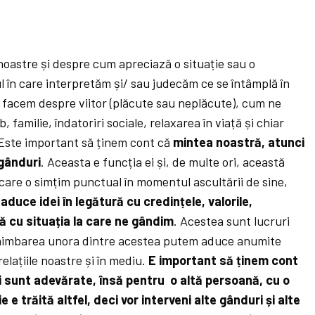
noastre și despre cum apreciază o situație sau o
l în care interpretăm și/ sau judecăm ce se întâmplă în
le facem despre viitor (plăcute sau neplăcute), cum ne
, familie, îndatoriri sociale, relaxarea în viață și chiar
 Este important să ținem cont că
mintea noastră, atunci
gânduri
. Aceasta e funcția ei și, de multe ori, această
care o simțim punctual în momentul ascultării de sine,
aduce idei în legătură cu credințele, valorile,
ră cu situația la care ne gândim
. Acestea sunt lucruri
chimbarea unora dintre acestea putem aduce anumite
relațiile noastre și în mediu.
E important să ținem cont
 sunt adevărate, însă pentru o altă persoană, cu o
 e trăită altfel, deci vor interveni alte gânduri și alte