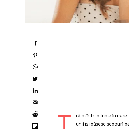
T
răim într-o lume în care 
unii își găsesc scopuri p