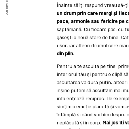
PREVIOUS ARTICLE
Înainte să îți raspund vreau să-ț
un drum prin care mergi și fie
pace, armonie sau fericire pe c
săptămână. Cu fiecare pas, cu fi
găseşti o nouă stare de bine. Câ
ușor, iar alteori drumul cere mai 
din plin.
Pentru a te asculta pe tine, primu
interiorul tău și pentru o clipă s
ascultarea va dura puțin, alteori
înșine putem să ascultăm mai multe
influențează reciproc. De exemp
simțim o emoție placută și vom av
întâmplă și când vorbim despre c
neplăcută și în corp.
Mai jos îţi