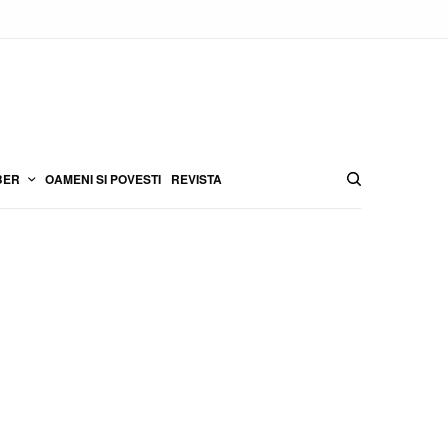
BER
OAMENI SI POVESTI
REVISTA