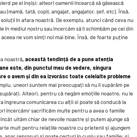
 pierd pe ei înșiși; alteori oamenii încearcă să găsească
e au (mamă, tată, copil, angajat, angajator, șef, etc). Însă,
soluții în afara noastră. De exemplu, atunci când ceva nu
ie în mediul nostru sau încercăm să îi schimbăm pe cei din
aceea ne vom simți noi mai bine. Însă, de foarte puține
ra noastră
, această tendință de a pune atenția
oane este, din punctul meu de vedere, singura
re o avem și din ea izvorăsc toate celelalte probleme
mplu, uneori suntem mai preocupați să nu îi supărăm pe
 supărați. Alteori, pentru că negăm emoțiile noastre, nu le
a îngreuna comunicarea cu alții si poate să conducă la
eori încercăm/ sacrificăm multe pentru a avea o familie
 încât uităm chiar de nevoile noastre și putem ajunge să
arte mult pentru relațiile noastre cu prietenii și ajungem
, apar reproșuri și poate certuri în cuplu sau familie; și