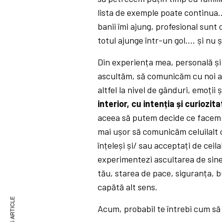
lista de exemple poate continua…
banii îmi ajung, profesional sunt 
totul ajunge într-un gol…. și nu ș
Din experiența mea, personală și
ascultăm, să comunicăm cu noi a
altfel la nivel de gânduri, emoți
interior, cu intenția și curioz
aceea să putem decide ce facem c
mai ușor să comunicăm celuilalt 
înțeleși și/ sau acceptați de ceila
experimentezi ascultarea de sine 
tău, starea de pace, siguranța, bu
capătă alt sens.
Acum, probabil te întrebi cum să 