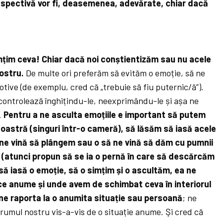
espectivă vor fi, deasemenea, adevărate, chiar dacă
mțim ceva! Chiar dacă noi conștientizăm sau nu acele
nostru.
De multe ori preferăm să evităm o emoție, să ne
tive (de exemplu, cred că „trebuie să fiu puternic/ă”).
 controlează înghițindu-le, neexprimându-le și așa ne
.
Pentru a ne asculta emoțiile e important să putem
noastră (singuri într-o cameră), să lăsăm să iasă acele
 ne vină să plângem sau o să ne vină să dăm cu pumnii
(atunci propun să se ia o pernă în care să descărcăm
ă iasă o emoție, să o simțim și o ascultăm, ea ne
ce anume și unde avem de schimbat ceva în interiorul
 ne raporta la o anumita situație sau persoană
; ne
rumul nostru vis-a-vis de o situație anume. Şi cred că