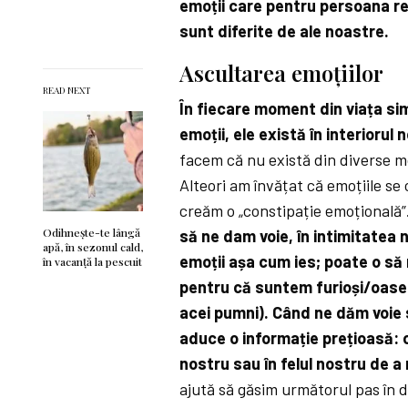
emoții care pentru persoana r
sunt diferite de ale noastre.
Ascultarea emoțiilor
READ NEXT
În fiecare moment din viața si
emoții, ele există în interiorul 
facem că nu există din diverse mo
Alteori am învățat că emoțiile se
creăm o „constipație emoțională”
Odihnește-te lângă
să ne dam voie, în intimitatea 
apă, în sezonul cald,
emoții așa cum ies; poate o să
în vacanță la pescuit
pentru că suntem furioși/oase 
acei pumni). Când ne dăm voie s
aduce o informație prețioasă: 
nostru sau în felul nostru de a
ajută să găsim următorul pas în d