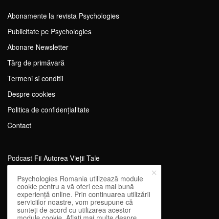
Abonamente la revista Psychologies
Publicitate pe Psychologies
Abonare Newsletter
Tărg de primăvară
Termeni si conditii
Despre cookies
Politica de confidențialitate
Contact
Podcast Fii Autorea Vieții Tale
Evenimente Fii Autoarea Vieții Tale!
Psychologies Romania utilizează module
cookie pentru a vă oferi cea mai bună
SportEdu
experiență online. Prin continuarea utilizării
serviciilor noastre, vom presupune că
Antrenament Mental pentru Sportivi
sunteți de acord cu utilizarea acestor
module cookie. Aflați mai multe despre