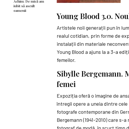
Achim: De mică am
iubit să ascult
oamenii
Young Blood 3.0. Nou
Artistele noii generații pun în lum
realul cotidian, prin forme de exp
instalații din materiale neconve
Young Blood a ajuns la a 3-a ediț
femeilor.
Sibylle Bergemann. Mo
femei
Expoziția oferă o imagine de an
întregii opere a uneia dintre cel
fotografe contemporane din Germ
Bergemann (1941-2010) care s-a 
fotograf de modă, în scurt timp 