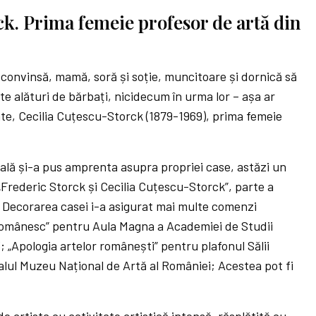
k. Prima femeie profesor de artă din
 convinsă, mamă, soră și soție, muncitoare și dornică să
te alături de bărbați, nicidecum în urma lor – așa ar
nte, Cecilia Cuțescu-Storck (1879-1969), prima femeie
lă și-a pus amprenta asupra propriei case, astăzi un
rederic Storck și Cecilia Cuțescu-Storck”, parte a
 Decorarea casei i-a asigurat mai multe comenzi
 românesc” pentru Aula Magna a Academiei de Studii
 „Apologia artelor românești” pentru plafonul Sălii
alul Muzeu Național de Artă al României; Acestea pot fi