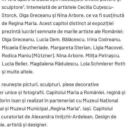
sculptore”, întemeiată de artistele Cecilia Cuţescu-
Storck, Olga Greceanu şi Nina Arbore, ce va fi susţinută
de Regina Maria. Acest capitol distinct al expoziției
prezintă lucrări semnate de marile artiste ale României:
Olga Greceanu, Lucia Dem. Bălăcescu, Irina Codreanu,
Micaela Eleutheriade, Margareta Sterian, Ligia Macovei,
Rodica Maniu (Mützner), Nina Arbore, Milița Petrașcu,
Lucia Beller, Magdalena Rădulescu, Lola Schmierer Roth
și multe altele.
 reunește picturi, sculpturi, piese decorative
 unice și fotografii. Capitolul Maria a României, regină și
s Dorin Ioan și realizat în parteneriat cu Muzeul Național
 și Muzeul Municipal „Regina Maria”, Iași. Capitolul
e curatoriat de Alexandra Ilniţchi-Ardelean. Design de
ie, artistă și designer.