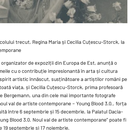
secolului trecut, Regina Maria și Cecilia Cuțescu-Storck, la
ntemporane
e organizator de expoziții din Europa de Est, anunță o
eile cu o contribuție impresionantă în arta și cultura
pirit artistic înnăscut, susținătoare a artiștilor români pe
toată viața, și Cecilia Cuțescu-Storck, prima profesoară
lle Bergemann, una din cele mai importante fotografe
ul val de artiste contemporane – Young Blood 3.0., forța
ită între 6 septembrie și 15 decembrie, la Palatul Dacia-
oung Blood 3.0. Noul val de artiste contemporane” poate fi
e 19 septembrie și 17 noiembrie.