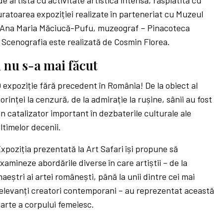
e artista cu activitate artistică intensă, răsplătită cu
uratoarea expoziției realizate în parteneriat cu Muzeul
. Ana Maria Măciucă-Pufu, muzeograf – Pinacoteca
 Scenografia este realizată de Cosmin Florea.
 nu s-a mai făcut
 expoziție fără precedent în România! De la obiect al
orinței la cenzură, de la admirație la rușine, sânii au fost
n catalizator important în dezbaterile culturale ale
ltimelor decenii.
xpoziția prezentată la Art Safari își propune să
xamineze abordările diverse în care artiștii – de la
aeștri ai artei românești, până la unii dintre cei mai
elevanți creatori contemporani – au reprezentat această
arte a corpului femeiesc.