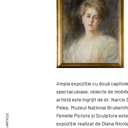
Ampla expoziție cu două capitole
spectaculoase, obiecte de mobilier
artistă este îngrijit de dr. Narci
Peleș, Muzeul Național Brukenthal
Femeile Pictore și Sculptore est
expoziție realizat de Diana Nicola