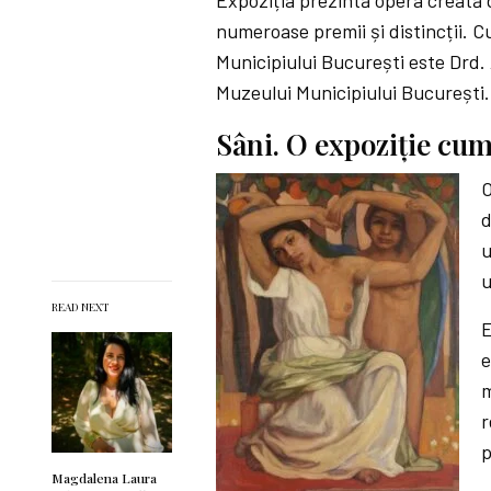
Expoziția prezintă opera creată d
numeroase premii și distincții. C
Municipiului București este Drd
Muzeului Municipiului București.
Sâni. O expoziție cum
O
d
u
u
READ NEXT
E
e
m
r
p
Magdalena Laura