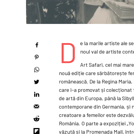
D
e la marile artiste ale 
noul val de artiste co
Art Safari, cel mai mar
nouă ediție care sărbătorește fem
românească. De la Regina Maria, s
care i-a promovat și colecționat 
de artă din Europa, până la Siby
contemporane din Germania, și no
creatoare a femeilor este dezvălu
România. O parte a expoziției „Y
văzută și la Promenada Mall, într