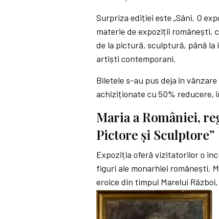
Surpriza ediției este „Sâni. O ex
materie de expoziții românești, c
de la pictură, sculptură, până la i
artiști contemporani.
Biletele s-au pus deja în vânzar
achiziționate cu 50% reducere, în
Maria a României, regi
Pictore și Sculptore”
Expoziția oferă vizitatorilor o in
figuri ale monarhiei românești. M
eroice din timpul Marelui Război, d