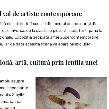
l val de artiste contemporane
ină noile trenduri sociale din mediul online, dar și din
resie diverse, de la clasicele pictură, sculptură, până la
nționale. Expoziția dedicată artei Supercontemporane
ie, iar de data aceasta scena va aparține exclusiv
dă, artă, cultură prin lentila unei
samblu asupra
e mai importante
ania, Sibylle
remarcat ca
devenind