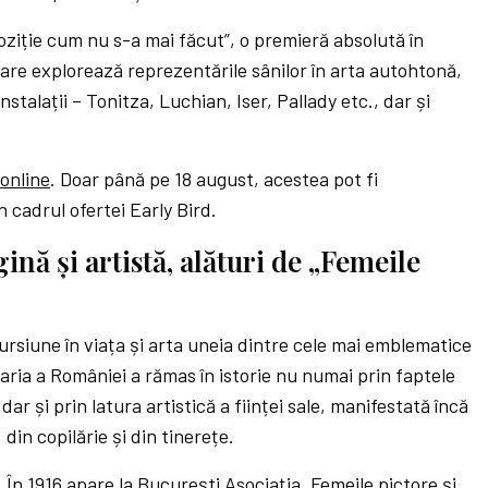
poziție cum nu s-a mai făcut”, o premieră absolută în
are explorează reprezentările sânilor în arta autohtonă,
nstalații – Tonitza, Luchian, Iser, Pallady etc., dar și
e
online
. Doar până pe 18 august, acestea pot fi
 cadrul ofertei Early Bird.
nă și artistă, alături de „Femeile
cursiune în viața și arta uneia dintre cele mai emblematice
aria a României a rămas în istorie nu numai prin faptele
ar și prin latura artistică a ființei sale, manifestată încă
din copilărie și din tinerețe.
În 1916 apare la Bucureşti Asociaţia „Femeile pictore şi