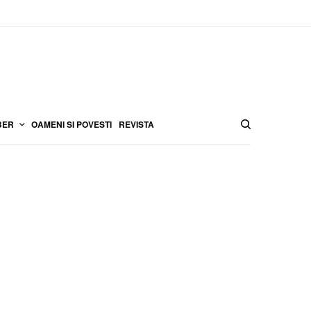
BER
OAMENI SI POVESTI
REVISTA