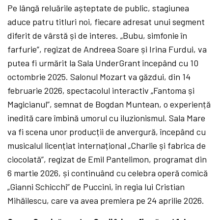
Pe lângă reluările așteptate de public, stagiunea
aduce patru titluri noi, fiecare adresat unui segment
diferit de vârstă și de interes. „Bubu, simfonie în
farfurie”, regizat de Andreea Soare și Irina Furdui, va
putea fi urmărit la Sala UnderGrant începând cu 10
octombrie 2025. Salonul Mozart va găzdui, din 14
februarie 2026, spectacolul interactiv „Fantoma și
Magicianul”, semnat de Bogdan Muntean, o experiență
inedită care îmbină umorul cu iluzionismul. Sala Mare
va fi scena unor producții de anvergură, începând cu
musicalul licențiat internațional „Charlie și fabrica de
ciocolată”, regizat de Emil Pantelimon, programat din
6 martie 2026, și continuând cu celebra operă comică
„Gianni Schicchi” de Puccini, în regia lui Cristian
Mihăilescu, care va avea premiera pe 24 aprilie 2026.