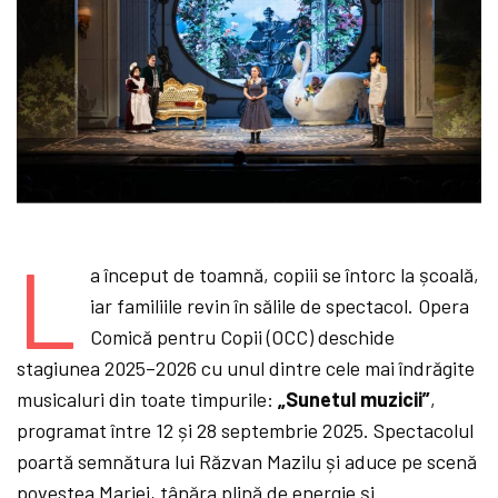
L
a început de toamnă, copiii se întorc la școală,
iar familiile revin în sălile de spectacol. Opera
Comică pentru Copii (OCC) deschide
stagiunea 2025–2026 cu unul dintre cele mai îndrăgite
musicaluri din toate timpurile:
„Sunetul muzicii”
,
programat între 12 și 28 septembrie 2025. Spectacolul
poartă semnătura lui Răzvan Mazilu și aduce pe scenă
povestea Mariei, tânăra plină de energie și