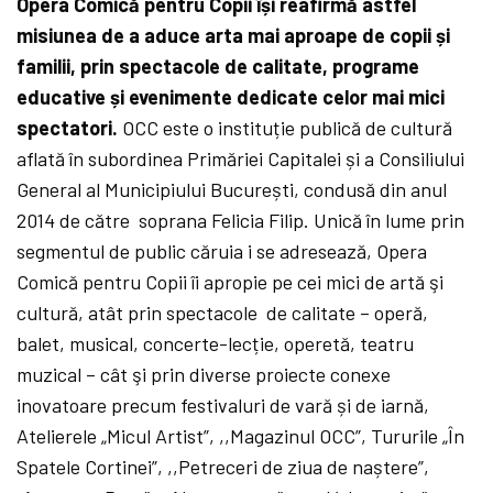
Opera Comică pentru Copii își reafirmă astfel
misiunea de a aduce arta mai aproape de copii și
familii, prin spectacole de calitate, programe
educative și evenimente dedicate celor mai mici
spectatori.
OCC este o instituție publică de cultură
aflată în subordinea Primăriei Capitalei și a Consiliului
General al Municipiului București, condusă din anul
2014 de către soprana Felicia Filip. Unică în lume prin
segmentul de public căruia i se adresează, Opera
Comică pentru Copii îi apropie pe cei mici de artă şi
cultură, atât prin spectacole de calitate – operă,
balet, musical, concerte-lecție, operetă, teatru
muzical – cât şi prin diverse proiecte conexe
inovatoare precum festivaluri de vară și de iarnă,
Atelierele „Micul Artist”, ,,Magazinul OCC”, Tururile „În
Spatele Cortinei”, ,,Petreceri de ziua de naștere”,