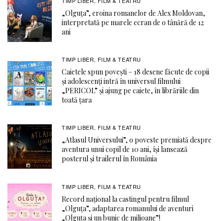
TIMP LIBER
FILM & TEATRU
,
„Olguța”, eroina romanelor de Alex Moldovan,
interpretată pe marele ecran de o tânără de 12
ani
TIMP LIBER
FILM & TEATRU
,
Caietele spun povești – 18 desene făcute de copii
și adolescenți intră în universul filmului
„PERICOL” și ajung pe caiete, în librăriile din
toată țara
TIMP LIBER
FILM & TEATRU
,
„Atlasul Universului”, o poveste premiată despre
aventura unui copil de 10 ani, își lansează
posterul și trailerul în România
TIMP LIBER
FILM & TEATRU
,
Record național la castingul pentru filmul
„Olguța”, adaptarea romanului de aventuri
„Olguța și un bunic de milioane”!