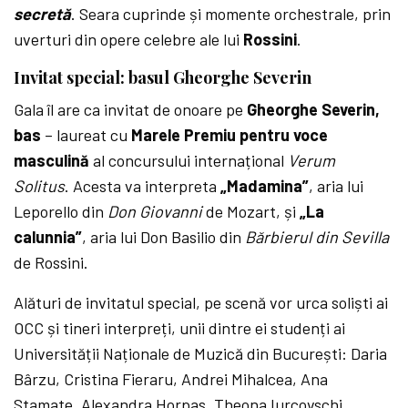
secretă
. Seara cuprinde și momente orchestrale, prin
uverturi din opere celebre ale lui
Rossini
.
Invitat special: basul Gheorghe Severin
Gala îl are ca invitat de onoare pe
Gheorghe Severin,
bas
– laureat cu
Marele Premiu pentru voce
masculină
al concursului internațional
Verum
Solitus
. Acesta va interpreta
„Madamina”
, aria lui
Leporello din
Don Giovanni
de Mozart, și
„La
calunnia”
, aria lui Don Basilio din
Bărbierul din Sevilla
de Rossini.
Alături de invitatul special, pe scenă vor urca soliști ai
OCC și tineri interpreți, unii dintre ei studenți ai
Universității Naționale de Muzică din București: Daria
Bârzu, Cristina Fieraru, Andrei Mihalcea, Ana
Stamate, Alexandra Horpas, Theona Iurcovschi,