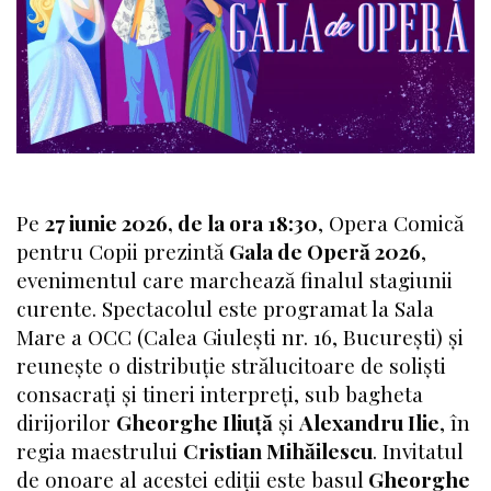
Pe
27 iunie 2026, de la ora 18:30
, Opera Comică
pentru Copii prezintă
Gala de Operă 2026
,
evenimentul care marchează finalul stagiunii
curente. Spectacolul este programat la Sala
Mare a OCC (Calea Giulești nr. 16, București) și
reunește o distribuție strălucitoare de soliști
consacrați și tineri interpreți, sub bagheta
dirijorilor
Gheorghe Iliuță
și
Alexandru Ilie
, în
regia maestrului
Cristian Mihăilescu
. Invitatul
de onoare al acestei ediții este basul
Gheorghe