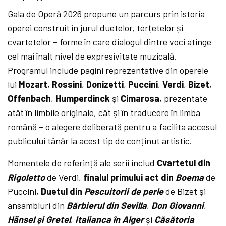
Gala de Operă 2026 propune un parcurs prin istoria
operei construit în jurul duetelor, terțetelor și
cvartetelor – forme în care dialogul dintre voci atinge
cel mai înalt nivel de expresivitate muzicală.
Programul include pagini reprezentative din operele
lui
Mozart
,
Rossini
,
Donizetti
,
Puccini
,
Verdi
,
Bizet
,
Offenbach
,
Humperdinck
și
Cimarosa
, prezentate
atât în limbile originale, cât și în traducere în limba
română – o alegere deliberată pentru a facilita accesul
publicului tânăr la acest tip de conținut artistic.
Momentele de referință ale serii includ
Cvartetul din
Rigoletto
de Verdi,
finalul primului act din
Boema
de
Puccini,
Duetul din
Pescuitorii de perle
de Bizet și
ansambluri din
Bărbierul din Sevilla
,
Don Giovanni
,
Hänsel și Gretel
,
Italianca în Alger
și
Căsătoria