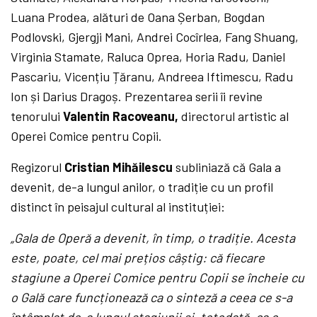
Luana Prodea, alături de Oana Șerban, Bogdan
Podlovski, Gjergji Mani, Andrei Cocîrlea, Fang Shuang,
Virginia Stamate, Raluca Oprea, Horia Radu, Daniel
Pascariu, Vicențiu Țăranu, Andreea Iftimescu, Radu
Ion și Darius Dragoș. Prezentarea serii îi revine
tenorului
Valentin Racoveanu,
directorul artistic al
Operei Comice pentru Copii.
Regizorul
Cristian Mihăilescu
subliniază că Gala a
devenit, de-a lungul anilor, o tradiție cu un profil
distinct în peisajul cultural al instituției:
„Gala de Operă a devenit, în timp, o tradiție. Acesta
este, poate, cel mai prețios câștig: că fiecare
stagiune a Operei Comice pentru Copii se încheie cu
o Gală care funcționează ca o sinteză a ceea ce s-a
întâmplat de-a lungul stagiunii și, totodată, ca o