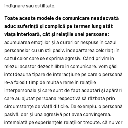
indignare sau ostilitate.
Toate aceste modele de comunicare neadecvată
aduc suferință și complică pe termen lung atât
viața interioară, cât și relațiile unei persoane:
acumularea emoțiilor și a durerilor nespuse în cazul
persoanelor cu un stil pasiv, îndepărtarea celorlalți în
cazul celor care se exprimă agresiv. Când privim în
miezul acestor dezechilibre în comunicare, vom găsi
întotdeauna tipare de interacțiune pe care o persoană
le-a folosit timp de multă vreme în relațiile
interpersonale și care sunt de fapt adaptări și apărări
care au ajutat persoana respectivă să răzbată prin
circumstanțe de viață dificile. De exemplu, o persoană
pasivă, dar și una agresivă pot avea convingerea,
întemeiată pe experiențele relațiilor trecute, că nu vor