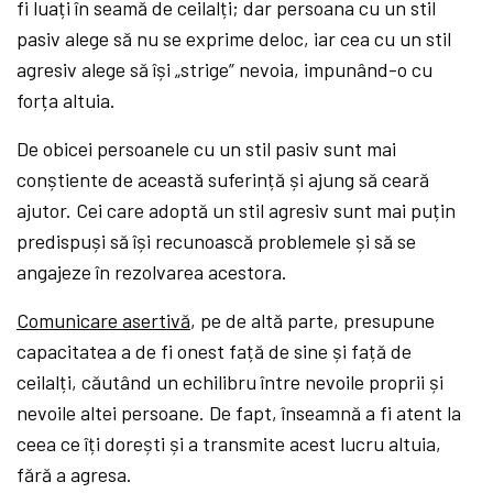
fi luați în seamă de ceilalți; dar persoana cu un stil
pasiv alege să nu se exprime deloc, iar cea cu un stil
agresiv alege să își „strige” nevoia, impunând-o cu
forța altuia.
De obicei persoanele cu un stil pasiv sunt mai
conștiente de această suferință și ajung să ceară
ajutor. Cei care adoptă un stil agresiv sunt mai puțin
predispuși să își recunoască problemele și să se
angajeze în rezolvarea acestora.
Comunicare asertivă
, pe de altă parte, presupune
capacitatea a de fi onest față de sine și față de
ceilalți, căutând un echilibru între nevoile proprii și
nevoile altei persoane. De fapt, înseamnă a fi atent la
ceea ce îți dorești și a transmite acest lucru altuia,
fără a agresa.