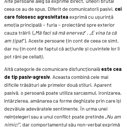
Alte persoane aleg să exprime direct, uneori brutal
ceea ce au de spus. Diferit de comunicatorii pasivi,
cei
care folosesc agresivitatea
exprimă cu ușurință
emoția principală – furia – proiectând spre exterior
cauza trăirii („
Mă faci să mă enervez
” , „
E vina ta că
am țipat
”). Aceste persoane țin cont de ceea ce simt,
dar nu țin cont de faptul că acțiunile și cuvintele lor îi
pot răni pe ceilalți.
Altă categorie de comunicare disfuncțională
este cea
de tip pasiv-agresiv
. Aceasta combină cele mai
dificile trăsături ale primelor două stiluri. Aparent
pasivă, o persoană poate utiliza sarcasmul, ironizarea,
întârzierea, amânarea ca forme deghizate prin care își
dezvăluie adevăratele sentimente. În urma unei
neînțelegeri sau a unui conflict poate pretinde „
Nu am
nimic!”,
dar comportamentul său non-verbal exprimă