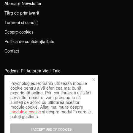
Abonare Newsletter
Tărg de primăvară
Termeni si conditii
Despre cookies
Politica de confidențialitate
Contact
Podcast Fii Autorea Vieții Tale
Evenimente Fii Autoarea Vieții Tale!
Psychologies Romania utilizează module
cookie pentru a vă oferi cea mai bună
SportEdu
experiență online. Prin continuarea utilizării
serviciilor noastre, vom presupune că
Antrenament Mental pentru Sportivi
sunteți de acord cu utilizarea acestor
module cookie. Aflați mai multe despre
Learning Network
modulele cookie
și despre modul în care le
puteți gestiona.
WEnough
Reward & Engage
I ACCEPT USE OF COOKIES