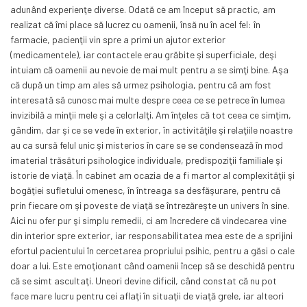
adunând experienţe diverse. Odată ce am început să practic, am
realizat că îmi place să lucrez cu oamenii, însă nu în acel fel: în
farmacie, pacienţii vin spre a primi un ajutor exterior
(medicamentele), iar contactele erau grăbite şi superficiale, deşi
intuiam că oamenii au nevoie de mai mult pentru a se simţi bine. Aşa
că după un timp am ales să urmez psihologia, pentru că am fost
interesată să cunosc mai multe despre ceea ce se petrece în lumea
invizibilă a minţii mele şi a celorlalţi. Am înţeles că tot ceea ce simţim,
gândim, dar şi ce se vede în exterior, în activităţile şi relaţiile noastre
au ca sursă felul unic şi misterios în care se se condensează în mod
imaterial trăsături psihologice individuale, predispoziţii familiale şi
istorie de viaţă. În cabinet am ocazia de a fi martor al complexităţii şi
bogăţiei sufletului omenesc, în întreaga sa desfăşurare, pentru că
prin fiecare om şi poveste de viaţă se întrezăreşte un univers în sine.
Aici nu ofer pur şi simplu remedii, ci am încredere că vindecarea vine
din interior spre exterior, iar responsabilitatea mea este de a sprijini
efortul pacientului în cercetarea propriului psihic, pentru a găsi o cale
doar a lui. Este emoţionant când oamenii încep să se deschidă pentru
că se simt ascultaţi. Uneori devine dificil, când constat că nu pot
face mare lucru pentru cei aflaţi în situaţii de viaţă grele, iar alteori