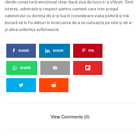
rămân conectată emoţional chiar dacă ziua de lucru s-a sfârşit. Simt
interes, admiraţie şi respect pentru oamenii care trec pragul
cabinetului cu dorinţa de a-şi lua în considerare viaţa psihică şi mă
bucură să le fiu alături în încercarea de a se cunoaşte pe sine şi de a-
şi alina suferinţa sufletească.
SHARE
SHARE
PIN
SHARE
View Comments (0)