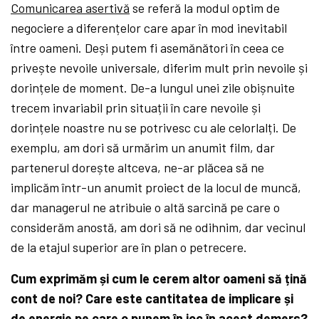
Comunicarea asertivă
se referă la modul optim de
negociere a diferențelor care apar în mod inevitabil
între oameni. Deși putem fi asemănători în ceea ce
privește nevoile universale, diferim mult prin nevoile și
dorințele de moment. De-a lungul unei zile obișnuite
trecem invariabil prin situații în care nevoile și
dorințele noastre nu se potrivesc cu ale celorlalți. De
exemplu, am dori să urmărim un anumit film, dar
partenerul dorește altceva, ne-ar plăcea să ne
implicăm într-un anumit proiect de la locul de muncă,
dar managerul ne atribuie o altă sarcină pe care o
considerăm anostă, am dori să ne odihnim, dar vecinul
de la etajul superior are în plan o petrecere.
Cum exprimăm și cum le cerem altor oameni să țină
cont de noi? Care este cantitatea de implicare și
de energie pe care o punem în joc în acest demers?