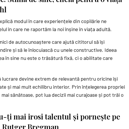
ahl
xplică modul în care experiențele din copilărie ne
felul în care ne raportăm la noi înșine în viața adultă.
hnici de autocunoaștere care ajută cititorul să își
ndire și să le înlocuiască cu unele constructive. Ideea
a în sine nu este o trăsătură fixă, ci o abilitate care
 lucrare devine extrem de relevantă pentru oricine își
e și mai mult echilibru interior. Prin înțelegerea propriei
ții mai sănătoase, pot lua decizii mai curajoase și pot trăi o
-ți mai irosi talentul și pornește pe
– Rutger Bregman