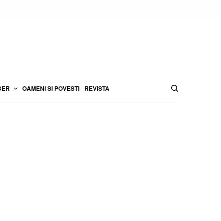
BER
OAMENI SI POVESTI
REVISTA