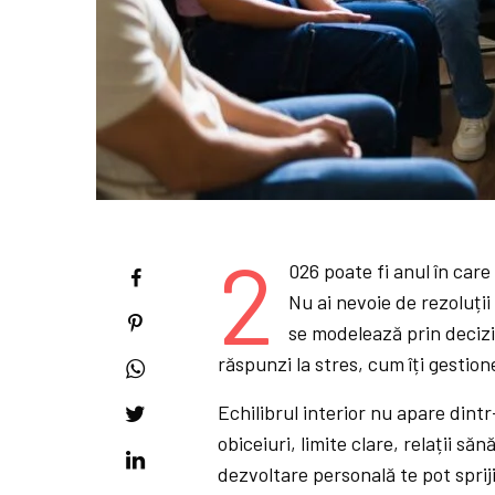
2
026 poate fi anul în care
Nu ai nevoie de rezoluți
se modelează prin decizii
răspunzi la stres, cum îți gestione
Echilibrul interior nu apare dintr
obiceiuri, limite clare, relații săn
dezvoltare personală te pot sprij