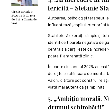
fericită – Stefanie St
Circuit turistic în
SUA: de la Coasta
Autoarea, psiholog și terapeut, e
de Est la Coasta de
Vest
influențează „copilul interior” și 
Stahl oferă exerciții simple și te
identifice tiparele negative de gâ
centrală a cărții este că încredere
poate fi antrenată zilnic.
În contextul anului 2026, această
dorește o schimbare de mentalitat
valori, cititorii pot construi rela
viață mai autentică și împlinită.
5. „Ambiția morală. Nu
drumul schimbării” 