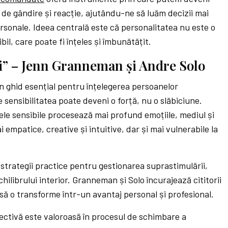
e de gândire și reacție, ajutându-ne să luăm decizii mai
personale. Ideea centrală este că personalitatea nu este o
bil, care poate fi înțeles și îmbunătățit.
ții” – Jenn Granneman și Andre Solo
 un ghid esențial pentru înțelegerea persoanelor
e sensibilitatea poate deveni o forță, nu o slăbiciune.
ele sensibile procesează mai profund emoțiile, mediul și
i empatice, creative și intuitive, dar și mai vulnerabile la
 strategii practice pentru gestionarea suprastimulării,
echilibrului interior. Granneman și Solo încurajează cititorii
 să o transforme într-un avantaj personal și profesional.
ctivă este valoroasă în procesul de schimbare a