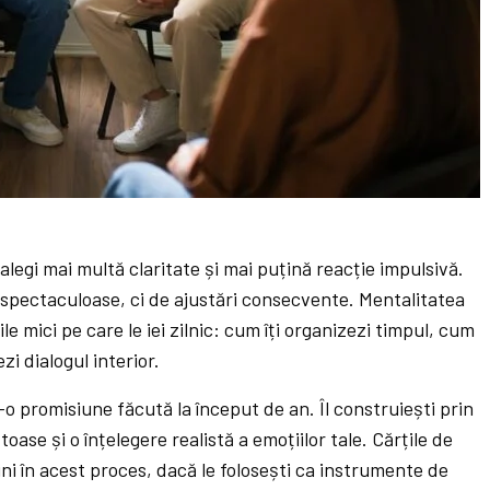
 alegi mai multă claritate și mai puțină reacție impulsivă.
i spectaculoase, ci de ajustări consecvente. Mentalitatea
le mici pe care le iei zilnic: cum îți organizezi timpul, cum
zi dialogul interior.
-o promisiune făcută la început de an. Îl construiești prin
ătoase și o înțelegere realistă a emoțiilor tale. Cărțile de
ini în acest proces, dacă le folosești ca instrumente de