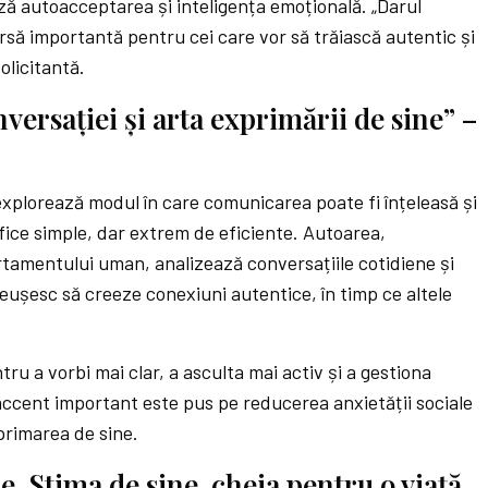
ă autoacceptarea și inteligența emoțională. „Darul
sursă importantă pentru cei care vor să trăiască autentic și
olicitantă.
versației și arta exprimării de sine” –
xplorează modul în care comunicarea poate fi înțeleasă și
ifice simple, dar extrem de eficiente. Autoarea,
tamentului uman, analizează conversațiile cotidiene și
reușesc să creeze conexiuni autentice, în timp ce altele
ru a vorbi mai clar, a asculta mai activ și a gestiona
n accent important este pus pe reducerea anxietății sociale
xprimarea de sine.
ne. Stima de sine, cheia pentru o viață