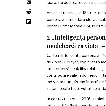
lucru, nu doar ca lecturi inspiraț
Am selectat mai jos 12 titluri dis
personală, care oferă idei aplicab
pentru următoarele luni, în ritmu
1. „Inteligența person
modelează ea viața” 
Cartea „Inteligența personală. Pu
de John D. Mayer, explorează mod
influențează deciziile, relațiile 
contribuțiile sale în domeniul int
individ are un „sistem intern” de î
sistem poate fi dezvoltat conștie
În contextul anului 2026, schimba
interior.
Cărțile de nonficțiune 