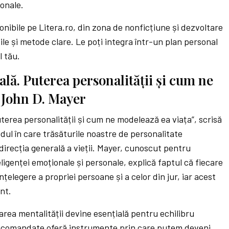
ionale.
ponibile pe Litera.ro, din zona de nonficțiune și dezvoltare
ile și metode clare. Le poți integra într-un plan personal
l tău.
ală. Puterea personalității și cum ne
– John D. Mayer
terea personalității și cum ne modelează ea viața”, scrisă
ul în care trăsăturile noastre de personalitate
și direcția generală a vieții. Mayer, cunoscut pentru
eligenței emoționale și personale, explică faptul că fiecare
nțelegere a propriei persoane și a celor din jur, iar acest
nt.
rea mentalității devine esențială pentru echilibru
recomandate
oferă instrumente prin care putem deveni