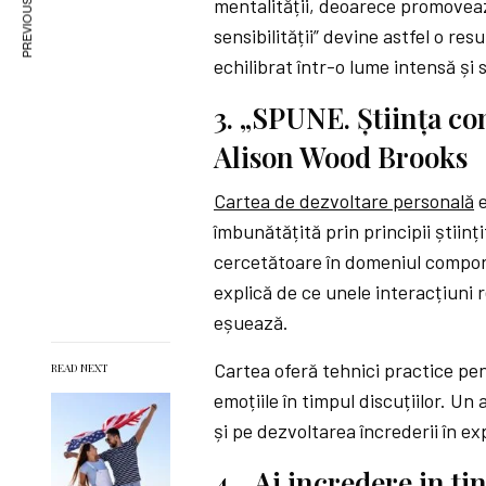
PREVIOUS ARTICLE
mentalității, deoarece promoveaz
sensibilității” devine astfel o re
echilibrat într-o lume intensă și s
3. „SPUNE. Știința con
Alison Wood Brooks
Cartea de dezvoltare personală
e
îmbunătățită prin principii științ
cercetătoare în domeniul compor
explică de ce unele interacțiuni 
eșuează.
Cartea oferă tehnici practice pent
READ NEXT
emoțiile în timpul discuțiilor. U
și pe dezvoltarea încrederii în e
4. „Ai incredere in ti