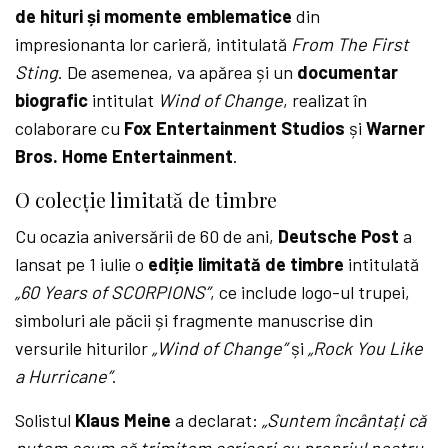
de hituri și momente emblematice
din
impresionanta lor carieră, intitulată
From The First
Sting
. De asemenea, va apărea și un
documentar
biografic
intitulat
Wind of Change
, realizat în
colaborare cu
Fox Entertainment Studios
și
Warner
Bros. Home Entertainment
.
O colecție limitată de timbre
Cu ocazia aniversării de 60 de ani,
Deutsche Post
a
lansat pe 1 iulie o
ediție limitată de timbre
intitulată
„60 Years of SCORPIONS”
, ce include logo-ul trupei,
simboluri ale păcii și fragmente manuscrise din
versurile hiturilor
„Wind of Change”
și
„Rock You Like
a Hurricane”
.
Solistul
Klaus Meine
a declarat:
„Suntem încântați că