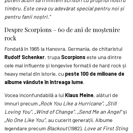
putem acum să trimitem scrisori cu propriul nostru
timbru. Este ceva cu adevărat special pentru noi și
pentru fanii noștri.”
Despre Scorpions – 60 de ani de moștenire
rock
Fondată în 1965 la Hanovra, Germania, de chitaristul
Rudolf Schenker
, trupa
Scorpions
este una dintre
cele mai influente și longevive formații de hard rock și
heavy metal din istorie, cu
peste 100 de milioane de
albume vândute în întreaga lume
.
Vocea inconfundabilă a lui
Klaus Meine
, alături de
imnuri precum
„Rock You Like a Hurricane”
,
„Still
Loving You”
,
„Wind of Change”
,
„Send Me an Angel”
și
„No One Like You”
, au cucerit generații. Albume
legendare precum
Blackout
(1982),
Love at First Sting