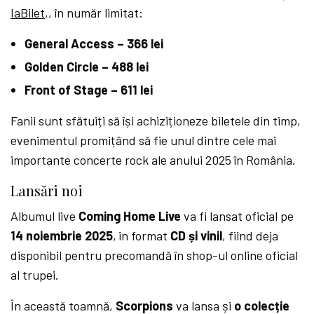
IaBilet
,, în număr limitat:
General Access – 366 lei
Golden Circle – 488 lei
Front of Stage – 611 lei
Fanii sunt sfătuiți să își achiziționeze biletele din timp,
evenimentul promițând să fie unul dintre cele mai
importante concerte rock ale anului 2025 în România.
Lansări noi
Albumul live
Coming Home Live
va fi lansat oficial pe
14 noiembrie 2025
, în format
CD și vinil
, fiind deja
disponibil pentru precomandă în shop-ul online oficial
al trupei.
În această toamnă,
Scorpions
va lansa și
o colecție