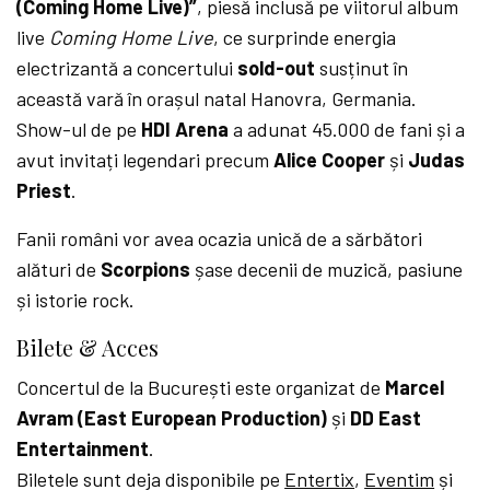
(Coming Home Live)”
, piesă inclusă pe viitorul album
live
Coming Home Live
, ce surprinde energia
electrizantă a concertului
sold-out
susținut în
această vară în orașul natal Hanovra, Germania.
Show-ul de pe
HDI Arena
a adunat 45.000 de fani și a
avut invitați legendari precum
Alice Cooper
și
Judas
Priest
.
Fanii români vor avea ocazia unică de a sărbători
alături de
Scorpions
șase decenii de muzică, pasiune
și istorie rock.
Bilete & Acces
Concertul de la București este organizat de
Marcel
Avram (East European Production)
și
DD East
Entertainment
.
Biletele sunt deja disponibile pe
Entertix
,
Eventim
și