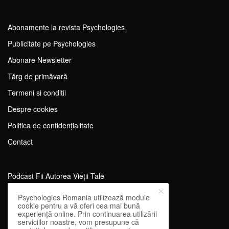
Abonamente la revista Psychologies
Publicitate pe Psychologies
Abonare Newsletter
Tărg de primăvară
Termeni si conditii
Despre cookies
Politica de confidențialitate
Contact
Podcast Fii Autorea Vieții Tale
Evenimente Fii Autoarea Vieții Tale!
Psychologies Romania utilizează module
cookie pentru a vă oferi cea mai bună
SportEdu
experiență online. Prin continuarea utilizării
serviciilor noastre, vom presupune că
Antrenament Mental pentru Sportivi