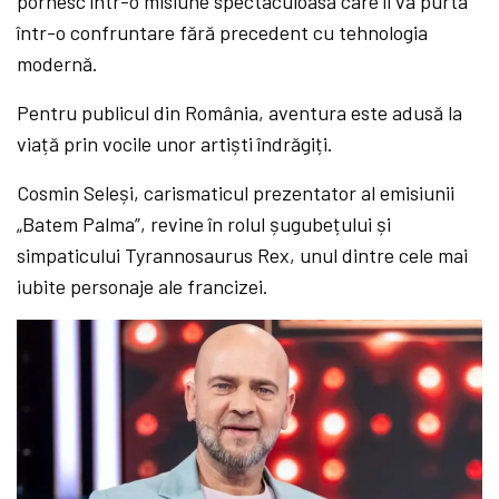
pornesc într-o misiune spectaculoasă care îi va purta
într-o confruntare fără precedent cu tehnologia
modernă.
Pentru publicul din România, aventura este adusă la
viață prin vocile unor artiști îndrăgiți.
Cosmin Seleși, carismaticul prezentator al emisiunii
„Batem Palma”, revine în rolul șugubețului și
simpaticului Tyrannosaurus Rex, unul dintre cele mai
iubite personaje ale francizei.