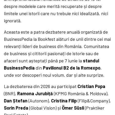
despre modelele care merită recuperate și despre
limitele unei istorii care nu trebuie nici idealizată, nici
ignorată.
Aceasta este a patra dezbatere anuală organizată de
BusinessPedia la Bookfest alături de unii dintre cei mai
relevanți lideri de business din România. Comunitatea
de business și cititorii pasionați de istorie sau de
afaceri sunt așteptați până pe 7 iunie la
standul
BusinessPedia
din
Pavilionul B2 de la Romexpo
,
unde vor descoperi noul volum, dar și alte surprize.
La dezbaterea din 2026 au participat
Cristian
Popa
(BNR),
Ramona
Jurubiță
(KPMG România & Moldova),
Dan
Ștefan
(Autonom),
Cristina
Filip
(Filip&Company),
Sorin
Preda
(Global Vision) și
Ömer Süsli
(Praktiker