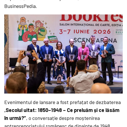
BusinessPedia.
Evenimentul de lansare a fost prefațat de dezbaterea
„
Secolul uitat: 1850–1948 – Ce preluăm și ce lăsăm
în urmă?”
, o conversație despre moștenirea
antreprenoriatului românesc de dinainte de 1948,