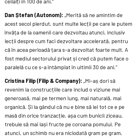
ceilalți în 100 de ani.”
Dan Ștefan (Autonom):
„Merită să ne amintim de
acest secol pierdut, sunt multe lecții pe care le putem
învăța de la oamenii care dezvoltau atunci, inclusiv
lecții despre cum faci dezvoltare accelerată, pentru
că în acea perioadă țara s-a dezvoltat foarte mult. A
fost mediul sectorului privat și cred că putem face o
paralelă cu ce s-a întâmplat în ultimii 30 de ani.”
Cristina Filip (Filip & Company):
„Mi-aș dori să
revenim la construcțiile care includ o viziune mai
generoasă, mai pe termen lung, mai naturală, mai
organică. Și la gândul că nu e bine să iei tot ce e pe
masă din orice tranzacție, așa cum bunicii ziceau,
trebuie să mai lași fructe pe coroana pomului. Pe
atunci, un schimb nu era niciodată gram pe gram,