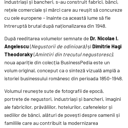
industriași și bancheri, s-au construit fabrici, bănci,
rețele comerciale și mărci care au reușit să concureze
cu cele europene – înainte ca această lume să fie
întreruptă brutal după naționalizarea din 1948.
După reeditarea volumelor semnate de
Dr. Nicolae I.
Angelescu
(
Negustorii de odinioară)
și
Dimitrie Hagi
Theodoraky
(
Amintiri din trecutul negustoresc)
,
noua apariție din colecția BusinessPedia este un
volum original, conceput ca o sinteză vizuală amplă a
istoriei businessului românesc din perioada 1850-1948.
Volumul reunește sute de fotografii de epocă,
portrete de negustori, industriași și bancheri, imagini
ale fabricilor, prăvăliilor, hotelurilor, cafenelelor și
sediilor de bănci, alături de povești despre oamenii și
familiile care au contribuit la modernizarea