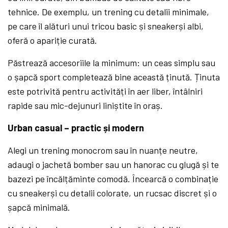
tehnice. De exemplu, un trening cu detalii minimale,
pe care îl alături unui tricou basic și sneakerși albi,
oferă o apariție curată.
Păstrează accesoriile la minimum: un ceas simplu sau
o șapcă sport completează bine această ținută. Ținuta
este potrivită pentru activități în aer liber, întâlniri
rapide sau mic-dejunuri liniștite în oraș.
Urban casual – practic și modern
Alegi un trening monocrom sau în nuanțe neutre,
adaugi o jachetă bomber sau un hanorac cu glugă și te
bazezi pe încălțăminte comodă. Încearcă o combinație
cu sneakerși cu detalii colorate, un rucsac discret și o
șapcă minimală.