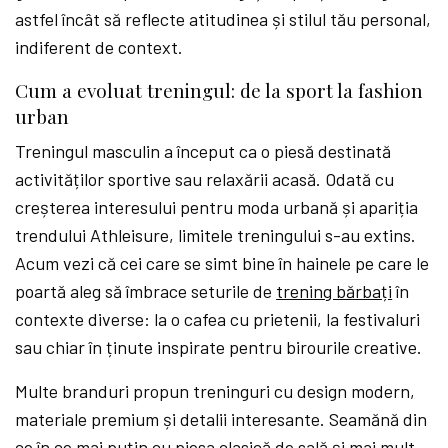
astfel încât să reflecte atitudinea și stilul tău personal,
indiferent de context.
Cum a evoluat treningul: de la sport la fashion
urban
Treningul masculin a început ca o piesă destinată
activităților sportive sau relaxării acasă. Odată cu
creșterea interesului pentru moda urbană și apariția
trendului Athleisure, limitele treningului s-au extins.
Acum vezi că cei care se simt bine în hainele pe care le
poartă aleg să îmbrace seturile de
trening bărbați
în
contexte diverse: la o cafea cu prietenii, la festivaluri
sau chiar în ținute inspirate pentru birourile creative.
Multe branduri propun treninguri cu design modern,
materiale premium și detalii interesante. Seamănă din
ce în ce mai puțin cu piesa clasică de sală și mai mult