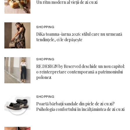
Un ritm modern al vieții de zi cu zi
SHOPPING
DiKa toamna–iarna 2026: stilul care nu urmează
tendințele, ci le depășește
SHOPPING
RE.DESIGN by Reserved deschide un nou capitol:
o reinterpretare contemporană a patrimoniului
polonez
SHOPPING
Poartă bărbații sandale din piele de zi cu zi?
Psihologia confortului în încălțămintea de zi cu zi