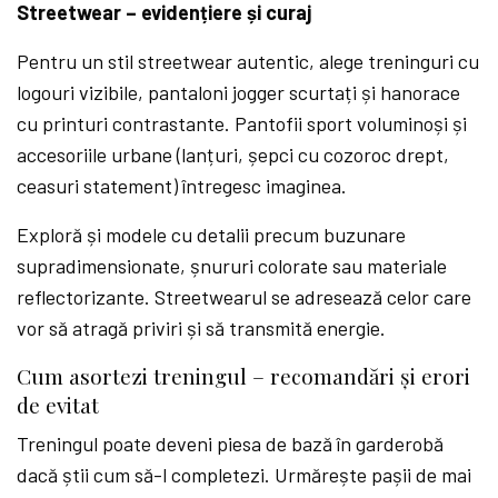
Streetwear – evidențiere și curaj
Pentru un stil streetwear autentic, alege treninguri cu
logouri vizibile, pantaloni jogger scurtați și hanorace
cu printuri contrastante. Pantofii sport voluminoși și
accesoriile urbane (lanțuri, șepci cu cozoroc drept,
ceasuri statement) întregesc imaginea.
Exploră și modele cu detalii precum buzunare
supradimensionate, șnururi colorate sau materiale
reflectorizante. Streetwearul se adresează celor care
vor să atragă priviri și să transmită energie.
Cum asortezi treningul – recomandări și erori
de evitat
Treningul poate deveni piesa de bază în garderobă
dacă știi cum să-l completezi. Urmărește pașii de mai