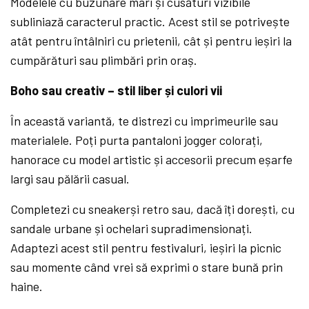
Modelele cu buzunare mari și cusături vizibile
subliniază caracterul practic. Acest stil se potrivește
atât pentru întâlniri cu prietenii, cât și pentru ieșiri la
cumpărături sau plimbări prin oraș.
Boho sau creativ – stil liber și culori vii
În această variantă, te distrezi cu imprimeurile sau
materialele. Poți purta pantaloni jogger colorați,
hanorace cu model artistic și accesorii precum eșarfe
largi sau pălării casual.
Completezi cu sneakerși retro sau, dacă îți dorești, cu
sandale urbane și ochelari supradimensionați.
Adaptezi acest stil pentru festivaluri, ieșiri la picnic
sau momente când vrei să exprimi o stare bună prin
haine.