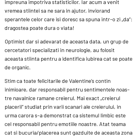
impreuna impotriva statisticilor. Iar acum a venit
vremea stiintei sa ne sara in ajutor, inviorand
sperantele celor care isi doresc sa spuna intr-o zi „da“:
dragostea poate dura o viata!
Optimist dar si adevarat de aceasta data, un grup de
cercetatori specializati in neurologie, au folosit
aceasta stiinta pentru a identifica iubirea cat se poate
de organic.
Stim ca toate felicitarile de Valentine’s con­tin
inimioare, dar responsabil pentru sentimentele noas­
tre navalnice ramane creierul. Mai exact „creierul
placerii“ studiat prin varii scanari ale creierului, in
urma carora s-a demonstrat ca sistemul limbic este
cel responsabil pentru emotiile noastre. Atat teama
cat si bucuria/placerea sunt gazduite de aceasta zona