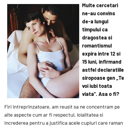
Multe cercetari
ne-au convins
de-a lungul
timpului ca
dragostea si
romantismul
expira intre 12 si
15 luni, infirmand
astfel declaratiile
siropoase gen „Te
voi iubi toata
viata“. Asa o fi?
Firi intreprinzatoare, am reusit sa ne con­centram pe
alte as­­pec­te cum ar fi res­pec­tul, loialitatea si
increderea pentru a jus­tifica acele cupluri care raman