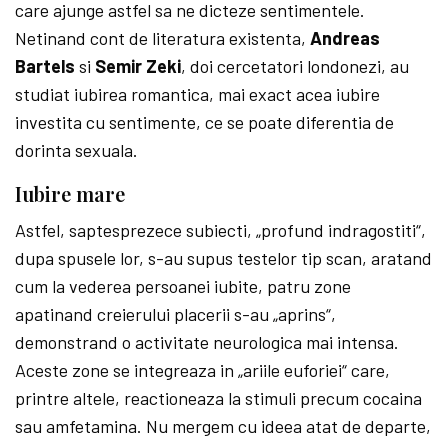
care ajunge astfel sa ne dicteze sentimentele.
Netinand cont de literatura existenta,
Andreas
Bartels
si
Semir Zeki
, doi cercetatori londonezi, au
studiat iubirea romantica, mai exact acea iubire
investita cu sentimente, ce se poate diferentia de
dorinta sexuala.
Iubire mare
Astfel, saptesprezece subiecti, „profund indragostiti“,
dupa spusele lor, s-au supus testelor tip scan, aratand
cum la vederea persoanei iubite, patru zone
apatinand creieru­lui placerii s-au „aprins“,
demonstrand o activitate neurologica mai intensa.
Aceste zone se integreaza in „ariile euforiei“ care,
printre altele, reactioneaza la sti­muli precum cocaina
sau amfe­tamina. Nu mergem cu ideea atat de departe,