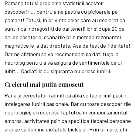
Ramane totusi problema statisticii acestor
descoperiri… pentru a ne pastra cu picioarele pe
pamant! Totusi, in privinta celor care au declarat ca
sunt inca indragostiti de partenerii lor si dupa 20 de
ani de casatorie, scanarile prin metoda rezonantei
magnetice le-a dat dreptate. Asa da test de fidelitate!
Dar ne abtinem sa va recomandam sa dati fuga la
neurolog pentru a va asigura de sentimentele celui
iubit… Radiatiile cu siguranta nu priesc iubirii!
Creierul mai putin cunoscut
Pana si cercetatorii admit ca a­bia se fac primii pasi in
intelegerea iubirii pasionale. Dar cu toate des­co­peririle
neurologiei, ei recunosc faptul ca in comportamentul
amoros, activitatea psihica specifica fiecarei persoane
ajunge sa domine dictatele biologiei. Prin urmare, chi­