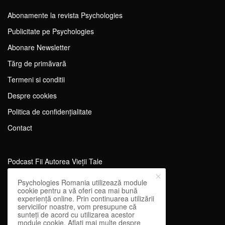
Abonamente la revista Psychologies
Publicitate pe Psychologies
Abonare Newsletter
Tărg de primăvară
Termeni si conditii
Despre cookies
Politica de confidențialitate
Contact
Podcast Fii Autorea Vieții Tale
Evenimente Fii Autoarea Vieții Tale!
Psychologies Romania utilizează module
cookie pentru a vă oferi cea mai bună
SportEdu
experiență online. Prin continuarea utilizării
serviciilor noastre, vom presupune că
Antrenament Mental pentru Sportivi
sunteți de acord cu utilizarea acestor
module cookie. Aflați mai multe despre