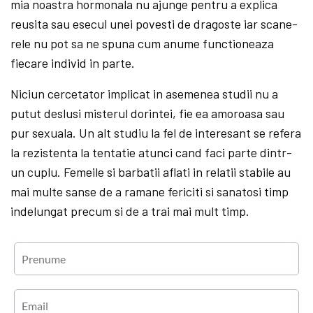
mia noastra hormonala nu ajunge pen­tru a explica
reusita sau esecul unei povesti de dragoste iar scane­
rele nu pot sa ne spuna cum anume functioneaza
fiecare individ in parte.
Niciun cercetator implicat in a­semenea studii nu a
putut deslusi mis­terul dorintei, fie ea amoroasa sau
pur sexuala. Un alt studiu la fel de interesant se refera
la rezistenta la tentatie atunci cand faci parte dintr-
un cuplu. Femeile si barbatii aflati in relatii stabile au
mai multe sanse de a ramane fericiti si sanatosi timp
indelungat precum si de a trai mai mult timp.