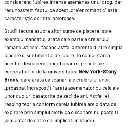
considerand iubirea intensa asemenea unui drog, dar
recunoastem fap­tul ca acest „creier romantic“ este
caracteristic dorintei amoroase.
Studii facute asupra altor surse de placere, spre
exemplu mancatul, arata ca o parte a creierului
ramane „stinsa“, facand astfel diferenta dintre simpla
placere si sentimentul de iubire. In completarea
acestor des­coperiri, mentionam si pe cele ale
cercetatorilor de la universitatea
New York-Stony
Brook
, care arata ca scanari ale creierului unor
„proaspat indragostiti“ arata asemanator cu ce­le ale
unor cupluri casatorite de zeci de ani. Astfel, ei
resping teoria conform careia iubirea are o data de
expirare prin simplul motiv ca o scanare nu poate fi
„simulata“ de catre cei implicati in studiu.