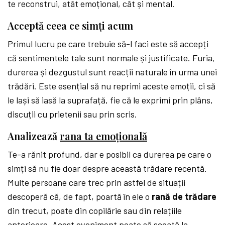
te reconstrui, atât emoțional, cât și mental.
Acceptă ceea ce simți acum
Primul lucru pe care trebuie să-l faci este să accepți
că sentimentele tale sunt normale și justificate. Furia,
durerea și dezgustul sunt reacții naturale în urma unei
trădări. Este esențial să nu reprimi aceste emoții, ci să
le lași să iasă la suprafață, fie că le exprimi prin plâns,
discuții cu prietenii sau prin scris.
Analizează
rana ta emoțională
Te-a rănit profund, dar e posibil ca durerea pe care o
simți să nu fie doar despre această trădare recentă.
Multe persoane care trec prin astfel de situații
descoperă că, de fapt, poartă în ele o
rană de trădare
din trecut, poate din copilărie sau din relațiile
anterioare. Acest eveniment poate să scoată la