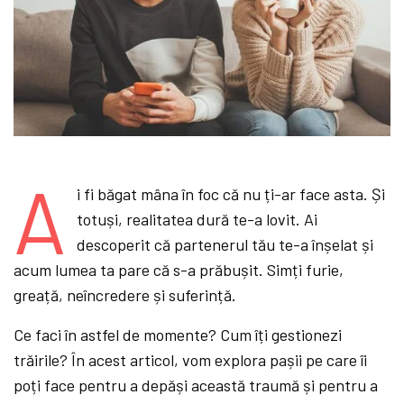
A
i fi băgat mâna în foc că nu ți-ar face asta. Și
totuși, realitatea dură te-a lovit. Ai
descoperit că partenerul tău te-a înșelat și
acum lumea ta pare că s-a prăbușit. Simți furie,
greață, neîncredere și suferință.
Ce faci în astfel de momente? Cum îți gestionezi
trăirile? În acest articol, vom explora pașii pe care îi
poți face pentru a depăși această traumă și pentru a