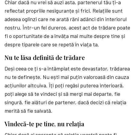
Chiar dacă nu vrei să auzi asta, partenerul tău ți-a
reflectat propriile nesiguranțe și frici. Relațiile sunt
adesea oglinzi care ne arată răni adânci din interiorul
nostru. Într-un fel dureros, acest act de trădare poate
fi o oportunitate de a învăța mai multe despre tine și
despre tiparele care se repetă în viața ta.
Nu te lăsa definită de trădare
Deși ceea ce ți s-a întâmplat este devastator, trădarea
nu te definește. Nu ești mai puțin valoroasă din cauza
acțiunilor altcuiva. Îți poți regăsi puterea interioară,
poți alege să te vindeci și să mergi mai departe, fie
singură, fie alături de partener, dacă decizi că relația
merită să fie salvată.
Vindecă-te pe tine, nu relația
Chiar dacă ai speranța că relația voastră poate fi