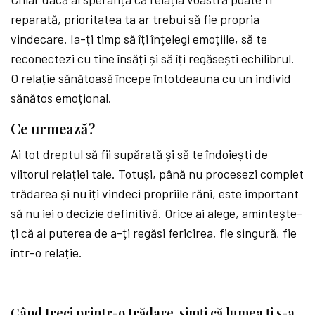
reparată, prioritatea ta ar trebui să fie propria
vindecare. Ia-ți timp să îți înțelegi emoțiile, să te
reconectezi cu tine însăți și să îți regăsești echilibrul.
O relație sănătoasă începe întotdeauna cu un individ
sănătos emoțional.
Ce urmează?
Ai tot dreptul să fii supărată și să te îndoiești de
viitorul relației tale. Totuși, până nu procesezi complet
trădarea și nu îți vindeci propriile răni, este important
să nu iei o decizie definitivă. Orice ai alege, amintește-
ți că ai puterea de a-ți regăsi fericirea, fie singură, fie
într-o relație.
Când treci printr-o trădare, simți că lumea ți s-a