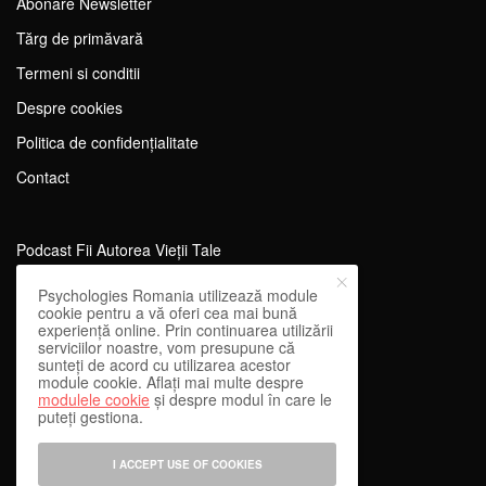
Abonare Newsletter
Tărg de primăvară
Termeni si conditii
Despre cookies
Politica de confidențialitate
Contact
Podcast Fii Autorea Vieții Tale
Evenimente Fii Autoarea Vieții Tale!
Psychologies Romania utilizează module
cookie pentru a vă oferi cea mai bună
SportEdu
experiență online. Prin continuarea utilizării
serviciilor noastre, vom presupune că
Antrenament Mental pentru Sportivi
sunteți de acord cu utilizarea acestor
module cookie. Aflați mai multe despre
Learning Network
modulele cookie
și despre modul în care le
puteți gestiona.
WEnough
Reward & Engage
I ACCEPT USE OF COOKIES