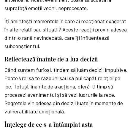
suprafață emoții vechi, neprocesate.
Îți amintești momentele în care ai reacționat exagerat
în alte relații sau situații? Aceste reacții provin adesea
dintr-o rană nevindecată, care îți influențează
subconștientul.
Reflectează înainte de a lua decizii
Când suntem furioși, tindem să luăm decizii impulsive.
Poate vrei să te răzbuni sau să pui capăt relației pe
loc. Totuși, înainte de a acționa, oferă-ți timp să
procesezi evenimentul și să vezi lucrurile la rece.
Regretele vin adesea din decizii luate în momente de
vulnerabilitate emoțională.
Înțelege de ce s-a întâmplat asta