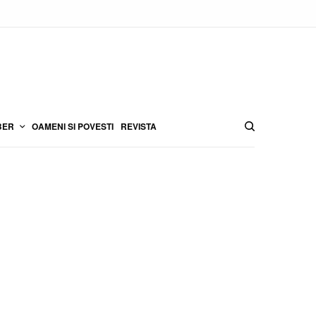
BER
OAMENI SI POVESTI
REVISTA