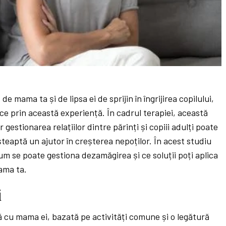
e mama ta și de lipsa ei de sprijin în îngrijirea copilului,
ce prin această experiență. În cadrul terapiei, această
gestionarea relațiilor dintre părinți și copiii adulți poate
șteaptă un ajutor în creșterea nepoților. În acest studiu
m se poate gestiona dezamăgirea și ce soluții poți aplica
ama ta.
i
să cu mama ei, bazată pe activități comune și o legătură