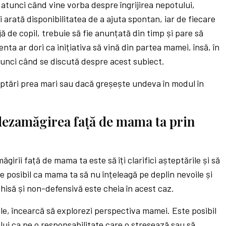
atunci când vine vorba despre îngrijirea nepotului,
 arată disponibilitatea de a ajuta spontan, iar de fiecare
ă de copil, trebuie să fie anunțată din timp și pare să
enta ar dori ca inițiativa să vină din partea mamei, însă, în
unci când se discută despre acest subiect.
eptări prea mari sau dacă greșește undeva în modul în
 dezamăgirea față de mama ta prin
irii față de mama ta este să îți clarifici așteptările și să
e posibil ca mama ta să nu înțeleagă pe deplin nevoile și
hisă și non-defensivă este cheia în acest caz.
ile, încearcă să explorezi perspectiva mamei. Este posibil
ului ca pe o responsabilitate care o stresează sau să