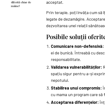
acceptat.
diferită chiar de
mâine!
Prin terapie, poți învăța cum să îț
legate de dezamăgire. Acceptarea 
dezvoltarea unei relații sănătoase
Posibile soluții oferi
Comunicare non-defensivă:
ei de bunică. Întreabă cu des
responsabilitate.
Validarea vulnerabilităților:
R
spațiu sigur pentru a-și expri
nepotului.
Stabilirea unui compromis:
Î
cu mama un program care să f
Acceptarea diferențelor:
Înț