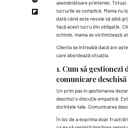
asemănătoare prieteniei. Totuși, 
lucrurile se complică. Mama nu își
dată când este nevoie să aibă grij
facă acest lucru din obligație. Cli
schimb, mama se victimizează at
Clienta se întreabă dacă are așt
care abordează situația.
1. Cum să gestionezi
comunicare deschisă
Un prim pas în gestionarea dezamăg
deschizi o discuție empatică. Est
dorințele tale. Comunicarea desc
În loc de a exprima doar frustrăr
ca ea să resimtă îngrijirea nepot