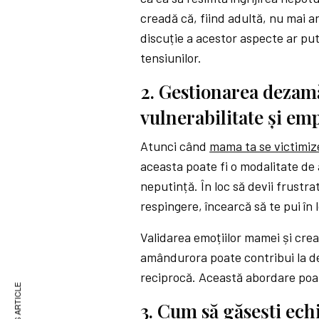
creadă că, fiind adultă, nu mai ar
discuție a acestor aspecte ar pute
tensiunilor.
2. Gestionarea dezamă
vulnerabilitate și em
Atunci când
mama ta se victimi
aceasta poate fi o modalitate de
neputință. În loc să devii frustr
respingere, încearcă să te pui în l
Validarea emoțiilor mamei și cre
amândurora poate contribui la dez
reciprocă. Această abordare poa
3. Cum să găsești ech