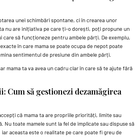
ptarea unei schimbări spontane, ci în crearea unor
 nu are inițiativa pe care ți-o dorești, poți propune un
i care să funcționeze pentru ambele părți. De exemplu,
e exacte în care mama se poate ocupa de nepot poate
limina sentimentul de presiune din ambele părți.
i, iar mama ta va avea un cadru clar în care să te ajute fără
ții: Cum să gestionezi dezamăgirea
ccepți că mama ta are propriile priorități, limite sau
ă. Nu toate mamele sunt la fel de implicate sau dispuse să
r, iar aceasta este o realitate pe care poate fi greu de