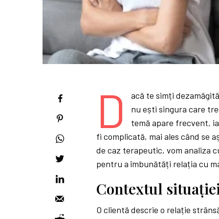
D
acă te simți dezamăgită d
nu ești singura care tre
temă apare frecvent, iar 
fi complicată, mai ales când se a
de caz terapeutic, vom analiza cu
pentru a îmbunătăți relația cu m
Contextul situație
O clientă descrie o relație strân