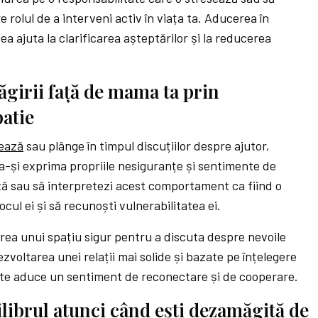
e rolul de a interveni activ în viața ta. Aducerea în
a ajuta la clarificarea așteptărilor și la reducerea
girii față de mama ta prin
patie
zează
sau plânge în timpul discuțiilor despre ajutor,
 a-și exprima propriile nesiguranțe și sentimente de
ată sau să interpretezi acest comportament ca fiind o
ocul ei și să recunoști vulnerabilitatea ei.
area unui spațiu sigur pentru a discuta despre nevoile
voltarea unei relații mai solide și bazate pe înțelegere
te aduce un sentiment de reconectare și de cooperare.
ilibrul atunci când ești dezamăgită de