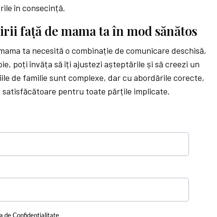
rile în consecință.
rii față de mama ta în mod sănătos
 mama ta necesită o combinație de comunicare deschisă,
pie, poți învăța să îți ajustezi așteptările și să creezi un
ile de familie sunt complexe, dar cu abordările corecte,
 satisfăcătoare pentru toate părțile implicate.