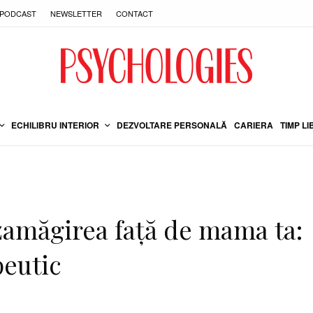
PODCAST
NEWSLETTER
CONTACT
ECHILIBRU INTERIOR
DEZVOLTARE PERSONALĂ
CARIERA
TIMP LI
zamăgirea față de mama ta:
peutic