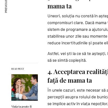
PREVIOUS ARTICLE
mama ta
Uneori, soluția nu constă în aște
compromisuri clare. Dacă mama ta
sistem de programare a ajutorulu
stabilirea unor zile sau moment
reduce incertitudinile și poate e
Astfel, vei ști la ce să te aștepț
să se simtă copleșită.
READ NEXT
4. Acceptarea realită
față de mama ta
În unele cazuri, este necesar să a
percepții asupra rolului de bunic
se implice activ în viața nepoțilo
Viața ta poate fi