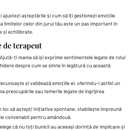
i ajustezi așteptările și cum să îți gestionezi emoțiile
limitelor celor din jurul tău este un pas important în
 și echilibrate.
te de terapeut
Ajută-ți mama să își exprime sentimentele legate de rolul
chidere despre cum se simte în legătură cu această
ecunoaște și validează emoțiile ei, oferindu-i astfel un
ma preocupările sau temerile legate de îngrijirea
n loc să aștepți inițiative spontane, stabilește împreună
ie convenabil pentru amândouă.
elege că nu toți bunicii au aceeași dorință de implicare și