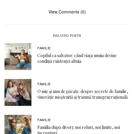
View Comments (0)
RELATED POSTS
FAMILIE
Copilul ca salvator: când viața unuia devine
condiția existenței altuia
FAMILIE
O mie și unu de păcate: despre secrete de familie,
vinovăție moștenită și traumă transgenerațională
FAMILIE
Familia după divorț: noi roluri, noi limite, noi
începuturi