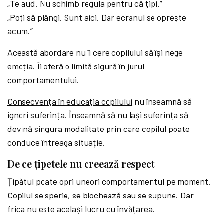
„Te aud. Nu schimb regula pentru că țipi.”
„Poți să plângi. Sunt aici. Dar ecranul se oprește
acum.”
Această abordare nu îi cere copilului să își nege
emoția. Îi oferă o limită sigură în jurul
comportamentului.
Consecvența în educația copilului
nu înseamnă să
ignori suferința. Înseamnă să nu lași suferința să
devină singura modalitate prin care copilul poate
conduce întreaga situație.
De ce țipetele nu creează respect
Țipătul poate opri uneori comportamentul pe moment.
Copilul se sperie, se blochează sau se supune. Dar
frica nu este același lucru cu învățarea.