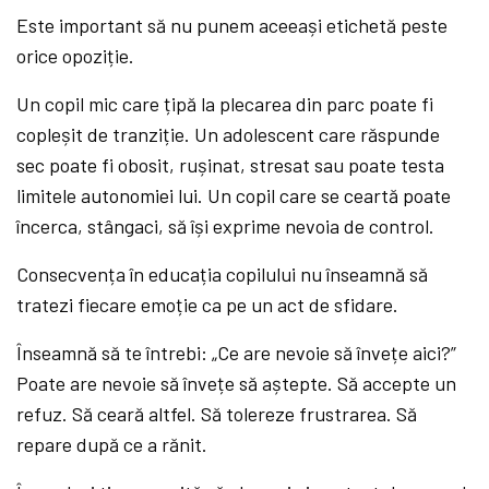
Este important să nu punem aceeași etichetă peste
orice opoziție.
Un copil mic care țipă la plecarea din parc poate fi
copleșit de tranziție. Un adolescent care răspunde
sec poate fi obosit, rușinat, stresat sau poate testa
limitele autonomiei lui. Un copil care se ceartă poate
încerca, stângaci, să își exprime nevoia de control.
Consecvența în educația copilului nu înseamnă să
tratezi fiecare emoție ca pe un act de sfidare.
Înseamnă să te întrebi: „Ce are nevoie să învețe aici?”
Poate are nevoie să învețe să aștepte. Să accepte un
refuz. Să ceară altfel. Să tolereze frustrarea. Să
repare după ce a rănit.