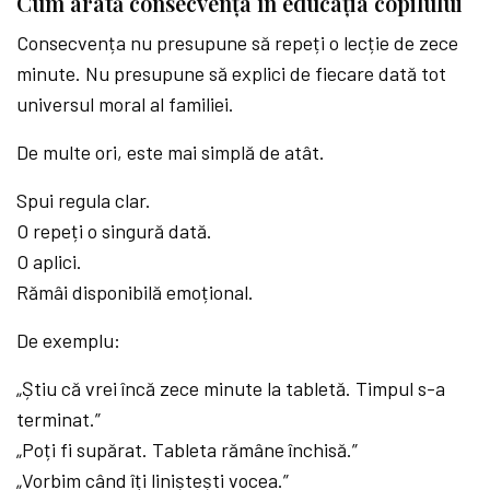
Cum arată consecvența în educația copilului
Consecvența nu presupune să repeți o lecție de zece
minute. Nu presupune să explici de fiecare dată tot
universul moral al familiei.
De multe ori, este mai simplă de atât.
Spui regula clar.
O repeți o singură dată.
O aplici.
Rămâi disponibilă emoțional.
De exemplu:
„Știu că vrei încă zece minute la tabletă. Timpul s-a
terminat.”
„Poți fi supărat. Tableta rămâne închisă.”
„Vorbim când îți liniștești vocea.”