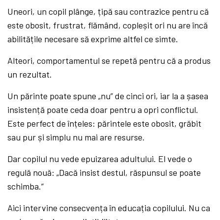
Uneori, un copil plânge, țipă sau contrazice pentru că
este obosit, frustrat, flămând, copleșit ori nu are încă
abilitățile necesare să exprime altfel ce simte.
Alteori, comportamentul se repetă pentru că a produs
un rezultat.
Un părinte poate spune „nu” de cinci ori, iar la a șasea
insistență poate ceda doar pentru a opri conflictul.
Este perfect de înțeles: părintele este obosit, grăbit
sau pur și simplu nu mai are resurse.
Dar copilul nu vede epuizarea adultului. El vede o
regulă nouă: „Dacă insist destul, răspunsul se poate
schimba.”
Aici intervine consecvența în educația copilului. Nu ca