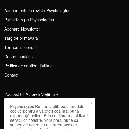
Abonamente la revista Psychologies
Publicitate pe Psychologies
Abonare Newsletter
Tărg de primăvară
Termeni si conditii
Despre cookies
Politica de confidențialitate
Contact
Podcast Fii Autorea Vieții Tale
Evenimente Fii Autoarea Vieții Tale!
Psychologies Romania utilizează module
cookie pentru a vă oferi cea mai bună
SportEdu
experiență online. Prin continuarea utilizării
serviciilor noastre, vom presupune că
Antrenament Mental pentru Sportivi
sunteți de acord cu utilizarea acestor