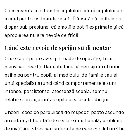
Consecvența în educația copilului îi oferă copilului un
model pentru viitoarele relații. Îl învață că limitele nu
dispar sub presiune, că emoțiile pot fi exprimate și că
apropierea nu are nevoie de frică.
Când este nevoie de sprijin suplimentar
Orice copil poate avea perioade de opoziție, furie,
plâns sau ceartă. Dar este bine să ceri ajutorul unui
psiholog pentru copii, al medicului de familie sau al
unui specialist atunci când comportamentele sunt
intense, persistente, afectează școala, somnul,
relațiile sau siguranța copilului și a celor din jur.
Uneori, ceea ce pare „lipsă de respect” poate ascunde
anxietate, dificultăți de reglare emoțională, probleme
de învățare, stres sau suferință pe care copilul nu știe