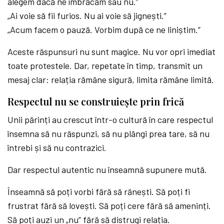
alegem dacă ne îmbrăcăm sau nu.”
„Ai voie să fii furios. Nu ai voie să jignești.”
„Acum facem o pauză. Vorbim după ce ne liniștim.”
Aceste răspunsuri nu sunt magice. Nu vor opri imediat
toate protestele. Dar, repetate în timp, transmit un
mesaj clar: relația rămâne sigură, limita rămâne limită.
Respectul nu se construiește prin frică
Unii părinți au crescut într-o cultură în care respectul
însemna să nu răspunzi, să nu plângi prea tare, să nu
întrebi și să nu contrazici.
Dar respectul autentic nu înseamnă supunere mută.
Înseamnă să poți vorbi fără să rănești. Să poți fi
frustrat fără să lovești. Să poți cere fără să ameninți.
Să poți auzi un „nu” fără să distrugi relația.