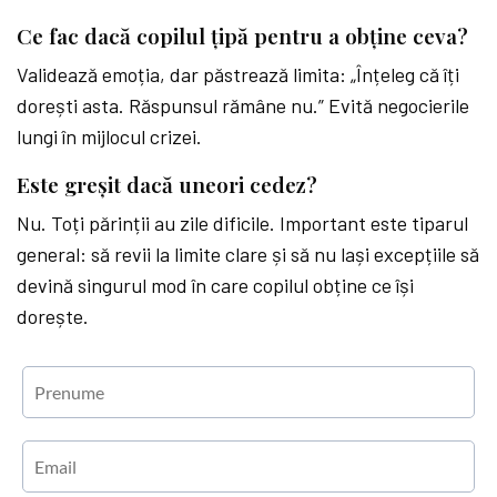
Ce fac dacă copilul țipă pentru a obține ceva?
Validează emoția, dar păstrează limita: „Înțeleg că îți
dorești asta. Răspunsul rămâne nu.” Evită negocierile
lungi în mijlocul crizei.
Este greșit dacă uneori cedez?
Nu. Toți părinții au zile dificile. Important este tiparul
general: să revii la limite clare și să nu lași excepțiile să
devină singurul mod în care copilul obține ce își
dorește.