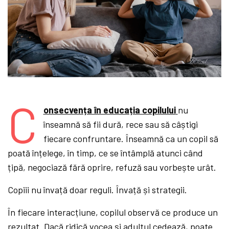
C
onsecvența în educația copilului
nu
înseamnă să fii dură, rece sau să câștigi
fiecare confruntare. Înseamnă ca un copil să
poată înțelege, în timp, ce se întâmplă atunci când
țipă, negociază fără oprire, refuză sau vorbește urât.
Copiii nu învață doar reguli. Învață și strategii.
În fiecare interacțiune, copilul observă ce produce un
rezultat. Dacă ridică vocea și adultul cedează, poate