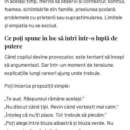
În același timp, merită să observi și contextul: somnul,
foamea, schimbările din familie, presiunea școlară,
problemele cu prietenii sau suprastimularea. Limitele
și empatia nu se exclud.
Ce poți spune în loc să intri într-o luptă de
putere
Când copilul devine provocator, este tentant să începi
să argumentezi. Dar într-un moment de tensiune,
explicațiile lungi rareori ajung unde trebuie.
Poți încerca propoziții simple:
„Te aud. Răspunsul rămâne același.”
„Nu discut când țipi. Revin când vorbești mai calm.”
„Înțeleg că nu îți place. Tot trebuie să plecăm.”
„Poți alege între bluza albastră și bluza verde. Nu