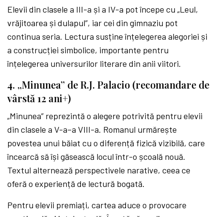
Elevii din clasele a III-a și a IV-a pot începe cu „Leul,
vrăjitoarea și dulapul”, iar cei din gimnaziu pot
continua seria. Lectura susține înțelegerea alegoriei și
a construcției simbolice, importante pentru
înțelegerea universurilor literare din anii viitori.
4. „Minunea” de R.J. Palacio (recomandare de
vârstă 12 ani+)
„Minunea” reprezintă o alegere potrivită pentru elevii
din clasele a V-a–a VIII-a. Romanul urmărește
povestea unui băiat cu o diferență fizică vizibilă, care
încearcă să își găsească locul într-o școală nouă.
Textul alternează perspectivele narative, ceea ce
oferă o experiență de lectură bogată.
Pentru elevii premiați, cartea aduce o provocare