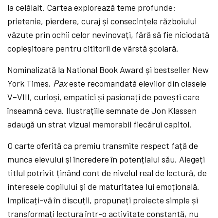
la celălalt. Cartea explorează teme profunde:
prietenie, pierdere, curaj și consecințele războiului
văzute prin ochii celor nevinovați, fără să fie niciodată
copleșitoare pentru cititorii de vârstă școlară.
Nominalizată la National Book Award și bestseller New
York Times,
Pax
este recomandată elevilor din clasele
V–VIII, curioși, empatici și pasionați de povești care
înseamnă ceva. Ilustrațiile semnate de Jon Klassen
adaugă un strat vizual memorabil fiecărui capitol.
O carte oferită ca premiu transmite respect față de
munca elevului și încredere în potențialul său. Alegeți
titlul potrivit ținând cont de nivelul real de lectură, de
interesele copilului și de maturitatea lui emoțională.
Implicați-vă în discuții, propuneți proiecte simple și
transformați lectura într-o activitate constantă, nu