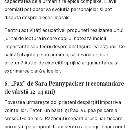
capacitatea de a urmări fire epice complexe. Elevii
premiați pot observa evoluția personajelor și pot
discuta despre alegeri morale.
Pentru activități educative, propuneți realizarea unui
jurnal de lectură în care copilul notează indicii
importante sau teorii despre desfășurarea acțiunii. Ce
calități îl ajută pe un personaj să devină un bun
prieten? Astfel de exerciții sprijină argumentarea și
exprimarea clară a ideilor.
6. „Pax” de Sara Pennypacker (recomandare
de vârstă 12-14 ani)
Povestea urmărește doi prieteni despărțiți împotriva
voinței lor: Peter, un băiat, și Pax, vulpea pe care a
crescut-o de mic. Războiul îi separă brusc, iar fiecare
pornește pe propriul drum pentru a ajunge înapoi unul