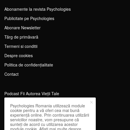
Abonamente la revista Psychologies
Publicitate pe Psychologies
Abonare Newsletter
Tărg de primăvară
Termeni si conditii
Despre cookies
Politica de confidențialitate
Contact
Podcast Fii Autorea Vieții Tale
Evenimente Fii Autoarea Vieții Tale!
Psychologies Romania utilizează module
cookie pentru a vă oferi cea mai bună
SportEdu
experiență online. Prin continuarea utilizării
serviciilor noastre, vom presupune că
Antrenament Mental pentru Sportivi
sunteți de acord cu utilizarea acestor
module cookie. Aflați mai multe despre