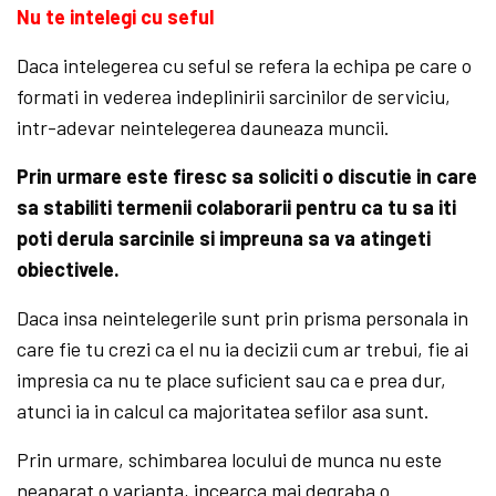
Nu te intelegi cu seful
Daca intelegerea cu seful se refera la echipa pe care o
formati in vederea indeplinirii sarcinilor de serviciu,
intr-adevar neintelegerea dauneaza muncii.
Prin urmare este firesc sa soliciti o discutie in care
sa stabiliti termenii colaborarii pentru ca tu sa iti
poti derula sarcinile si impreuna sa va atingeti
obiectivele.
Daca insa neintelegerile sunt prin prisma personala in
care fie tu crezi ca el nu ia decizii cum ar trebui, fie ai
impresia ca nu te place suficient sau ca e prea dur,
atunci ia in calcul ca majoritatea sefilor asa sunt.
Prin urmare, schimbarea locului de munca nu este
neaparat o varianta, incearca mai degraba o