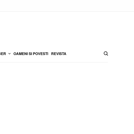
BER
OAMENI SI POVESTI
REVISTA