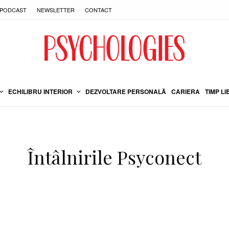
PODCAST
NEWSLETTER
CONTACT
ECHILIBRU INTERIOR
DEZVOLTARE PERSONALĂ
CARIERA
TIMP LI
Întâlnirile Psyconect