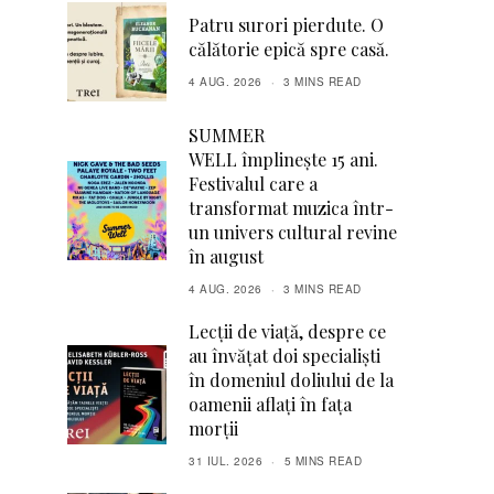
Patru surori pierdute. O
călătorie epică spre casă.
4 AUG. 2026
3 MINS READ
SUMMER
WELL împlinește 15 ani.
Festivalul care a
transformat muzica într-
un univers cultural revine
în august
4 AUG. 2026
3 MINS READ
Lecții de viață, despre ce
au învățat doi specialiști
în domeniul doliului de la
oamenii aflați în fața
morții
31 IUL. 2026
5 MINS READ