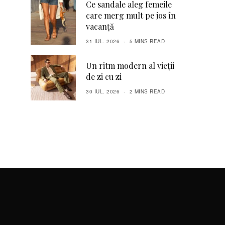
Ce sandale aleg femeile
care merg mult pe jos în
vacanță
31 IUL. 2026
5 MINS READ
Un ritm modern al vieții
de zi cu zi
30 IUL. 2026
2 MINS READ