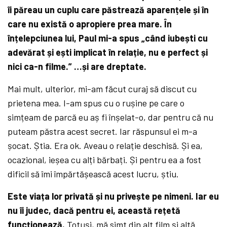
îi păreau un cuplu care păstrează aparențele și în
care nu există o apropiere prea mare. În
înțelepciunea lui, Paul mi-a spus „când iubești cu
adevărat și ești implicat în relație, nu e perfect și
nici ca-n filme.” …și are dreptate.
Mai mult, ulterior, mi-am făcut curaj să discut cu
prietena mea. I-am spus cu o rușine pe care o
simțeam de parcă eu aș fi înșelat-o, dar pentru că nu
puteam păstra acest secret. Iar răspunsul ei m-a
șocat. Știa. Era ok. Aveau o relație deschisă. Și ea,
ocazional, ieșea cu alți bărbați. Și pentru ea a fost
dificil să îmi împărtășească acest lucru, știu.
Este viața lor privată și nu privește pe nimeni. Iar eu
nu îi judec, dacă pentru ei, această rețetă
funcționează.
Totuși, mă simt din alt film și altă