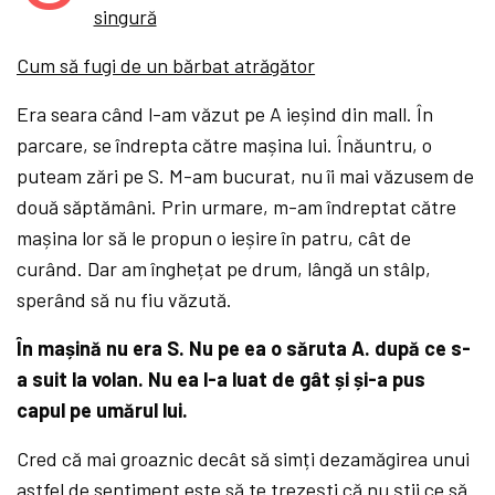
singură
Cum să fugi de un bărbat atrăgător
Era seara când l-am văzut pe A ieșind din mall. În
parcare, se îndrepta către mașina lui. Înăuntru, o
puteam zări pe S. M-am bucurat, nu îi mai văzusem de
două săptămâni. Prin urmare, m-am îndreptat către
mașina lor să le propun o ieșire în patru, cât de
curând. Dar am înghețat pe drum, lângă un stâlp,
sperând să nu fiu văzută.
În mașină nu era S. Nu pe ea o săruta A. după ce s-
a suit la volan. Nu ea l-a luat de gât și și-a pus
capul pe umărul lui.
Cred că mai groaznic decât să simți dezamăgirea unui
astfel de sentiment este să te trezești că nu știi ce să