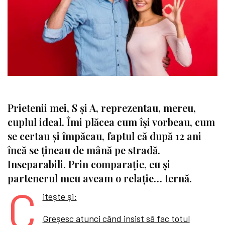
Prietenii mei, S și A, reprezentau, mereu,
cuplul ideal. Îmi plăcea cum își vorbeau, cum
se certau și împăcau, faptul că după 12 ani
încă se țineau de mână pe stradă.
Inseparabili. Prin comparație, eu și
partenerul meu aveam o relație… ternă.
C
itește și:
Greșesc atunci când insist să fac totul