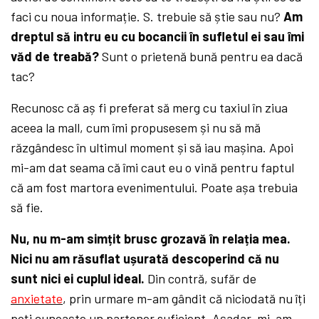
faci cu noua informație. S. trebuie să știe sau nu?
Am
dreptul să intru eu cu bocancii în sufletul ei sau îmi
văd de treabă?
Sunt o prietenă bună pentru ea dacă
tac?
Recunosc că aș fi preferat să merg cu taxiul în ziua
aceea la mall, cum îmi propusesem și nu să mă
răzgândesc în ultimul moment și să iau mașina. Apoi
mi-am dat seama că îmi caut eu o vină pentru faptul
că am fost martora evenimentului. Poate așa trebuia
să fie.
Nu, nu m-am simțit brusc grozavă în relația mea.
Nici nu am răsuflat ușurată descoperind că nu
sunt nici ei cuplul ideal.
Din contră, sufăr de
anxietate
, prin urmare m-am gândit că niciodată nu îți
poți cunoaște un partener suficient. Așadar, mi-am