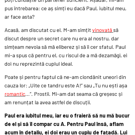
pus întrebarea: ce aș simți eu dacă Paul, iubitul meu,
ar face asta?
Acasă, am discutat cu el. M-am simțit
vinovată
să
discut despre un secret care nu era al nostru, dar
simțeam nevoia să mă eliberez și să îi cer sfatul. Paul
mi-a spus că pentru el, cu riscul de a mă dezamăgi, ei
doi nu reprezintă cuplul ideal.
Poate și pentru faptul că ne-am ciondănit uneori din
cauza lor: „Uite ce tandru este A!” sau „Tu nu ești așa
romantic
…”. Prostii. Mi-am dat seama că greșesc și
am renunțat la avea astfel de discuții.
Paul era iubitul meu, iar eu o fraieră să nu mă bucur
de el și să îl compar cu A. Pentru Paul însă, aflam
acum în detaliu, ei doi erau un cuplu de fațadă. Lui