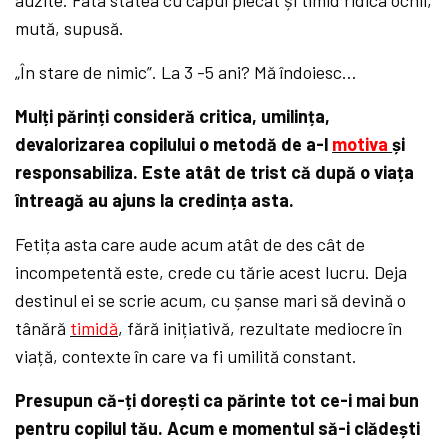
mută, supusă.
„În stare de nimic”. La 3 -5 ani? Mă îndoiesc…
Mulți părinți consideră critica, umilința,
devalorizarea copilului o metodă de a-l
motiva
și
responsabiliza. Este atât de trist că după o viața
întreagă au ajuns la credința asta.
Fetița asta care aude acum atât de des cât de
incompetentă este, crede cu tărie acest lucru. Deja
destinul ei se scrie acum, cu șanse mari să devină o
tânără
timidă
, fără inițiativă, rezultate mediocre în
viață, contexte în care va fi umilită constant.
Presupun că-ți dorești ca părinte tot ce-i mai bun
pentru copilul tău. Acum e momentul să-i clădești