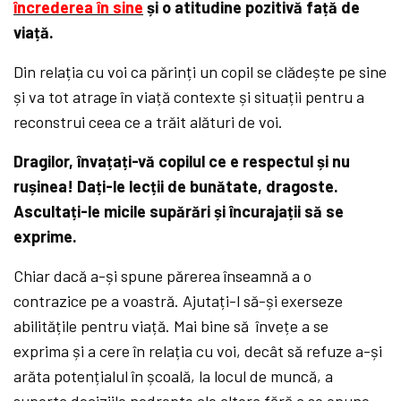
încrederea în sine
și o atitudine pozitivă față de
viață.
Din relația cu voi ca părinți un copil se clădește pe sine
și va tot atrage în viață contexte și situații pentru a
reconstrui ceea ce a trăit alături de voi.
Dragilor, învațați-vă copilul ce e respectul și nu
rușinea! Dați-le lecții de bunătate, dragoste.
Ascultați-le micile supărări și încurajații să se
exprime.
Chiar dacă a-și spune părerea înseamnă a o
contrazice pe a voastră. Ajutați-l să-și exerseze
abilitățile pentru viață. Mai bine să învețe a se
exprima și a cere în relația cu voi, decât să refuze a-și
arăta potențialul în școală, la locul de muncă, a
suporta deciziile nedrepte ale altora fără a se opune.