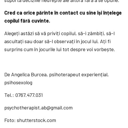
Cred ca orice părinte în contact cu sine își înțelege
copilul fără cuvinte.
Alegeți astăzi să vă priviți copilul, să-i zâmbiți, să-l
ascultați sau doar să-l observați în jocul lui. Ați fi
surprins cum în jocurile lui tot despre voi vorbește.
De Angelica Burcea, psihoterapeut experiențial,
psihosexolog
Tel.: 0767.477.031
psychotherapist.ab@gmail.com
Foto: shutterstock.com