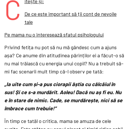
C
itește și:
De ce este important să ții cont de nevoile
tale
Pe mama nu o interesează sfatul psihologului
Privind fetița nu pot să nu mă gândesc cum a ajuns
așa? Ce anume din atitudinea părinților ei a făcut-o să
nu mai trăiască cu energia unui copil? Nu a trebuit să-
mi fac scenarii mult timp că-l observ pe tată:
„Ia uite cum și-a pus ciorapii ăștia cu călcâiul în
sus! Și ce s-a murdărit. Aoleu! Dacă nu aș fi eu. Nu
e în stare de nimic. Cade, se murdărește, nici să se
îmbrace cum trebuie!”
În timp ce tatăl o critica, mama se amuza de cele
auzite. Fata stătea cu capul plecat și timid ridica ochii,