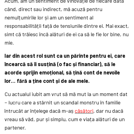
Acum, am un sentiment de vinovăție de fiecare dată
când, direct sau indirect, mă acuză pentru
nemulțumirile lor și am un sentiment al
responsabilității față de tensiunile dintre ei. Mai exact,
simt că trăiesc încă alături de ei ca să le fie lor bine, nu
mie.
Iar din acest rol sunt ca un părinte pentru ei, care
încearcă să îi susțină (o fac și financiar), să le
acorde sprijin emoțional, să țină cont de nevoile
lor… fără a ține cont și de ale mele.
Cu actualul iubit am vrut să mă mut la un moment dat
– lucru care a stârnit un scandal monstru în familie
întrucât ar înțelege dacă m-aș
căsători
, dar nu dacă
vreau să văd, pur și simplu, cum e viața alături de un
partener.