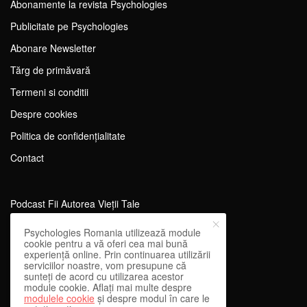
Abonamente la revista Psychologies
Publicitate pe Psychologies
Abonare Newsletter
Tărg de primăvară
Termeni si conditii
Despre cookies
Politica de confidențialitate
Contact
Podcast Fii Autorea Vieții Tale
Evenimente Fii Autoarea Vieții Tale!
Psychologies Romania utilizează module
cookie pentru a vă oferi cea mai bună
SportEdu
experiență online. Prin continuarea utilizării
serviciilor noastre, vom presupune că
Antrenament Mental pentru Sportivi
sunteți de acord cu utilizarea acestor
module cookie. Aflați mai multe despre
Learning Network
modulele cookie
și despre modul în care le