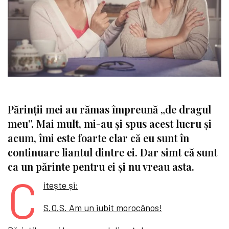
Părinții mei au rămas împreună „de dragul
meu”. Mai mult, mi-au și spus acest lucru și
acum, îmi este foarte clar că eu sunt în
continuare liantul dintre ei. Dar simt că sunt
ca un părinte pentru ei și nu vreau asta.
C
itește și:
S.O.S. Am un iubit morocănos!