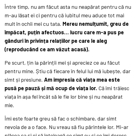
Între timp, nu am făcut asta nu neapărat pentru că nu
m-au lăsat ei ci pentru că iubitul meu aduce tot mai
mult în ochii mei cu tata.
Mereu nemulțumit, greu de
împăcat, puțin afectuos… lucru care m-a pus pe
gânduri în privința relațiilor pe care le aleg
(reproducând ce am văzut acasă).
Pe scurt, țin la părinții mei și apreciez ce au făcut
pentru mine. Știu că fiecare în felul lui mă iubește, dar
simt și presiune.
Am impresia că viața mea este
pusă pe pauză și mă ocup de viața lor.
Că îmi trăiesc
viața în așa fel încât să le fie lor bine și nu neapărat
mie.
Îmi este foarte greu să fac o schimbare, dar simt
nevoia de a o face. Nu vreau să fiu părintele lor. Mi-ar
plăcea ca și ei să înțeleagă ce simt eu și ce îmi doresc