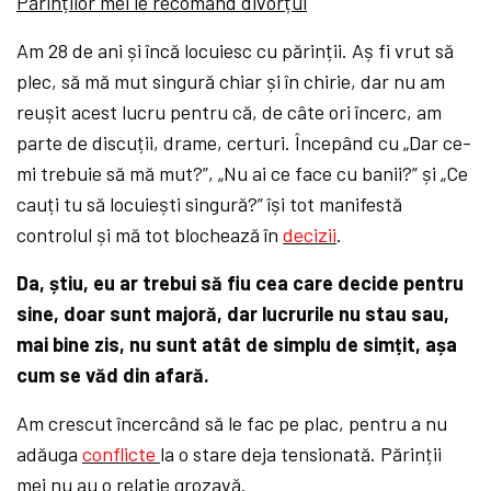
Părinților mei le recomand divorțul
Am 28 de ani și încă locuiesc cu părinții. Aș fi vrut să
plec, să mă mut singură chiar și în chirie, dar nu am
reușit acest lucru pentru că, de câte ori încerc, am
parte de discuții, drame, certuri. Începând cu „Dar ce-
mi trebuie să mă mut?”, „Nu ai ce face cu banii?” și „Ce
cauți tu să locuiești singură?” își tot manifestă
controlul și mă tot blochează în
decizii
.
Da, știu, eu ar trebui să fiu cea care decide pentru
sine, doar sunt majoră, dar lucrurile nu stau sau,
mai bine zis, nu sunt atât de simplu de simțit, așa
cum se văd din afară.
Am crescut încercând să le fac pe plac, pentru a nu
adăuga
conflicte
la o stare deja tensionată. Părinții
mei nu au o relație grozavă.