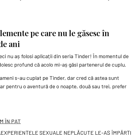
lemente pe care nu le găsesc în
de ani
veci nu aș folosi aplicații din seria Tinder! În momentul de
îndoiesc profund că acolo mi-aș găsi partenerul de cuplu.
oameni s-au cuplat pe Tinder, dar cred că astea sunt
Iar pentru o aventură de o noapte, două sau trei, prefer
M ÎN PAT
 „EXPERIENȚELE SEXUALE NEPLĂCUTE LE-AȘ ÎMPĂRȚI