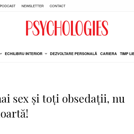
PODCAST
NEWSLETTER
CONTACT
ECHILIBRU INTERIOR
DEZVOLTARE PERSONALĂ
CARIERA
TIMP LI
i sex și toți obsedații, nu
oartă!