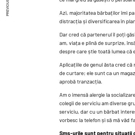
PREVIOUS ARTICLE
Azi, majoritatea bărbaților îmi pa
distracția și diversificarea în pla
Dar cred că partenerul îl poți găs
am, viața e plină de surprize, în
despre care știe toată lumea că e
Aplicațiile de genul ăsta cred că
de curtare; ele sunt ca un magazi
aprobă tranzacția.
Am o imensă alergie la socializar
colegii de serviciu am diverse g
serviciu, dar cu un bărbat intere
vorbesc la telefon și să mă văd fa
Sms-urile sunt pentru situații 