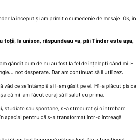
er la început și am primit o sumedenie de mesaje. Ok, în
u toții, la unison, răspundeau «a, păi Tinder este așa,
m gândit cum de nu au fost la fel de înțelepți când mi l-
gle… not desperate. Dar am continuat să îl utilizez.
văd ce se întâmplă și l-am găsit pe el. Mi-a plăcut pisica
șa că mi-am făcut curaj să îl salut eu prima.
ui, studiate sau spontane, s-a strecurat și o întrebare
în special pentru că s-a transformat într-o întreagă
âni și am fost împreună câteva luni. Nu a funcționat