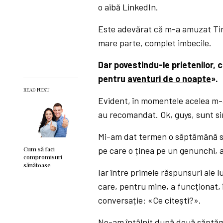
o aibă LinkedIn.
Este adevărat că m-a amuzat Tind
mare parte, complet imbecile.
Dar povestindu-le prietenilor, c
pentru
aventuri de o noapte
».
READ NEXT
Evident, în momentele acelea m-a
au recomandat. Ok, guys, sunt sin
Mi-am dat termen o săptămână să 
Cum să faci
pe care o ținea pe un genunchi, a
compromisuri
sănătoase
Iar între primele răspunsuri ale l
care, pentru mine, a funcționat, 
conversație: «Ce citești?».
Ne-am întâlnit după două săptăm