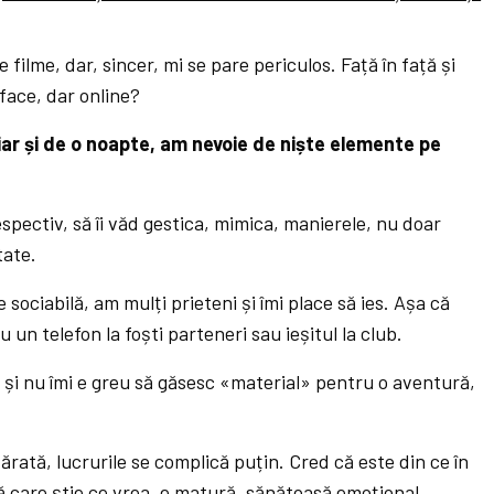
ilme, dar, sincer, mi se pare periculos. Față în față și
 face, dar online?
iar și de o noapte, am nevoie de niște elemente pe
espectiv, să îi văd gestica, mimica, manierele, nu doar
tate.
 sociabilă, am mulți prieteni și îmi place să ies. Așa că
un telefon la foști parteneri sau ieșitul la club.
tă și nu îmi e greu să găsesc «material» pentru o aventură,
ărată, lucrurile se complică puțin. Cred că este din ce în
 care știe ce vrea, e
matură
, sănătoasă emoțional.