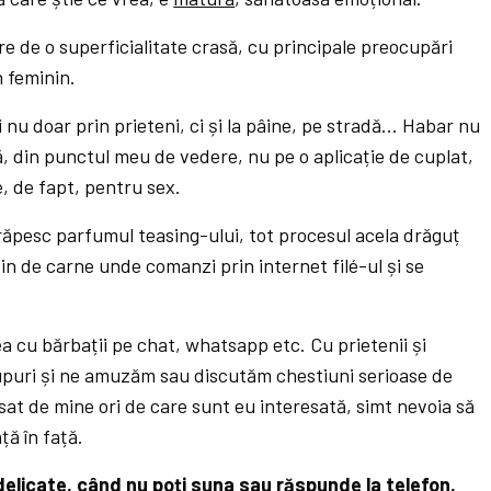
re de o superficialitate crasă, cu principale preocupări
n feminin.
i nu doar prin prieteni, ci și la pâine, pe stradă… Habar nu
să, din punctul meu de vedere, nu pe o aplicație de cuplat,
, de fapt, pentru sex.
 răpesc parfumul teasing-ului, tot procesul acela drăguț
n de carne unde comanzi prin internet filé-ul și se
ea cu bărbații pe chat, whatsapp etc. Cu prietenii și
rupuri și ne amuzăm sau discutăm chestiuni serioase de
sat de mine ori de care sunt eu interesată, simt nevoia să
ță în față.
delicate, când nu poți suna sau răspunde la telefon,