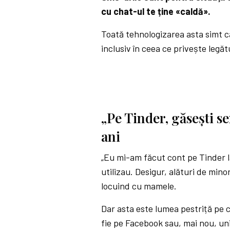
cu chat-ul te ține «caldă».
Toată tehnologizarea asta simt că
inclusiv în ceea ce privește legă
„Pe Tinder, găsești se
ani
„Eu mi-am făcut cont pe Tinder la
utilizau. Desigur, alături de minor
locuind cu mamele.
Dar asta este lumea pestriță pe ca
fie pe Facebook sau, mai nou, unii