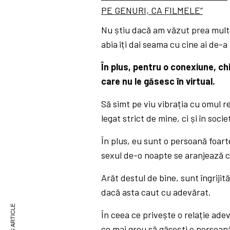
PE GENURI, CA FILMELE“
Nu știu dacă am văzut prea multe f
abia îți dai seama cu cine ai de-a
În plus, pentru o conexiune, ch
care nu le găsesc în virtual.
Să simt pe viu vibrația cu omul r
legat strict de mine, ci și în socie
În plus, eu sunt o persoană foarte
sexul de-o noapte se aranjează cu 
Arăt destul de bine, sunt îngriji
dacă asta caut cu adevărat.
În ceea ce privește o relație adev
ce mai greu să găsești o persoană