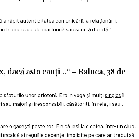
 a răpit autenticitatea comunicării, a relaționării,
turile amoroase de mai lungă sau scurtă durată.“
x, dacă asta cauți…“ – Raluca, 38 de
 sfaturile unor prieteni. Era în vogă și mulți
singles
îl
i sau majori și iresponsabili, căsătoriți, în relații sau…
re o găsești peste tot. Fie că ieși la o cafea, într-un club,
 încalcă și regulile decenței implicite pe care ar trebui să