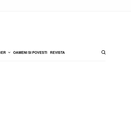
BER
OAMENI SI POVESTI
REVISTA