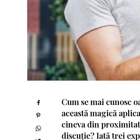
Cum se mai cunosc oa
această magică aplica
cineva din proximitat
discuție? Iată trei ex