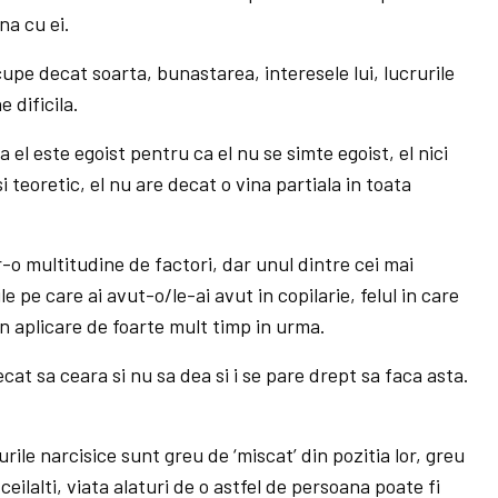
na cu ei.
cupe decat soarta, bunastarea, interesele lui, lucrurile
 dificila.
a el este egoist pentru ca el nu se simte egoist, el nici
 teoretic, el nu are decat o vina partiala in toata
o multitudine de factori, dar unul dintre cei mai
e pe care ai avut-o/le-ai avut in copilarie, felul in care
 in aplicare de foarte mult timp in urma.
ecat sa ceara si nu sa dea si i se pare drept sa faca asta.
ile narcisice sunt greu de ‘miscat’ din pozitia lor, greu
 ceilalti, viata alaturi de o astfel de persoana poate fi