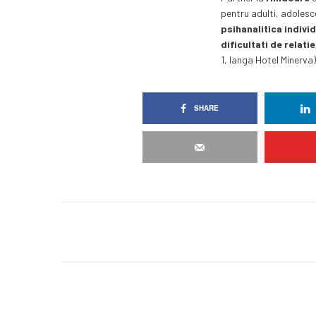
pentru adulti, adolesce
psihanalitica indivi
dificultati de relati
1, langa Hotel Minerva
SHARE