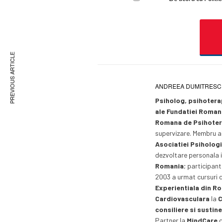
PREVIOUS ARTICLE
ANDREEA DUMITRES
Psiholog, psihoterap
ale Fundatiei Roman
Romana de Psihotera
supervizare. Membru a
Asociatiei Psiholog
dezvoltare personala 
Romania
; participant
2003 a urmat cursuri 
Experientiala din R
Cardiovasculara
la
C
consiliere si sustin
Partner la
MindCare
d