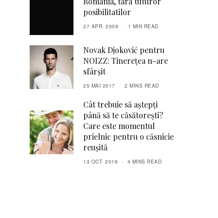
Romania, tara tuturor
posibilitatilor
27 APR. 2009
1 MIN READ
Novak Djoković pentru
NOIZZ: Tinerețea n-are
sfârșit
25 MAI 2017
2 MINS READ
Cât trebuie să aștepți
până să te căsătorești?
Care este momentul
prielnic pentru o căsnicie
reușită
13 OCT. 2016
4 MINS READ