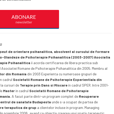
CU
eut de orientare psihanalitica, absolvent al cursului de formare
o-Olandeze de Psihoterapie Psihanalitica (2003-2007)
Asociatia
pie Psihanalitica
ii acorda certificarea de libera practica sub
l Asociatiei Romane de Psihoterapie Psihanalitica din 2005. Membru al
ilor din Romania
din 2003 Experienta cu numeroase grupuri de
in cadrul
Societatii Romane de Psihoterapie Experientiala din
 la cursuri de
Terapie prin Dans si Miscare
in cadrul SPER. Intre 2001-
de
Master
in cadrul
Societatii Romane de Psihoterapie
omania.
A facut parte dintr-un program complet de
Recuperare
entrul de sanatate Budapesta
unde s-a ocupat de partea de
ere teraputica de grup
a clientelor incluse in program. Managing
in noiembrie 2006, avand ca obiectiv crearea unui spatiu terapeutic