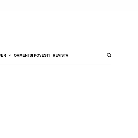
BER
OAMENI SI POVESTI
REVISTA