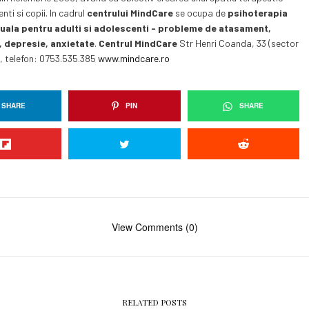
nti si copii. In cadrul
centrului MindCare
se ocupa de
psihoterapia
duala pentru adulti si adolescenti - probleme de atasament,
e, depresie, anxietate
.
Centrul MindCare
Str Henri Coanda, 33 (sector
), telefon: 0753.535.385
www.mindcare.ro
SHARE
PIN
SHARE
View Comments (0)
RELATED POSTS