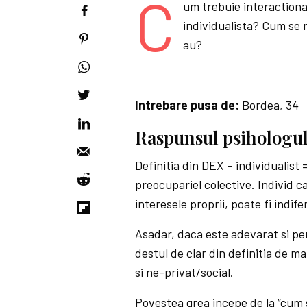
C
um trebuie interactiona
individualista? Cum se m
au?
Intrebare pusa de:
Bordea, 34
Raspunsul psihologul
Definitia din DEX – individualist 
preocupariel colective. Individ 
interesele proprii, poate fi indife
Asadar, daca este adevarat si pe
destul de clar din definitia de ma
si ne-privat/social.
Povestea grea incepe de la “cum 