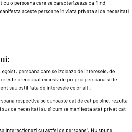
t cu o persoana care se caracterizeaza ca fiind
anifesta aceste persoane in viata privata si ce necesitati
ui:
= egoist; persoana care se izoleaza de interesele, de
care este preocupat excesiv de propria persoana si de
rent sau ostil fata de interesele celorlalti.
rsoana respectiva se cunoaste cat de cat pe sine, rezulta
i sus ce necesitati au si cum se manifesta atat privat cat
sa interactionezi cu astfel de persoane”. Nu spune