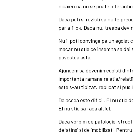
nicaieri ca nu se poate interactio
Daca poti si rezisti sa nu te preo
par a fi ok. Daca nu, treaba devine
Nu il poti convinge pe un egoist c
macar nu stie ce insemna sa dai si
povestea asta.
Ajungem sa devenim egoisti dintr-
importanta ramane relatia/relatiil
este s-au tipizat, replicat si pus
De aceea este dificil. El nu stie d
El nu stie sa faca altfel.
Daca vorbim de patologie, structur
de ‘atins’ si de ‘mobilizat’. Pentru