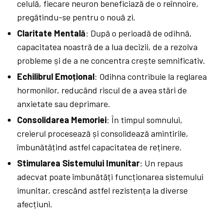
celulă, fiecare neuron beneficiază de o reînnoire,
pregătindu-se pentru o nouă zi.
Claritate Mentală
: După o perioadă de odihnă,
capacitatea noastră de a lua decizii, de a rezolva
probleme și de a ne concentra crește semnificativ.
Echilibrul Emoțional
: Odihna contribuie la reglarea
hormonilor, reducând riscul de a avea stări de
anxietate sau deprimare.
Consolidarea Memoriei
: În timpul somnului,
creierul procesează și consolidează amintirile,
îmbunătățind astfel capacitatea de reținere.
Stimularea Sistemului Imunitar
: Un repaus
adecvat poate îmbunătăți funcționarea sistemului
imunitar, crescând astfel rezistența la diverse
afecțiuni.