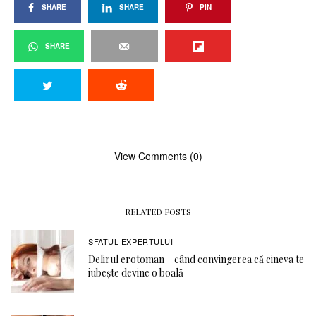
SHARE
SHARE
PIN
SHARE
View Comments (0)
RELATED POSTS
SFATUL EXPERTULUI
Delirul erotoman – când convingerea că cineva te
iubește devine o boală