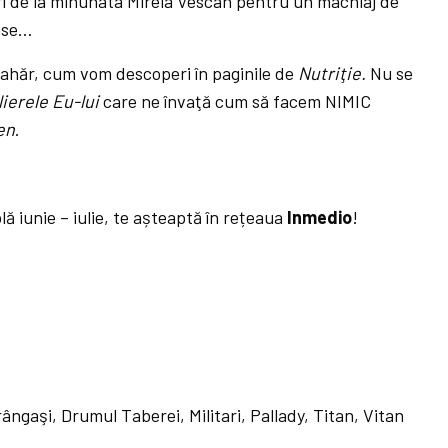
i de la minunata Mirela Vescan pentru un machiaj de
ase…
ă zahăr, cum vom descoperi în paginile de
Nutriţie.
Nu se
lierele Eu-lui
care ne învaţă cum să facem NIMIC
en
.
blă iunie – iulie, te așteaptă în rețeaua
Inmedio
!
ngaşi, Drumul Taberei, Militari, Pallady, Titan, Vitan