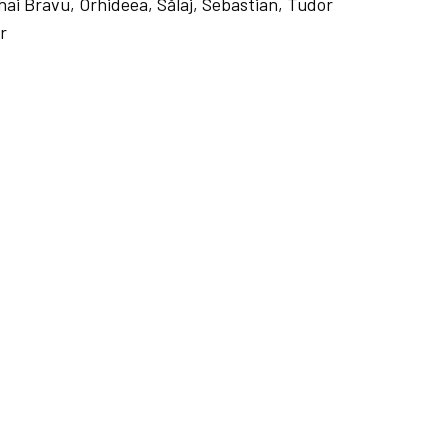
hai Bravu, Orhideea, Sălaj, Sebastian, Tudor
r