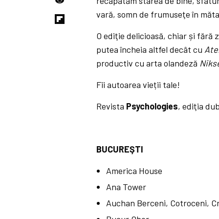
recăpătăm starea de bine, sfatur
vară, somn de frumuseţe în măt
O ediţie delicioasă, chiar și făr
putea încheia altfel decât cu
Ate
productiv cu arta olandeză
Niks
Fii autoarea vieții tale!
Revista
Psychologies
, ediţia du
BUCUREŞTI
America House
Ana Tower
Auchan Berceni, Cotroceni, Crâ