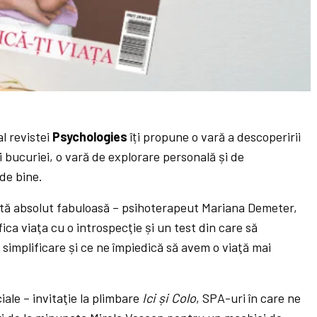
al revistei
Psychologies
îți propune o vară a descoperirii
ii bucuriei, o vară de explorare personală și de
de bine.
ată absolut fabuloasă – psihoterapeut Mariana Demeter,
fica viaţa cu o introspecţie și un test din care să
implificare și ce ne împiedică să avem o viaţă mai
iale – invitaţie la plimbare
Ici și Colo
, SPA-uri în care ne