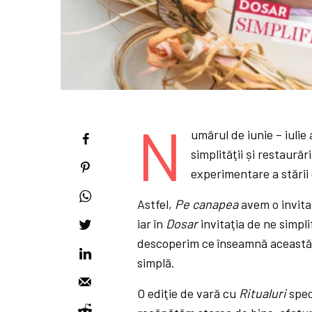
N
umărul de iunie – iulie 
simplităţii și restaurăr
experimentare a stării 
Astfel,
Pe canapea
avem o invit
iar în
Dosar
invitaţia de ne simpli
descoperim ce înseamnă această s
simplă.
O ediţie de vară cu
Ritualuri
spec