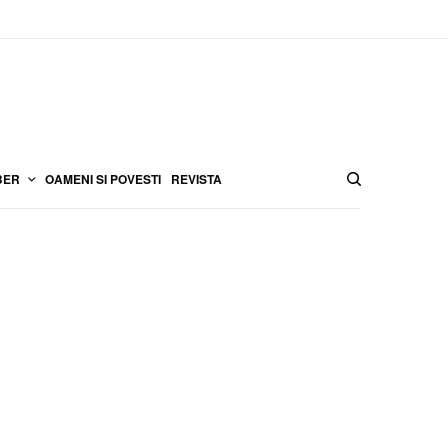
BER
OAMENI SI POVESTI
REVISTA