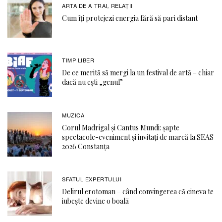
ARTA DE A TRAI
RELAŢII
,
Cum îți protejezi energia fără să pari distant
TIMP LIBER
De ce merită să mergi la un festival de artă – chiar
dacă nu ești „genul”
MUZICA
Corul Madrigal și Cantus Mundi: șapte
spectacole-eveniment și invitați de marcă la SEAS
2026 Constanța
SFATUL EXPERTULUI
Delirul erotoman – când convingerea că cineva te
iubește devine o boală