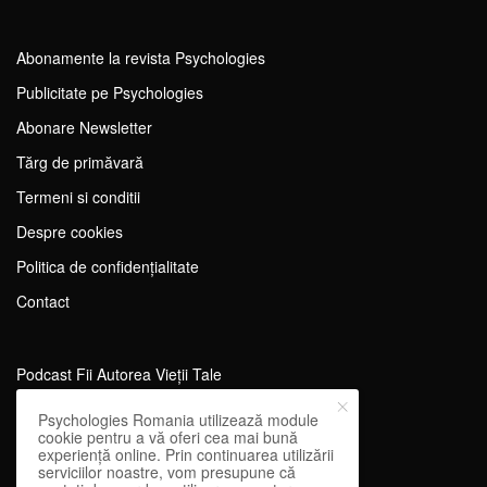
Abonamente la revista Psychologies
Publicitate pe Psychologies
Abonare Newsletter
Tărg de primăvară
Termeni si conditii
Despre cookies
Politica de confidențialitate
Contact
Podcast Fii Autorea Vieții Tale
Evenimente Fii Autoarea Vieții Tale!
Psychologies Romania utilizează module
cookie pentru a vă oferi cea mai bună
SportEdu
experiență online. Prin continuarea utilizării
serviciilor noastre, vom presupune că
Antrenament Mental pentru Sportivi