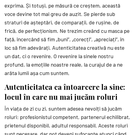
exprima. Și totuși, pe măsură ce creștem, această
voce devine tot mai greu de auzit. Se pierde sub
straturi de așteptări, de comparații, de rușine, de
frică, de perfecționism. Ne trezim creând cu masca pe
față, încercând să fim „buni”, „corecți”, „apreciați”, în
loc să fim adevărați. Autenticitatea creativă nu este
un dat, ci o revenire. O revenire la sinele nostru
profund, la emoțiile noastre reale, la curajul de a ne
arăta lumii așa cum suntem.
Autenticitatea ca întoarcere la sine:
locul în care nu mai jucăm roluri
În viața de zi cu zi, suntem adesea nevoiți să jucăm
roluri: profesionistul competent, partenerul echilibrat,
prietenul disponibil, adultul responsabil. Aceste roluri
sunt necesare, dar pot deveni sufocante atunci când