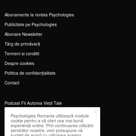
Abonamente la revista Psychologies
Publicitate pe Psychologies
Abonare Newsletter
Tărg de primăvară
Termeni si conditii
Despre cookies
Politica de confidențialitate
Contact
Podcast Fii Autorea Vieții Tale
Evenimente Fii Autoarea Vieții Tale!
Psychologies Romania utilizează module
cookie pentru a vă oferi cea mai bună
SportEdu
experiență online. Prin continuarea utilizării
serviciilor noastre, vom presupune că
Antrenament Mental pentru Sportivi
sunteți de acord cu utilizarea acestor