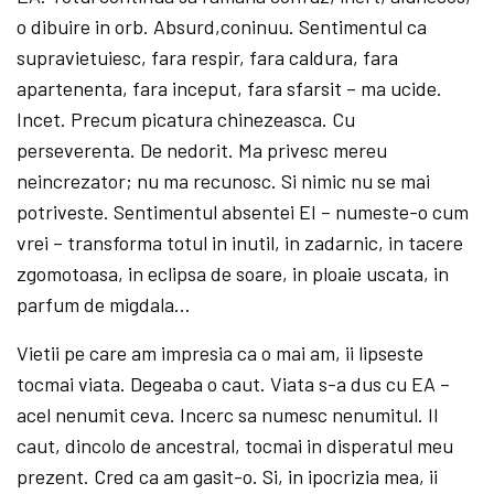
o dibuire in orb. Absurd,coninuu. Sentimentul ca
supravietuiesc, fara respir, fara caldura, fara
apartenenta, fara inceput, fara sfarsit – ma ucide.
Incet. Precum picatura chinezeasca. Cu
perseverenta. De nedorit. Ma privesc mereu
neincrezator; nu ma recunosc. Si nimic nu se mai
potriveste. Sentimentul absentei EI – numeste-o cum
vrei – transforma totul in inutil, in zadarnic, in tacere
zgomotoasa, in eclipsa de soare, in ploaie uscata, in
parfum de migdala…
Vietii pe care am impresia ca o mai am, ii lipseste
tocmai viata. Degeaba o caut. Viata s-a dus cu EA –
acel nenumit ceva. Incerc sa numesc nenumitul. Il
caut, dincolo de ancestral, tocmai in disperatul meu
prezent. Cred ca am gasit-o. Si, in ipocrizia mea, ii