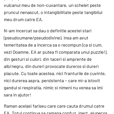
vulcanul meu de non-cuvantare, un schelet peste
pruncul nenascut, o intangibilitate peste tangibilul
meu drum catre EA.
N-am incercat sa dau o definitie acestei stari
(pseudoumane/pseudodivine), insa am avut
temeritatea de a incerca sa o recompun (ca si cum,
vezi Doamne, EA ar putea fi comparata unui puzzle!),
din gesturi si culori, din taceri si amprente de
alb/negru, din dureri provocate dureros si dureri
placute. Cu toate acestea, nici franturile de cuvinte,
nici durerea aspra, persistenta – care mi-a istovit
gandul si respiratia, nimic si nimeni nu venea sa imi
sara in ajutor!
Raman acelasi fariseu care care cauta drumul catre
EA. Totul continua sa ramana confuz, inert, alunecos,