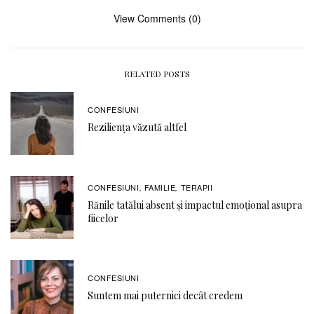
View Comments (0)
RELATED POSTS
CONFESIUNI
Reziliența văzută altfel
CONFESIUNI
FAMILIE
TERAPII
,
,
Rănile tatălui absent și impactul emoțional asupra
fiicelor
CONFESIUNI
Suntem mai puternici decât credem