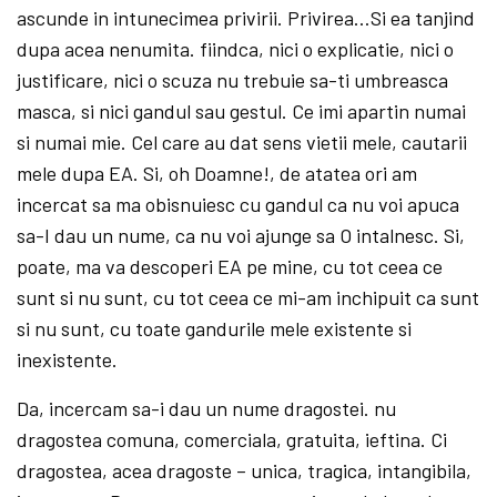
ascunde in intunecimea privirii. Privirea…Si ea tanjind
dupa acea nenumita. fiindca, nici o explicatie, nici o
justificare, nici o scuza nu trebuie sa-ti umbreasca
masca, si nici gandul sau gestul. Ce imi apartin numai
si numai mie. Cel care au dat sens vietii mele, cautarii
mele dupa EA. Si, oh Doamne!, de atatea ori am
incercat sa ma obisnuiesc cu gandul ca nu voi apuca
sa-I dau un nume, ca nu voi ajunge sa O intalnesc. Si,
poate, ma va descoperi EA pe mine, cu tot ceea ce
sunt si nu sunt, cu tot ceea ce mi-am inchipuit ca sunt
si nu sunt, cu toate gandurile mele existente si
inexistente.
Da, incercam sa-i dau un nume dragostei. nu
dragostea comuna, comerciala, gratuita, ieftina. Ci
dragostea, acea dragoste – unica, tragica, intangibila,