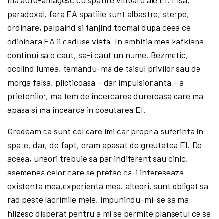
ma auto-amagesc cu spatiile viitoare ale EI. Insa,
paradoxal, fara EA spatiile sunt albastre, sterpe,
ordinare, palpaind si tanjind tocmai dupa ceea ce
odinioara EA ii daduse viata. In ambitia mea kafkiana
continui sa o caut, sa-i caut un nume. Bezmetic,
ocolind lumea, temandu-ma de taisul privilor sau de
morga falsa, plicticoasa – dar impulsionanta – a
prietenilor, ma tem de incercarea dureroasa care ma
apasa si ma incearca in coautarea EI.
Credeam ca sunt cel care imi car propria suferinta in
spate, dar, de fapt, eram apasat de greutatea EI. De
aceea, uneori trebuie sa par indiferent sau cinic,
asemenea celor care se prefac ca-i intereseaza
existenta mea,experienta mea. alteori, sunt obligat sa
rad peste lacrimile mele, impunindu-mi-se sa ma
hlizesc disperat pentru a mi se permite plansetul ce se