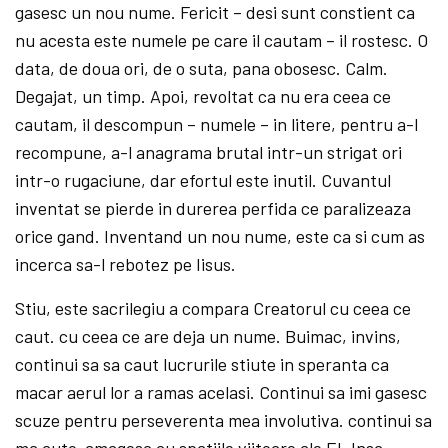
gasesc un nou nume. Fericit – desi sunt constient ca
nu acesta este numele pe care il cautam – il rostesc. O
data, de doua ori, de o suta, pana obosesc. Calm.
Degajat, un timp. Apoi, revoltat ca nu era ceea ce
cautam, il descompun – numele – in litere, pentru a-l
recompune, a-l anagrama brutal intr-un strigat ori
intr-o rugaciune, dar efortul este inutil. Cuvantul
inventat se pierde in durerea perfida ce paralizeaza
orice gand. Inventand un nou nume, este ca si cum as
incerca sa-l rebotez pe Iisus.
Stiu, este sacrilegiu a compara Creatorul cu ceea ce
caut. cu ceea ce are deja un nume. Buimac, invins,
continui sa sa caut lucrurile stiute in speranta ca
macar aerul lor a ramas acelasi. Continui sa imi gasesc
scuze pentru perseverenta mea involutiva. continui sa