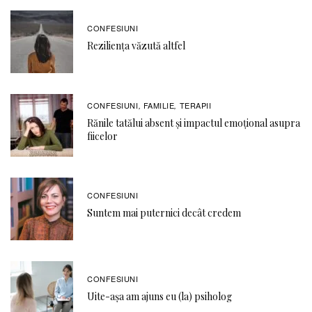
CONFESIUNI
Reziliența văzută altfel
CONFESIUNI
FAMILIE
TERAPII
,
,
Rănile tatălui absent și impactul emoțional asupra
fiicelor
CONFESIUNI
Suntem mai puternici decât credem
CONFESIUNI
Uite-așa am ajuns eu (la) psiholog