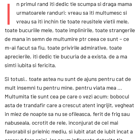
I
n primul rand iti dedic tie scumpa si draga mama
urmatoarele randuri: vreau sa iti multumesc si
vreau sa iti inchin tie toate reusitele vietii mele,
toate bucuriile mele, toate implinirile, toate strangerile
de mana in semn de multumire ptr ceea ce sunt – ce
m-ai facut sa fiu, toate privirile admirative, toate
aprecierile, iti dedic tie bucuria de a exista, de a ma
simti iubita si fericita.
Si totusi.. toate astea nu sunt de ajuns pentru cat de
mult insemni tu pentru mine, pentru viata mea …
Multumita tie sunt cea pe care o vezi acum: bobocul
asta de trandafir care a crescut atent ingrijit, vegheat
in miez de noapte sa nu se ofileasca, ferit de frig sau
nabuseala, ocrotit de rele, inconjurat de cel mai
favorabil si prielnic mediu, si iubit atat de iubit incat a