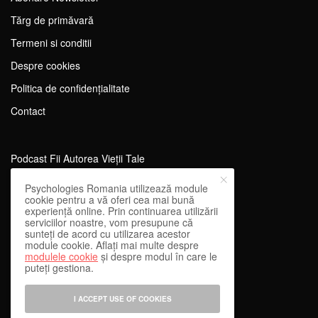
Tărg de primăvară
Termeni si conditii
Despre cookies
Politica de confidențialitate
Contact
Podcast Fii Autorea Vieții Tale
Evenimente Fii Autoarea Vieții Tale!
Psychologies Romania utilizează module
cookie pentru a vă oferi cea mai bună
SportEdu
experiență online. Prin continuarea utilizării
serviciilor noastre, vom presupune că
Antrenament Mental pentru Sportivi
sunteți de acord cu utilizarea acestor
module cookie. Aflați mai multe despre
Learning Network
modulele cookie
și despre modul în care le
puteți gestiona.
WEnough
Reward & Engage
I ACCEPT USE OF COOKIES