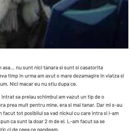
asa… nu sunt nici tanara si sunt si casatorita
va timp in urma am avut o mare dezamagire in viatza si
cum. Nici macar eu nu stiu dupa ce.
 intrat sa preiau schimbul am vazut un tip de o
ra prea mult pentru mine, era si mai tanar. Dar mi s-au
 facut tot posibilul sa vad nickul cu care intra si l-am
 spun ca sunt la doar 2 m de el. L-am facut sa se
zic ci de ceea ce gandeam.