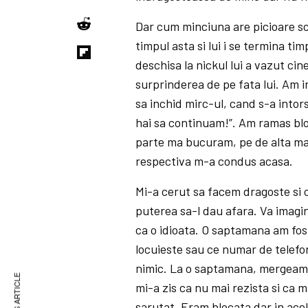
Dar cum minciuna are picioare scu
timpul asta si lui i se termina ti
deschisa la nickul lui a vazut c
surprinderea de pe fata lui. Am i
sa inchid mirc-ul, cand s-a intors
hai sa continuam!”. Am ramas bloc
parte ma bucuram, pe de alta ma 
respectiva m-a condus acasa.
Mi-a cerut sa facem dragoste si 
puterea sa-l dau afara. Va imag
ca o idioata. O saptamana am fos
locuieste sau ce numar de telefon
nimic. La o saptamana, mergeam s
mi-a zis ca nu mai rezista si ca m
sarutat. Eram blocata dar in acel