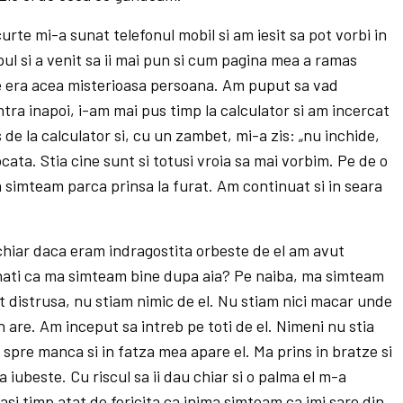
rte mi-a sunat telefonul mobil si am iesit sa pot vorbi in
mpul si a venit sa ii mai pun si cum pagina mea a ramas
ine era acea misterioasa persoana. Am puput sa vad
ntra inapoi, i-am mai pus timp la calculator si am incercat
 de la calculator si, cu un zambet, mi-a zis: „nu inchide,
ata. Stia cine sunt si totusi vroia sa mai vorbim. Pe de o
simteam parca prinsa la furat. Am continuat si in seara
chiar daca eram indragostita orbeste de el am avut
inati ca ma simteam bine dupa aia? Pe naiba, ma simteam
t distrusa, nu stiam nimic de el. Nu stiam nici macar unde
 are. Am inceput sa intreb pe toti de el. Nimeni nu stia
pre manca si in fatza mea apare el. Ma prins in bratze si
a iubeste. Cu riscul sa ii dau chiar si o palma el m-a
asi timp atat de fericita ca inima simteam ca imi sare din