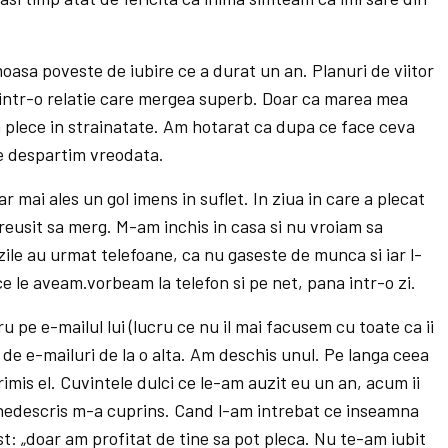
moasa poveste de iubire ce a durat un an. Planuri de viitor
 intr-o relatie care mergea superb. Doar ca marea mea
a plece in strainatate. Am hotarat ca dupa ce face ceva
ne despartim vreodata.
r mai ales un gol imens in suflet. In ziua in care a plecat
reusit sa merg. M-am inchis in casa si nu vroiam sa
ile au urmat telefoane, ca nu gaseste de munca si iar l-
e le aveam.vorbeam la telefon si pe net, pana intr-o zi.
 pe e-mailul lui (lucru ce nu il mai facusem cu toate ca ii
de e-mailuri de la o alta. Am deschis unul. Pe langa ceea
 trimis el. Cuvintele dulci ce le-am auzit eu un an, acum ii
 nedescris m-a cuprins. Cand l-am intrebat ce inseamna
st: „doar am profitat de tine sa pot pleca. Nu te-am iubit