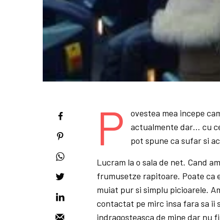
P
ovestea mea incepe cam 
actualmente dar… cu ce
pot spune ca sufar si a
Lucram la o sala de net. Cand am
frumusetze rapitoare. Poate ca e
muiat pur si simplu picioarele. Am
contactat pe mirc insa fara sa ii
indragosteasca de mine dar nu fi