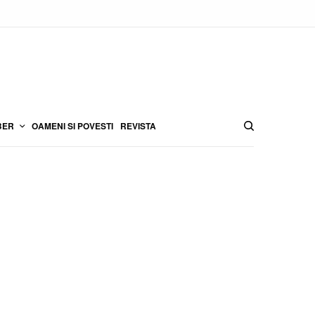
BER
OAMENI SI POVESTI
REVISTA