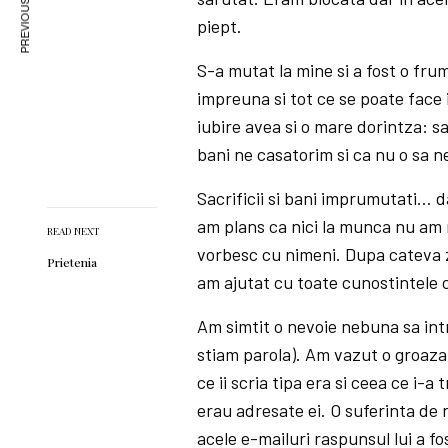
PREVIOUS ARTICLE
piept.
S-a mutat la mine si a fost o fru
impreuna si tot ce se poate face
iubire avea si o mare dorintza: s
bani ne casatorim si ca nu o sa 
Sacrificii si bani imprumutati… da
am plans ca nici la munca nu am 
READ NEXT
vorbesc cu nimeni. Dupa cateva z
Prietenia
am ajutat cu toate cunostintele c
Am simtit o nevoie nebuna sa intru
stiam parola). Am vazut o groaza 
ce ii scria tipa era si ceea ce i-a
erau adresate ei. O suferinta de
acele e-mailuri raspunsul lui a fo