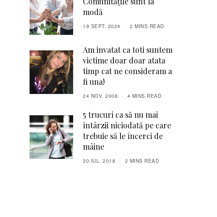
Comunitățile sunt la
modă
19 SEPT. 2024
2 MINS READ
Am invatat ca toti suntem
victime doar doar atata
timp cat ne consideram a
fi una!
24 NOV. 2008
4 MINS READ
5 trucuri ca să nu mai
întârzii niciodată pe care
trebuie să le încerci de
mâine
30 IUL. 2018
2 MINS READ