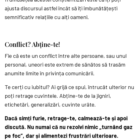
ajusta discursul astfel încât să îți îmbunătățești
semnificativ relațiile cu alți oameni.
Conflict? Abține-te!
Fie că este un conflict între alte persoane, sau unul
personal, uneori este extrem de sănătos să trasăm
anumite limite în privința comunicării.
Te cerți cu iubitul? Ai grijă ce spui, întrucât ulterior nu
poți retrage cuvintele. Abține-te de la jigniri,
etichetări, generalizări, cuvinte urâte.
Dacă simți furie, retrage-te, calmează-te și apoi
discută. Nu numai că nu rezolvi nimic „turnând gaz
pe foc”, dar și alimentezi frustrări ulterioare.