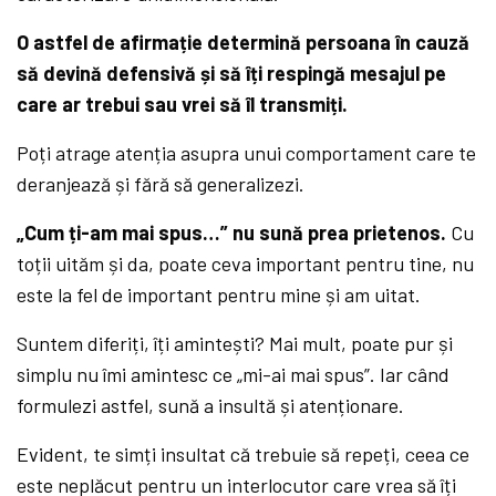
O astfel de afirmație determină persoana în cauză
să devină defensivă și să îți respingă mesajul pe
care ar trebui sau vrei să îl transmiți.
Poți atrage atenția asupra unui comportament care te
deranjează și fără să generalizezi.
„Cum ți-am mai spus…” nu sună prea prietenos.
Cu
toții uităm și da, poate ceva important pentru tine, nu
este la fel de important pentru mine și am uitat.
Suntem diferiți, îți amintești? Mai mult, poate pur și
simplu nu îmi amintesc ce „mi-ai mai spus”. Iar când
formulezi astfel, sună a insultă și atenționare.
Evident, te simți insultat că trebuie să repeți, ceea ce
este neplăcut pentru un interlocutor care vrea să îți