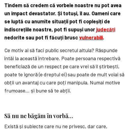
Tindem să credem că vorbele noastre nu pot avea
un impact devastator. Și totuși, îl au. Oameni care
se luptă cu anumite situații pot fi copleșiți de
indiscrețiile noastre, pot fi supuși unor
judecăți
nedorite sau pot fi făcuți brusc
vulnerabili
.
Ce motiv ai să faci public secretul altuia? Răspunde
întâi la această întrebare. Poate persoana respectivă
beneficiază de un respect pe care vrei să îl știrbești,
poate te ignoră (e dreptul ei) sau poate de mult voiai să
obții un avantaj cu care poți manipula. Numai motive
frumoase… și bune să te abții.
Să nu ne băgăm în vorbă…
Există și subiecte care nu ne privesc, dar care,