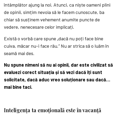
întâmplător ajung la noi. Atunci, ca niște oameni plini
de opinii, simțim nevoia să le facem cunoscute, ba
chiar să susținem vehement anumite puncte de
vedere, nenecesare celor implicați.
Există o vorbă care spune „dacă nu poți face bine
cuiva, măcar nu-i face rău.” Nu ar strica să o luăm în
seamă mai des.
Nu spune nimeni să nu ai opinii, dar este civilizat să
evaluezi corect situația și să vezi dacă îți sunt
solicitate, dacă aduc vreo soluționare sau dacă…
mai bine taci.
Inteligența ta emoțională este în vacanță