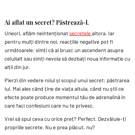
Ai aflat un secret? Păstrează-l.
Uneori, aflăm neintenționat
secretele
altora. Iar
pentru mulți dintre noi, reacțiile negative pot fi
următoarele: simți că ai brusc un ascendent asupra
celuilalt sau simți nevoia să dezbați noua informație cu
alții din jur.
Pierzi din vedere rolul și scopul unui secret: păstrarea
lui. Mai ales când ține de viața altuia, când nu știi ce
efecte poate produce momentul tău de adrenalină în
care faci confesiuni care nu te privesc.
Vrei să spui ceva cu orice preț? Perfect. Dezvăluie-ți
propriile secrete. Nu e prea plăcut, nu?