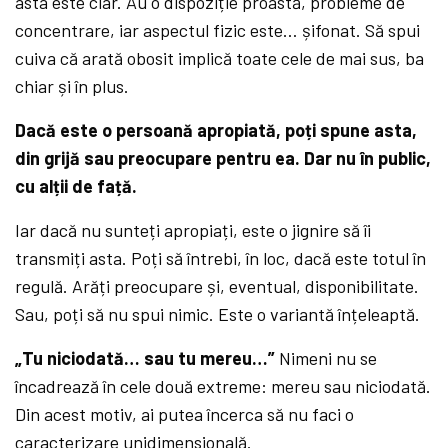
asta este clar. Au o dispoziție proastă, probleme de
concentrare, iar aspectul fizic este… șifonat. Să spui
cuiva că arată obosit implică toate cele de mai sus, ba
chiar și în plus.
Dacă este o persoană apropiată, poți spune asta,
din grijă sau preocupare pentru ea. Dar nu în public,
cu alții de față.
Iar dacă nu sunteți apropiați, este o jignire să îi
transmiți asta. Poți să întrebi, în loc, dacă este totul în
regulă. Arăți preocupare și, eventual, disponibilitate.
Sau, poți să nu spui nimic. Este o variantă înțeleaptă.
„Tu niciodată… sau tu mereu…”
Nimeni nu se
încadrează în cele două extreme: mereu sau niciodată.
Din acest motiv, ai putea încerca să nu faci o
caracterizare unidimensională.