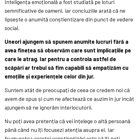
Inteligența emoțională a fost studiată pe loturi
semnificative de oameni, iar concluziile arată că ne
lipsește o anumită conștientizare din punct de vedere
social.
Uneori ajungem să spunem anumite lucruri fără a
avea finețea să observăm care sunt implicațiile pe
care le atrag. Iar pentru a controla astfel de
scăpări ar trebui să fim capabili să empatizăm cu
emoțiile și experiențele celor din jur.
Suntem atât de preocupați de ceea ce credem noi că
avem de spus și cum ne afectează ce auzim în jur încât
ajungem să ne ignorăm interlocutorii.
Nu poți avea pretenția că vei înțelege o altă persoană
până când nu îți focusezi atenția asupra ei. Iar
frumusețea acestei conștientizări este că îți poți