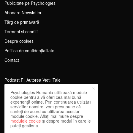
Publicitate pe Psychologies
Abonare Newsletter
Tărg de primăvară
Termeni si conditii
Despre cookies
Politica de confidențialitate
Contact
Podcast Fii Autorea Vieții Tale
Evenimente Fii Autoarea Vieții Tale!
Psychologies Romania utilizează module
cookie pentru a vă oferi cea mai bună
SportEdu
experiență online. Prin continuarea utilizării
serviciilor noastre, vom presupune că
Antrenament Mental pentru Sportivi
sunteți de acord cu utilizarea acestor
module cookie. Aflați mai multe despre
Learning Network
modulele cookie
și despre modul în care le
puteți gestiona.
WEnough