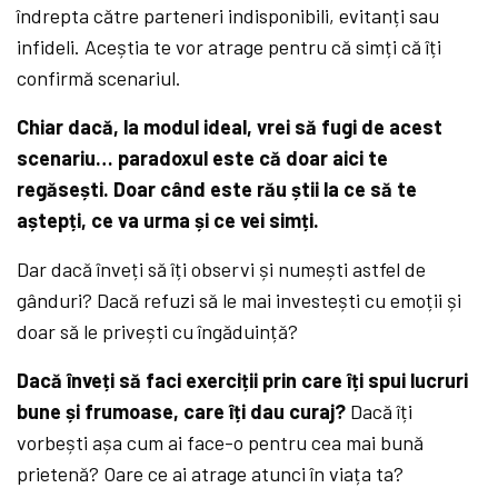
îndrepta către parteneri indisponibili, evitanți sau
infideli. Aceștia te vor atrage pentru că simți că îți
confirmă scenariul.
Chiar dacă, la modul ideal, vrei să fugi de acest
scenariu… paradoxul este că doar aici te
regăsești. Doar când este rău știi la ce să te
aștepți, ce va urma și ce vei simți.
Dar dacă înveți să îți observi și numești astfel de
gânduri? Dacă refuzi să le mai investești cu emoții și
doar să le privești cu îngăduință?
Dacă înveți să faci exerciții prin care îți spui lucruri
bune și frumoase, care îți dau curaj?
Dacă îți
vorbești așa cum ai face-o pentru cea mai bună
prietenă? Oare ce ai atrage atunci în viața ta?