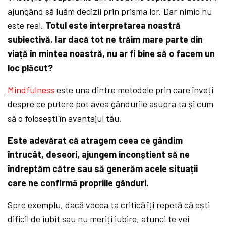
ajungând să luăm decizii prin prisma lor. Dar nimic nu
este real.
Totul este interpretarea noastră
subiectivă. Iar dacă tot ne trăim mare parte din
viață în mintea noastră, nu ar fi bine să o facem un
loc plăcut?
Mindfulness
este una dintre metodele prin care înveți
despre ce putere pot avea gândurile asupra ta și cum
să o folosești în avantajul tău.
Este adevărat că atragem ceea ce gândim
întrucât, deseori, ajungem inconștient să ne
îndreptăm către sau să generăm acele situații
care ne confirmă propriile gânduri.
Spre exemplu, dacă vocea ta critică îți repetă că ești
dificil de iubit sau nu meriți iubire, atunci te vei