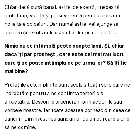
Chiar dacă sună banal, astfel de exerciții necesită
mult timp, voință și perseverență pentru a deveni
noile tale obiceiuri. Dar numai astfel vei ajunge să
observi și rezultatele schimbărilor pe care le faci.
Nimic nu se întâmplă peste noapte însă. Și, chiar
dacă îți par prostești, care este cel mai rău lucru
care ți se poate întâmpla de pe urma lor? Să îți fie
mai bine?
Profețiile autoîmplinite sunt acele situații spre care ne
îndreptăm pentru a ne confirma temerile și
anxietățile. Deseori le si generăm prin acțiunile sau
vorbele noastre. Iar toate acestea pornesc din ceea ce
gândim. Din investirea gândurilor cu emoții care ajung
să ne domine.