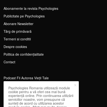
Abonamente la revista Psychologies
Publicitate pe Psychologies
Abonare Newsletter
Tărg de primăvară
Termeni si conditii
Despre cookies
Politica de confidențialitate
Contact
Podcast Fii Autorea Vieții Tale
Evenimente Fii Autoarea Vieții Tale!
Psychologies Romania utilizează module
cookie pentru a vă oferi cea mai bună
SportEdu
experiență online. Prin continuarea utilizării
serviciilor noastre, vom presupune că
Antrenament Mental pentru Sportivi
sunteți de acord cu utilizarea acestor