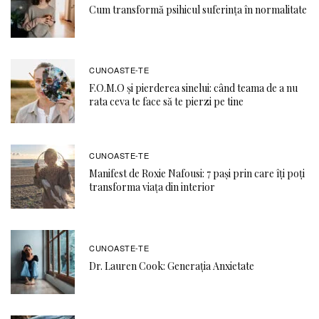
Cum transformă psihicul suferința în normalitate
CUNOASTE-TE
F.O.M.O şi pierderea sinelui: când teama de a nu
rata ceva te face să te pierzi pe tine
CUNOASTE-TE
Manifest de Roxie Nafousi: 7 pași prin care îți poți
transforma viața din interior
CUNOASTE-TE
Dr. Lauren Cook: Generația Anxietate