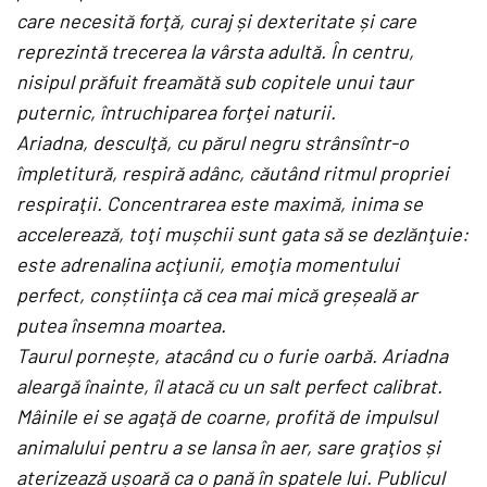
care necesită forţă, curaj și dexteritate și care
reprezintă trecerea la vârsta adultă. În centru,
nisipul prăfuit freamătă sub copitele unui taur
puternic, întruchiparea forţei naturii.
Ariadna, desculţă, cu părul negru strânsîntr-o
împletitură, respiră adânc, căutând ritmul propriei
respiraţii. Concentrarea este maximă, inima se
accelerează, toţi mușchii sunt gata să se dezlănţuie:
este adrenalina acţiunii, emoţia momentului
perfect, conștiinţa că cea mai mică greșeală ar
putea însemna moartea.
Taurul pornește, atacând cu o furie oarbă. Ariadna
aleargă înainte, îl atacă cu un salt perfect calibrat.
Mâinile ei se agaţă de coarne, profită de impulsul
animalului pentru a se lansa în aer, sare graţios și
aterizează ușoară ca o pană în spatele lui. Publicul