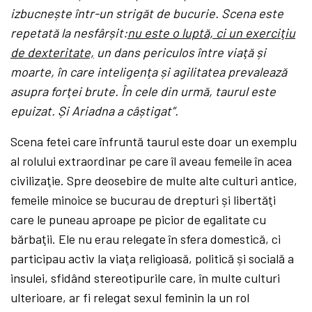
izbucnește într-un strigăt de bucurie. Scena este
repetată la nesfârșit:
nu este o luptă, ci un exerciţiu
de dexteritate,
un dans periculos între viaţă și
moarte, în care inteligenţa și agilitatea prevalează
asupra forţei brute. În cele din urmă, taurul este
epuizat. Și Ariadna a câștigat”.
Scena fetei care înfruntă taurul este doar un exemplu
al rolului extraordinar pe care îl aveau femeile în acea
civilizaţie. Spre deosebire de multe alte culturi antice,
femeile minoice se bucurau de drepturi și libertăţi
care le puneau aproape pe picior de egalitate cu
bărbaţii. Ele nu erau relegate în sfera domestică, ci
participau activ la viaţa religioasă, politică și socială a
insulei, sfidând stereotipurile care, în multe culturi
ulterioare, ar fi relegat sexul feminin la un rol