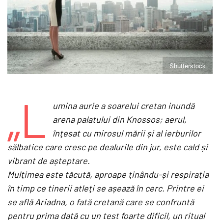
Shutterstock
„L
umina aurie a soarelui cretan inundă
arena palatului din Knossos; aerul,
înţesat cu mirosul mării și al ierburilor
sălbatice care cresc pe dealurile din jur, este cald și
vibrant de așteptare.
Mulţimea este tăcută, aproape ţinându-și respiraţia
în timp ce tinerii atleţi se așează în cerc. Printre ei
se află Ariadna, o fată cretană care se confruntă
pentru prima dată cu un test foarte dificil, un ritual