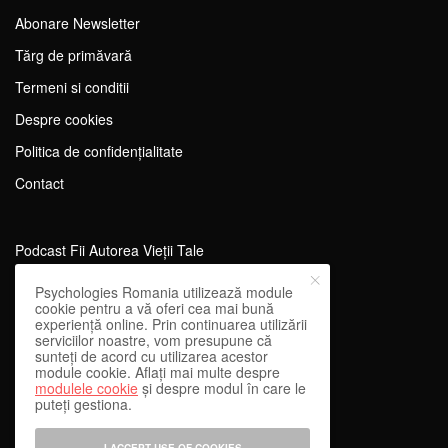
Abonare Newsletter
Tărg de primăvară
Termeni si conditii
Despre cookies
Politica de confidențialitate
Contact
Podcast Fii Autorea Vieții Tale
Evenimente Fii Autoarea Vieții Tale!
Psychologies Romania utilizează module
cookie pentru a vă oferi cea mai bună
SportEdu
experiență online. Prin continuarea utilizării
serviciilor noastre, vom presupune că
Antrenament Mental pentru Sportivi
sunteți de acord cu utilizarea acestor
module cookie. Aflați mai multe despre
Learning Network
modulele cookie
și despre modul în care le
puteți gestiona.
WEnough
Reward & Engage