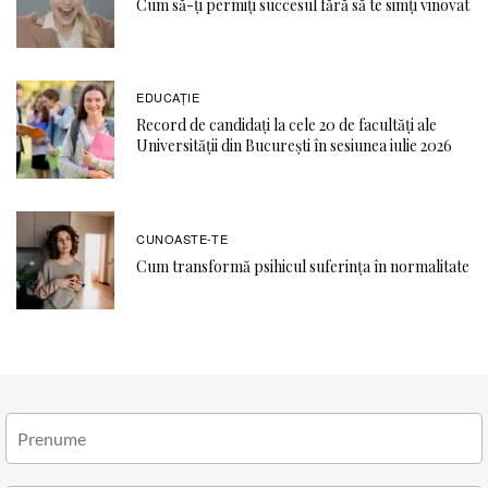
Cum să-ți permiți succesul fără să te simți vinovat
EDUCAŢIE
Record de candidați la cele 20 de facultăți ale
Universității din București în sesiunea iulie 2026
CUNOASTE-TE
Cum transformă psihicul suferința în normalitate