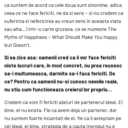
ca suntem de acord ca cele doua sunt sinonime, adica
ceea ce ne face fericiti, ne da si sens – si nu credem ca
suferinta si nefericirea au vreun sens in aceasta viata
sau alta…) intr-o carte grozava, ce se numeste The
Myths of Happiness – What Should Make You Happy
but Doesn’t.
Si ea zice asa: oamenii cred ca ii vor face fericiti
niste lucruri care, in mod concret, nu prea reusesc
sa-i multumeasca, darmite sa-i faca fericiti. De
ce? Pentru ca oamenii nu-si cunosc nevoile reale,
nu stiu cum functioneaza creierul lor propriu…
Credem ca vom fi fericiti alaturi de partenerul ideal. Ei
bine, el nu exista. Fie ca avem deja un partener, dar
nu suntem foarte incantati de el, fie ca il asteptam pe
cel ideal, ei bine, strategia de a cauta Inorogul nu e