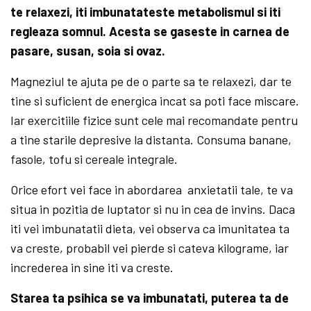
te relaxezi, iti imbunatateste metabolismul si iti
regleaza somnul. Acesta se gaseste in carnea de
pasare, susan, soia si ovaz.
Magneziul te ajuta pe de o parte sa te relaxezi, dar te
tine si suficient de energica incat sa poti face miscare.
Iar exercitiile fizice sunt cele mai recomandate pentru
a tine starile depresive la distanta. Consuma banane,
fasole, tofu si cereale integrale.
Orice efort vei face in abordarea anxietatii tale, te va
situa in pozitia de luptator si nu in cea de invins. Daca
iti vei imbunatatii dieta, vei observa ca imunitatea ta
va creste, probabil vei pierde si cateva kilograme, iar
increderea in sine iti va creste.
Starea ta psihica se va imbunatati, puterea ta de