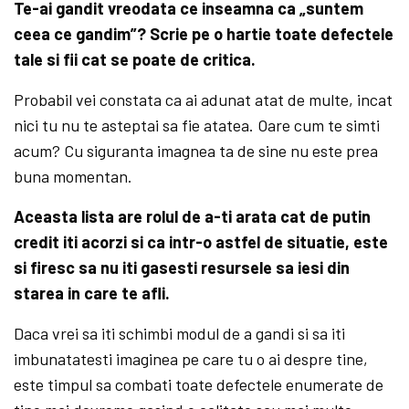
Te-ai gandit vreodata ce inseamna ca „suntem
ceea ce gandim”? Scrie pe o hartie toate defectele
tale si fii cat se poate de critica.
Probabil vei constata ca ai adunat atat de multe, incat
nici tu nu te asteptai sa fie atatea. Oare cum te simti
acum? Cu siguranta imagnea ta de sine nu este prea
buna momentan.
Aceasta lista are rolul de a-ti arata cat de putin
credit iti acorzi si ca intr-o astfel de situatie, este
si firesc sa nu iti gasesti resursele sa iesi din
starea in care te afli.
Daca vrei sa iti schimbi modul de a gandi si sa iti
imbunatatesti imaginea pe care tu o ai despre tine,
este timpul sa combati toate defectele enumerate de