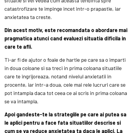
situatie si vei vedea cum aceasta tendinta spre
catastrofizare te impinge incet intr-o prapastie, iar
anxietatea ta creste.
Din acest motiv, este recomandata o abordare mai
pragmatica atunci cand evaluezi situatia dificila in
care te afli.
Ti-ar fi de ajutor o foaie de hartie pe care sa o imparti
in doua coloane si sa treci in prima coloana situatiile
care te ingrijoreaza, notand nivelul anxietatii in
procente, iar intr-a doua, cele mai rele lucruri care se
pot intampla daca tot ceea ce ai scris in prima coloana
se va intampla.
Apoi gandeste-te la strategiile pe care ai putea sa
le aplici pentru a face fata situatiilor descrise si
cum se va reduce anxietatea ta daca le aplici. La