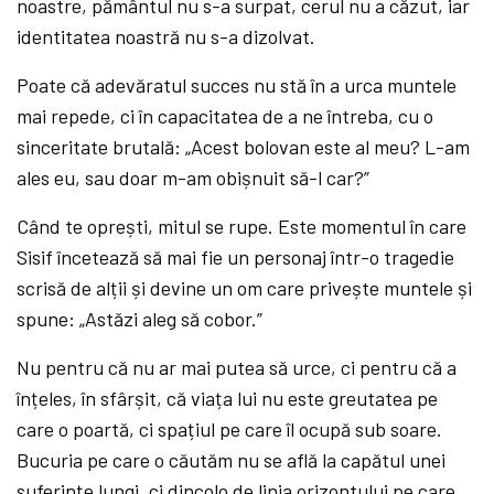
noastre, pământul nu s-a surpat, cerul nu a căzut, iar
identitatea noastră nu s-a dizolvat.
Poate că adevăratul succes nu stă în a urca muntele
mai repede, ci în capacitatea de a ne întreba, cu o
sinceritate brutală: „Acest bolovan este al meu? L-am
ales eu, sau doar m-am obișnuit să-l car?”
Când te oprești, mitul se rupe. Este momentul în care
Sisif încetează să mai fie un personaj într-o tragedie
scrisă de alții și devine un om care privește muntele și
spune: „Astăzi aleg să cobor.”
Nu pentru că nu ar mai putea să urce, ci pentru că a
înțeles, în sfârșit, că viața lui nu este greutatea pe
care o poartă, ci spațiul pe care îl ocupă sub soare.
Bucuria pe care o căutăm nu se află la capătul unei
suferințe lungi, ci dincolo de linia orizontului pe care