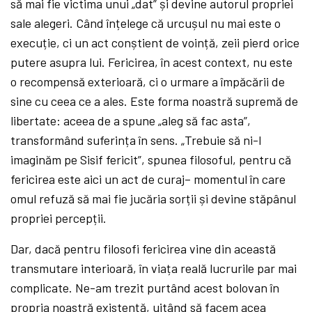
să mai fie victima unui „dat” și devine autorul propriei
sale alegeri. Când înțelege că urcușul nu mai este o
execuție, ci un act conștient de voință, zeii pierd orice
putere asupra lui. Fericirea, în acest context, nu este
o recompensă exterioară, ci o urmare a împăcării de
sine cu ceea ce a ales. Este forma noastră supremă de
libertate: aceea de a spune „aleg să fac asta”,
transformând suferința în sens. „Trebuie să ni-l
imaginăm pe Sisif fericit”, spunea filosoful, pentru că
fericirea este aici un act de curaj– momentul în care
omul refuză să mai fie jucăria sorții și devine stăpânul
propriei percepții.
Dar, dacă pentru filosofi fericirea vine din această
transmutare interioară, în viața reală lucrurile par mai
complicate. Ne-am trezit purtând acest bolovan în
propria noastră existență, uitând să facem acea