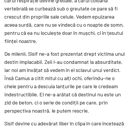
cărui respirație devine greoaie, a cărui coloană
vertebrală se curbează sub o greutate ce pare să fi
crescut din propriile sale celule. Vedem epuizarea
aceea surdă, care nu se vindecă cu o noapte de somn,
pentru că ea nu locuiește doar în mușchi, ci în țesutul
ființei noastre.
De milenii, Sisif ne-a fost prezentat drept victima unui
destin implacabil. Zeii l-au condamnat la absurditate,
iar noi am învățat să vedem în el sclavul unui verdict.
Însă Camus a citit mitul cu alți ochi, oferindu-ne o
cheie pentru a descuia lanțurile pe care le credeam
indestructibile. El ne-a arătat că destinul nu este un
zid de beton, ci o serie de condiții pe care, prin
perspectiva noastră, le putem rescrie.
Sisif devine cu adevărat liber în clipa în care încetează