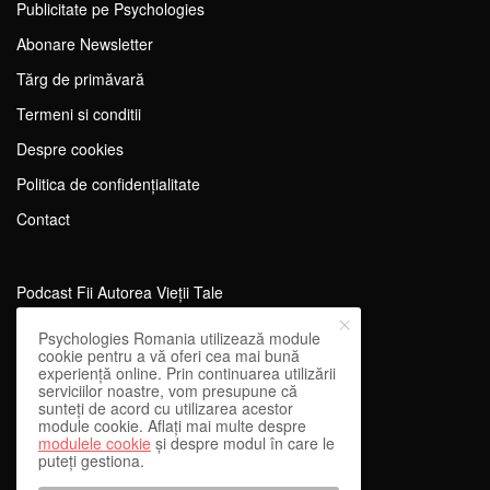
Publicitate pe Psychologies
Abonare Newsletter
Tărg de primăvară
Termeni si conditii
Despre cookies
Politica de confidențialitate
Contact
Podcast Fii Autorea Vieții Tale
Evenimente Fii Autoarea Vieții Tale!
Psychologies Romania utilizează module
cookie pentru a vă oferi cea mai bună
SportEdu
experiență online. Prin continuarea utilizării
serviciilor noastre, vom presupune că
Antrenament Mental pentru Sportivi
sunteți de acord cu utilizarea acestor
module cookie. Aflați mai multe despre
Learning Network
modulele cookie
și despre modul în care le
puteți gestiona.
WEnough