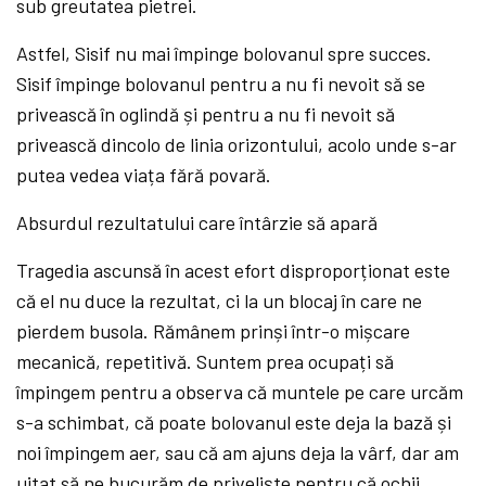
sub greutatea pietrei.
Astfel, Sisif nu mai împinge bolovanul spre succes.
Sisif împinge bolovanul pentru a nu fi nevoit să se
privească în oglindă și pentru a nu fi nevoit să
privească dincolo de linia orizontului, acolo unde s-ar
putea vedea viața fără povară.
Absurdul rezultatului care întârzie să apară
Tragedia ascunsă în acest efort disproporționat este
că el nu duce la rezultat, ci la un blocaj în care ne
pierdem busola. Rămânem prinși într-o mișcare
mecanică, repetitivă. Suntem prea ocupați să
împingem pentru a observa că muntele pe care urcăm
s-a schimbat, că poate bolovanul este deja la bază și
noi împingem aer, sau că am ajuns deja la vârf, dar am
uitat să ne bucurăm de priveliște pentru că ochii