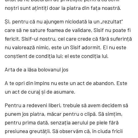
noștri sunt ațintiți doar la piatra din fața noastră.
Și, pentru că nu ajungem niciodată la un „rezultat”
care să ne sature foamea de validare, Sisif nu poate fi
fericit. Sisif-ul nostru, cel care crede că fără suferință
nu valorează nimic, este un Sisif adormit. El nu este
conștient de condiția lui; el este condiția lui.
Arta de a lăsa bolovanul jos
A te opri din împins nu este un act de abandon. Este
un act de curaj și de asumare.
Pentru a redeveni liberi, trebuie să avem decidem să
punem jos piatra, măcar pentru o clipă. Să simțim,
pentru prima dată, senzația aerului pe piele fără
presiunea greutății. Să observăm că, în ciuda fricii