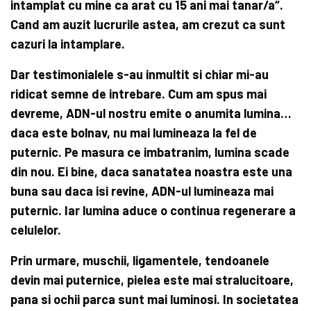
intamplat cu mine ca arat cu 15 ani mai tanar/a“.
Cand am auzit lucrurile astea, am crezut ca sunt
cazuri la intamplare.
Dar testimonialele s-au inmultit si chiar mi-au
ridicat semne de intrebare.
Cum am spus mai
devreme, ADN-ul nostru emite o anumita lumina…
daca este bolnav, nu mai lumineaza la fel de
puternic. Pe masura ce imbatranim, lumina scade
din nou. Ei bine, daca sanatatea noastra este una
buna sau daca isi revine, ADN-ul lumineaza mai
puternic. Iar lumina aduce o continua regenerare a
celulelor.
Prin urmare, muschii, ligamentele, tendoanele
devin mai puternice, pielea este mai stralucitoare,
pana si ochii parca sunt mai luminosi. In societatea