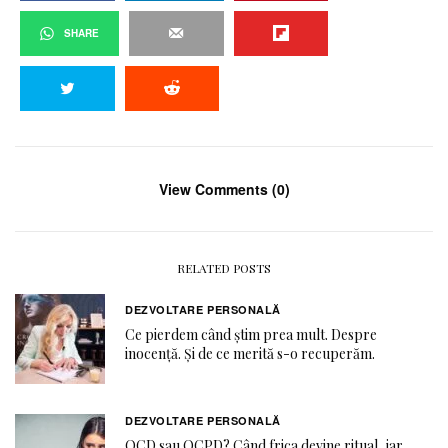
SHARE
View Comments (0)
RELATED POSTS
DEZVOLTARE PERSONALĂ
Ce pierdem când știm prea mult. Despre
inocență. Și de ce merită s-o recuperăm.
DEZVOLTARE PERSONALĂ
OCD sau OCPD? Când frica devine ritual, iar