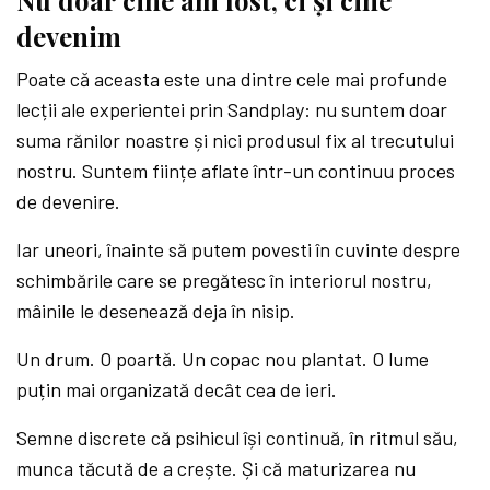
Nu doar cine am fost, ci și cine
devenim
Poate că aceasta este una dintre cele mai profunde
lecții ale experientei prin Sandplay: nu suntem doar
suma rănilor noastre și nici produsul fix al trecutului
nostru. Suntem ființe aflate într-un continuu proces
de devenire.
Iar uneori, înainte să putem povesti în cuvinte despre
schimbările care se pregătesc în interiorul nostru,
mâinile le desenează deja în nisip.
Un drum. O poartă. Un copac nou plantat. O lume
puțin mai organizată decât cea de ieri.
Semne discrete că psihicul își continuă, în ritmul său,
munca tăcută de a crește. Și că maturizarea nu