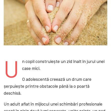
U
n copil construiește un zid înalt în jurul unei
case mici.
O adolescentă creează un drum care
șerpuiește printre obstacole până la o poartă
deschisă.
Un adult aflat în mijlocul unei schimbări profesionale
așază în nisip două lumi separate, unite printr-un pod