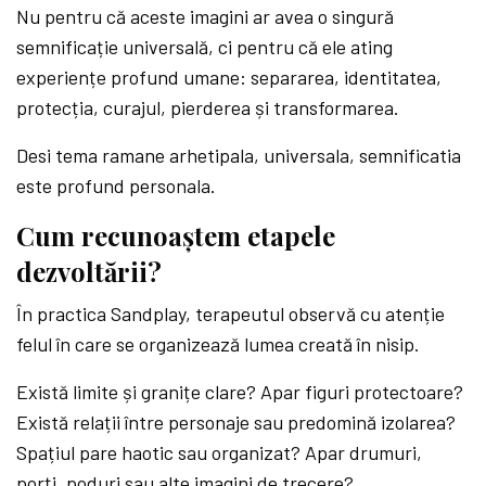
Nu pentru că aceste imagini ar avea o singură
semnificație universală, ci pentru că ele ating
experiențe profund umane: separarea, identitatea,
protecția, curajul, pierderea și transformarea.
Desi tema ramane arhetipala, universala, semnificatia
este profund personala.
Cum recunoaștem etapele
dezvoltării?
În practica Sandplay, terapeutul observă cu atenție
felul în care se organizează lumea creată în nisip.
Există limite și granițe clare? Apar figuri protectoare?
Există relații între personaje sau predomină izolarea?
Spațiul pare haotic sau organizat? Apar drumuri,
porți, poduri sau alte imagini de trecere?