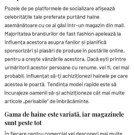
Pozele de pe platformele de socializare afișează
celebritățile tale preferate purtând haine
asemănătoare cu ce ai găsi într-un magazin din mall.
Majoritatea brandurilor de fast fashion apelează la
influența acestora asupra fanilor și planifică
sponsorizări și plasări de produse în postările online,
pentru a crește vânzările acestora. Dacă ești printre
urmăritorii acestor persoane cu renume, vei fi, cel mai
probabil, influențat să-ți achiziționezi hainele pe care
acestea le poartă. Tendința modei rapide este să
încurajeze oamenii să-și achiziționeze cât mai multe
articole „perisabile” de îmbrăcăminte.
Gama de haine este variată, iar magazinele
sunt peste tot
În fiecare centru comercial vei descoperi mai multe