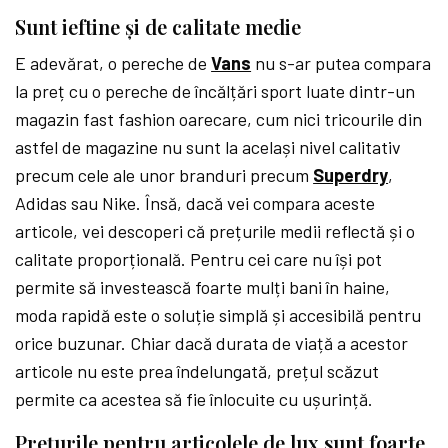
Sunt ieftine și de calitate medie
E adevărat, o pereche de
Vans
nu s-ar putea compara
la preț cu o pereche de încălțări sport luate dintr-un
magazin fast fashion oarecare, cum nici tricourile din
astfel de magazine nu sunt la același nivel calitativ
precum cele ale unor branduri precum
Superdry
,
Adidas sau Nike. Însă, dacă vei compara aceste
articole, vei descoperi că prețurile medii reflectă și o
calitate proporțională. Pentru cei care nu își pot
permite să investească foarte mulți bani în haine,
moda rapidă este o soluție simplă și accesibilă pentru
orice buzunar. Chiar dacă durata de viață a acestor
articole nu este prea îndelungată, prețul scăzut
permite ca acestea să fie înlocuite cu ușurință.
Prețurile pentru articolele de lux sunt foarte