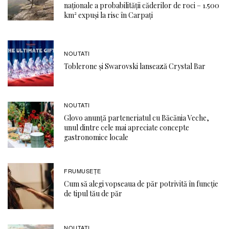
naționale a probabilității căderilor de roci – 1.500
km² expuși la risc în Carpați
NOUTATI
Toblerone și Swarovski lansează Crystal Bar
NOUTATI
Glovo anunță parteneriatul cu Băcănia Veche,
unul dintre cele mai apreciate concepte
gastronomice locale
FRUMUSEȚE
Cum să alegi vopseaua de păr potrivită în funcție
de tipul tău de păr
NOUTATI