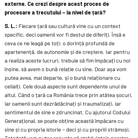
externe. Ce crezi despre acest proces de
procesare a trecutului – la nivel de țară?
S. L.:
Fiecare țară sau cultură vine cu un context
specific, deci oamenii vor fi destul de diferiți. Însă e
ceva ce ne leagă pe toți: o dorință profundă de
apartenență, de autonomie și de creștere. Iar pentru
a realiza aceste lucruri, trebuie să fim împăcați cu noi
înșine, să avem o bună relație cu sine. Doar așa vom
putea avea, mai departe, și o bună relaționare cu
ceilalți. Cele două aspecte sunt dependente unul de
altul. Când o țară ca România trece prin atâtea șocuri,
iar oamenii sunt dezrădăcinați și traumatizați, iar
sentimentul de sine e zdruncinat. Cu ajutorul Codului
Generațional, se poate obține această împăcare cu
sine și cu propria istorie – deci și cu propriii strămoși.
Totodată vom putea renunța să străduințele noastre