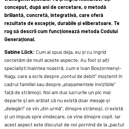
conceput, după ani de cercetare, o metodă
briliantă, concretă, integrativă, care oferă
rezultate de excepție, durabile și eliberatoare. Te
rog să descrii cum funcționează metoda Codului
Generațional.
Sabine Lück:
Cum ai spus deja, eu și cu Ingrid
cercetăm de mult aceste aspecte. Au fost și alți
specialiști înaintea noastră, cum e Ivan Boszormenyi-
Nagy, care a scris despre „contul de debit” moștenit în
cadrul familiei sau despre „atașamentele invizibile”
față de strămoși. Noi am dus lucrurile un pic mai
departe și am arătat că nu există doar mesaje și
„delegări” ce vin „din urmă”, dinspre strămoși, ci există
și un impuls spre vindecare, ce vine dinspre copil. Iar
acest aspect este discutat de noi pornind de la „pactul