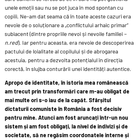
unele emoții sau nu se pot juca în mod spontan cu
copiii. Ne-am dat seama că în toate aceste cazuri era
nevoie de o soluționare a „conflictului arhaic primar”
subiacent (dintre propriile nevoi și nevoile familiei –
n.red
). Iar pentru aceasta, era nevoie de descoperirea
pactului de loialitate al copilului și de abrogarea
acestuia, pentru a dezvolta potențialul în direcția
corectă, în slujba conturării unei identități autentice.
Apropo de identitate, în istoria mea românească
am trecut prin transformări care m-au obligat de
mai multe ori s-o iau de la capăt. Sfârșitul
dictaturii comuniste în România a fost decisiv
pentru mine. Atunci am fost aruncați într-un nou
sistem și am fost obligați, la nivel de indivizi și de
societate, să ne regăsim coordonatele interne și