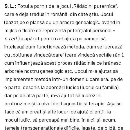
S. L.:
Totul a pornit de la jocul „Rădăcini puternice”,
care e deja tradus în română, din câte știu. Jocul
(bazat pe o planșă cu un arbore genealogic, având în
mijloc o floare ce reprezintă potențialul personal –
n.red.
) a apărut pentru a-i ajuta pe oameni să
înțeleagă cum funcționează metoda, cum se lucrează
cu „poțiunea vindecătoare” (care vindecă vechile răni),
cum influențează acest proces rădăcinile ce hrănesc
arborele nostru genealogic etc. Jocul m-a ajutat să
implementez metoda într-un domeniu care era, pe de
o parte, deschis la abordări ludice (lucrul cu familia),
dar pe de altă parte, m-a ajutat să lucrez în
profunzime și la nivel de diagnostic și terapie. Așa se
face că am creat și alte jocuri ce ajută clienții, la
modul ludic, să perceapă mai bine, în aici-și-acum,
temele transgeneraționale dificile, legate, de pildă, de