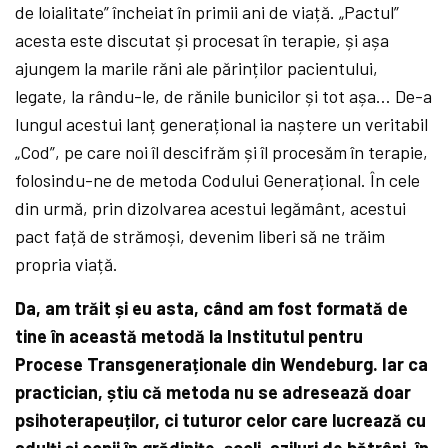
de loialitate” încheiat în primii ani de viață. „Pactul”
acesta este discutat și procesat în terapie, și așa
ajungem la marile răni ale părinților pacientului,
legate, la rându-le, de rănile bunicilor și tot așa… De-a
lungul acestui lanț generațional ia naștere un veritabil
„Cod”, pe care noi îl descifrăm și îl procesăm în terapie,
folosindu-ne de metoda Codului Generațional. În cele
din urmă, prin dizolvarea acestui legământ, acestui
pact față de strămoși, devenim liberi să ne trăim
propria viață.
Da, am trăit și eu asta, când am fost formată de
tine în această metodă la Institutul pentru
Procese Transgeneraționale din Wendeburg. Iar ca
practician, știu că metoda nu se adresează doar
psihoterapeuților, ci tuturor celor care lucrează cu
adulți și copii în grădinițe, școli, aziluri de bătrâni, în