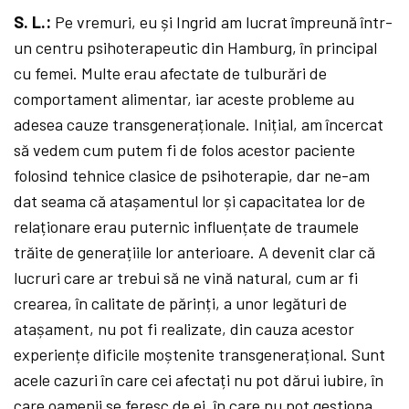
S. L.:
Pe vremuri, eu și Ingrid am lucrat împreună într-
un centru psihoterapeutic din Hamburg, în principal
cu femei. Multe erau afectate de tulburări de
comportament alimentar, iar aceste probleme au
adesea cauze transgeneraționale. Inițial, am încercat
să vedem cum putem fi de folos acestor paciente
folosind tehnice clasice de psihoterapie, dar ne-am
dat seama că atașamentul lor și capacitatea lor de
relaționare erau puternic influențate de traumele
trăite de generațiile lor anterioare. A devenit clar că
lucruri care ar trebui să ne vină natural, cum ar fi
crearea, în calitate de părinți, a unor legături de
atașament, nu pot fi realizate, din cauza acestor
experiențe dificile moștenite transgenerațional. Sunt
acele cazuri în care cei afectați nu pot dărui iubire, în
care oamenii se feresc de ei, în care nu pot gestiona