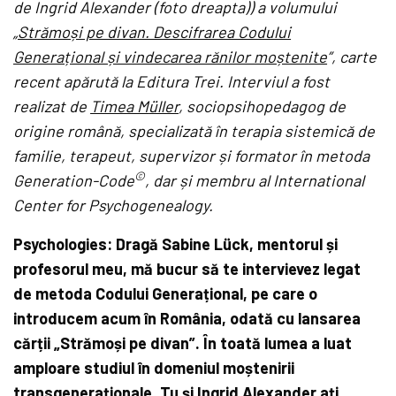
de Ingrid Alexander (foto dreapta)) a volumului
„Strămoși pe divan. Descifrarea Codului
Generațional și vindecarea rănilor moștenite
”, carte
recent apărută la Editura Trei. Interviul a fost
realizat de
Timea M
üller
, sociopsihopedagog de
origine română, specializată în terapia sistemică de
familie, terapeut, supervizor și formator în metoda
©
Generation-Code
, dar și membru al International
Center for Psychogenealogy.
Psychologies: Dragă Sabine Lück, mentorul și
profesorul meu, mă bucur să te intervievez legat
de metoda Codului Generațional, pe care o
introducem acum în România, odată cu lansarea
cărții „Strămoși pe divan”. În toată lumea a luat
amploare studiul în domeniul moștenirii
transgeneraționale. Tu și Ingrid Alexander ați