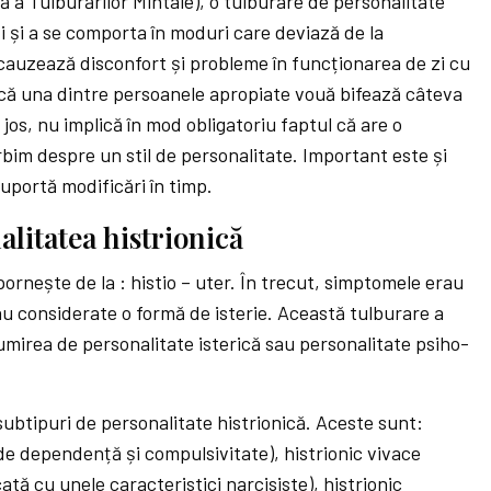
că a Tulburărilor Mintale), o tulburare de personalitate
i și a se comporta în moduri care deviază de la
 cauzează disconfort și probleme în funcționarea de zi cu
dacă una dintre persoanele apropiate vouă bifează câteva
jos, nu implică în mod obligatoriu faptul că are o
rbim despre un stil de personalitate. Important este și
suportă modificări în timp.
litatea histrionică
pornește de la : histio – uter. În trecut, simptomele erau
au considerate o formă de isterie. Această tulburare a
mirea de personalitate isterică sau personalitate psiho-
subtipuri de personalitate histrionică. Aceste sunt:
ci de dependență și compulsivitate), histrionic vivace
tă cu unele caracteristici narcisiste), histrionic