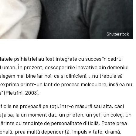
Shutterstock
atele psihiatriei au fost integrate cu succes în cadrul
cul uman. În prezent, descoperirile inovative din domeniul
legem mai bine iar noi, ca și clinicieni, ,,nu trebuie să
exprima printr-un lanț de procese moleculare, însă ea nu
 (Pietrini, 2003).
ficile ne provoacă pe toți, într-o măsură sau alta, căci
iața sa, la un moment dat, un prieten, un șef, un coleg, un
rinte cu tendințe de personalitate dificilă. Poate prea
ională, prea multă dependență, impulsivitate, dramă,