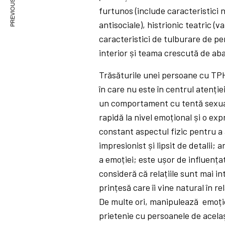
PREVIOUS ARTICLE
furtunos (include caracteristici n
antisociale), histrionic teatric (v
caracteristici de tulburare de p
interior și teama crescută de ab
Trăsăturile unei persoane cu TPH 
în care nu este în centrul atenție
un comportament cu tentă sexua
rapidă la nivel emoțional și o ex
constant aspectul fizic pentru a 
impresionist și lipsit de detalii
a emoției; este ușor de influențat
consideră că relațiile sunt mai i
prințesă care îi vine natural în re
De multe ori, manipulează emoțion
prietenie cu persoanele de acelaș