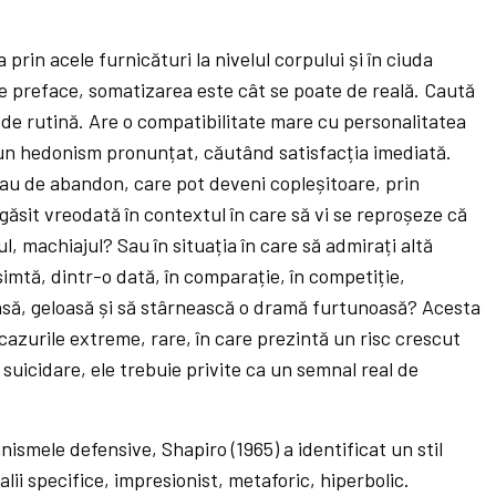
 prin acele furnicături la nivelul corpului și în ciuda
 se preface, somatizarea este cât se poate de reală. Caută
e de rutină. Are o compatibilitate mare cu personalitatea
ă un hedonism pronunțat, căutând satisfacția imediată.
au de abandon, care pot deveni copleșitoare, prin
egăsit vreodată în contextul în care să vi se reproșeze că
ul, machiajul? Sau în situația în care să admirați altă
simtă, dintr-o dată, în comparație, în competiție,
nsă, geloasă și să stârnească o dramă furtunoasă? Acesta
n cazurile extreme, rare, în care prezintă un risc crescut
uicidare, ele trebuie privite ca un semnal real de
nismele defensive, Shapiro (1965) a identificat un stil
talii specifice, impresionist, metaforic, hiperbolic.