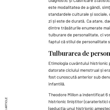
Diagnostic și Clasificare Statisti
este modalitatea de a gândi, simț
standardele culturale și sociale,
zi și este de durată. Ca atare, 
dintre trăsăturile enumerate mai 
tulburare de personalitate, ci vo
faptul că stilul de personalitate 
Tulburarea de persona
Etimologia cuvântului histrionic 
datorate ciclului menstrual și er
fost cunoscută anterior sub denu
infantilă.
Theodore Millon a indentificat 6 
histrionic liniștitor (carateristi
(seducția unui histrionic amesteca