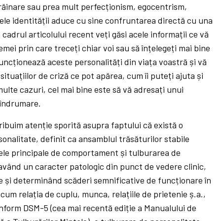
trăinare sau prea mult perfecționism, egocentrism,
ele identității aduce cu sine confruntarea directă cu una
n cadrul articolului recent veți găsi acele informații ce vă
emei prin care treceți chiar voi sau să înțelegeți mai bine
uncționează aceste personalități din viața voastră și vă
situațiilor de criză ce pot apărea, cum îi puteți ajuta și
multe cazuri, cel mai bine este să vă adresați unui
 îndrumare.
ibuim atenție sporită asupra faptului că există o
rsonalitate, definit ca ansamblul trăsăturilor stabile
ele principale de comportament și tulburarea de
având un caracter patologic din punct de vedere clinic,
ce și determinând scăderi semnificative de funcționare în
cum relația de cuplu, munca, relațiile de prietenie ș.a.,
Conform DSM-5 (cea mai recentă ediție a Manualului de