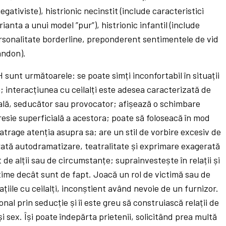
egativiste), histrionic necinstit (include caracteristici
arianta a unui model ”pur”), histrionic infantil (include
ersonalitate borderline, preponderent sentimentele de vid
andon).
sunt următoarele: se poate simți inconfortabil în situații
i; interacțiunea cu ceilalți este adesea caracterizată de
lă, seducător sau provocator; afișează o schimbare
presie superficială a acestora; poate să foloseacă în mod
atrage atenția asupra sa; are un stil de vorbire excesiv de
; arată autodramatizare, teatralitate și exprimare exagerată
 de alții sau de circumstanțe; suprainvestește în relații și
ntime decât sunt de fapt. Joacă un rol de victimă sau de
lațiile cu ceilalți, inconștient având nevoie de un furnizor.
al prin seducție și îi este greu să construiască relații de
i sex. Își poate îndepărta prietenii, solicitând prea multă