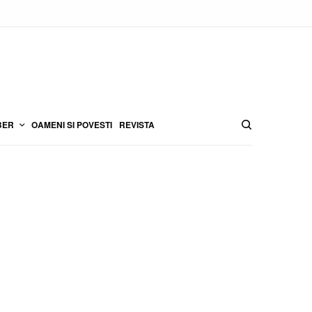
BER
OAMENI SI POVESTI
REVISTA