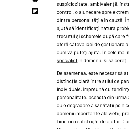
suspiciozitate, ambivalență, îns
control, o alunecare spre extrem
dintre personalitățile în cauză. Î
ajută să identificați natura probl
trecutul și schemele după care f
oferă câteva idei de gestionare a 
cum vă puteți ajuta. În cele mai 
specialist
în domeniu și să cereți
De asemenea, este necesar să atr
distincție clară între stilul de pe
individuale, împreună cu tendinț
personalitate, aceasta din urmă 
cu o degradare a sănătății psihi
domenii importante ale vieții, pre
fiind un real strigăt de ajutor. 