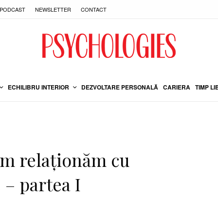
PODCAST
NEWSLETTER
CONTACT
ECHILIBRU INTERIOR
DEZVOLTARE PERSONALĂ
CARIERA
TIMP LI
um relaționăm cu
e – partea I