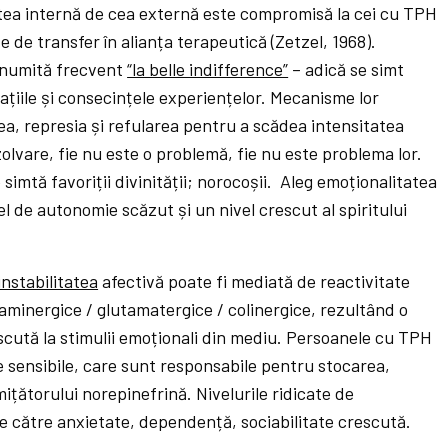
atea internă de cea externă este compromisă la cei cu TPH
e de transfer în alianța terapeutică (Zetzel, 1968).
e numită frecvent
“la belle indifference”
– adică se simt
țiile și consecințele experiențelor. Mecanisme lor
ea, represia și refularea pentru a scădea intensitatea
lvare, fie nu este o problemă, fie nu este problema lor.
 simtă favoriții divinității; norocoșii. Aleg emoționalitatea
el de autonomie scăzut și un nivel crescut al spiritului
instabilitatea
afectivă poate fi mediată de reactivitate
baminergice / glutamatergice / colinergice, rezultând o
escută la stimulii emoționali din mediu. Persoanele cu TPH
 sensibile, care sunt responsabile pentru stocarea,
ițătorului norepinefrină. Nivelurile ridicate de
ie către anxietate, dependență, sociabilitate crescută.