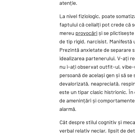
atenție.
La nivel fiziologic, poate somatiza
faptului că ceilalți pot crede că
mereu
provocări
și se plictiseșt
de tip rigid, narcisist. Manifest
Prezintă anxietate de separare s
idealizarea partenerului. V-ați r
nu i-ați observat outfit-ul, vibe-
persoană de același gen și să se 
devalorizată, neapreciată, respi
este un tipar clasic histrionic. Î
de amenințări și comportamente s
alarmă.
Cât despre stilul cognitiv și meca
verbal relativ neclar, lipsit de de