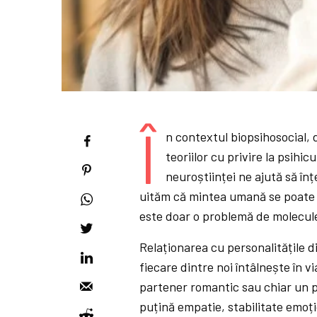
Î
n contextul biopsihosocial, d
teoriilor cu privire la psihi
neuroștiinței ne ajută să înțe
uităm că mintea umană se poate 
este doar o problemă de molecule”
Relaționarea cu personalitățile di
fiecare dintre noi întâlnește în v
partener romantic sau chiar un pă
puțină empatie, stabilitate emoț