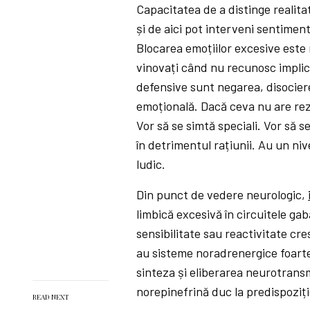
Capacitatea de a distinge realit
și de aici pot interveni sentiment
Blocarea emoțiilor excesive est
vinovați când nu recunosc implica
defensive sunt negarea, disocier
emoțională. Dacă ceva nu are rezo
Vor să se simtă speciali. Vor să se
în detrimentul rațiunii. Au un niv
ludic.
Din punct de vedere neurologic,
limbică excesivă în circuitele ga
sensibilitate sau reactivitate cr
au sisteme noradrenergice foarte
sinteza și eliberarea neurotransm
norepinefrină duc la predispoziț
READ NEXT