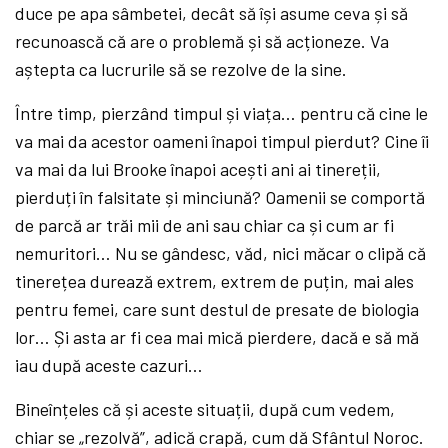
duce pe apa sâmbetei, decât să își asume ceva și să
recunoască că are o problemă și să acționeze. Va
aștepta ca lucrurile să se rezolve de la sine.
Între timp, pierzând timpul și viața… pentru că cine le
va mai da acestor oameni înapoi timpul pierdut? Cine îi
va mai da lui Brooke înapoi acești ani ai tinereții,
pierduți în falsitate și minciună? Oamenii se comportă
de parcă ar trăi mii de ani sau chiar ca și cum ar fi
nemuritori… Nu se gândesc, văd, nici măcar o clipă că
tinerețea durează extrem, extrem de puțin, mai ales
pentru femei, care sunt destul de presate de biologia
lor… Și asta ar fi cea mai mică pierdere, dacă e să mă
iau după aceste cazuri…
Bineînțeles că și aceste situații, după cum vedem,
chiar se „rezolvă”, adică crapă, cum dă Sfântul Noroc.