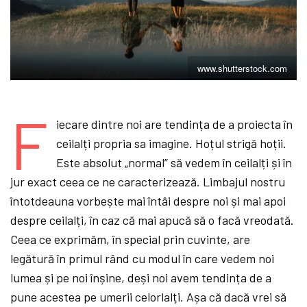
www.shutterstock.com
F
iecare dintre noi are tendința de a proiecta în
ceilalți propria sa imagine. Hoțul strigă hoții.
Este absolut „normal” să vedem în ceilalți și în
jur exact ceea ce ne caracterizează. Limbajul nostru
întotdeauna vorbește mai întâi despre noi și mai apoi
despre ceilalți, în caz că mai apucă să o facă vreodată.
Ceea ce exprimăm, în special prin cuvinte, are
legătură în primul rând cu modul în care vedem noi
lumea și pe noi înșine, deși noi avem tendința de a
pune acestea pe umerii celorlalți. Așa că dacă vrei să