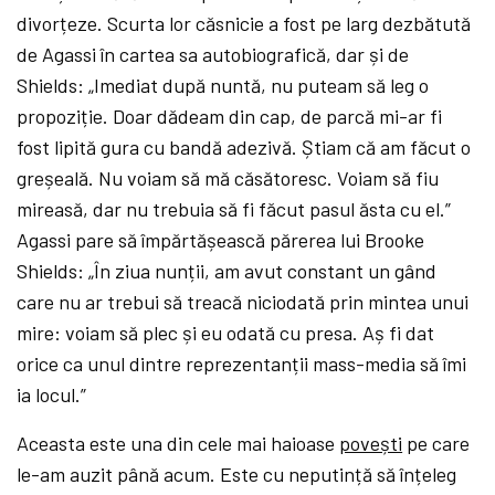
divorțeze. Scurta lor căsnicie a fost pe larg dezbătută
de Agassi în cartea sa autobiografică, dar și de
Shields: „Imediat după nuntă, nu puteam să leg o
propoziție. Doar dădeam din cap, de parcă mi-ar fi
fost lipită gura cu bandă adezivă. Știam că am făcut o
greșeală. Nu voiam să mă căsătoresc. Voiam să fiu
mireasă, dar nu trebuia să fi făcut pasul ăsta cu el.”
Agassi pare să împărtășească părerea lui Brooke
Shields: „În ziua nunții, am avut constant un gând
care nu ar trebui să treacă niciodată prin mintea unui
mire: voiam să plec și eu odată cu presa. Aș fi dat
orice ca unul dintre reprezentanții mass-media să îmi
ia locul.”
Aceasta este una din cele mai haioase
povești
pe care
le-am auzit până acum. Este cu neputință să înțeleg