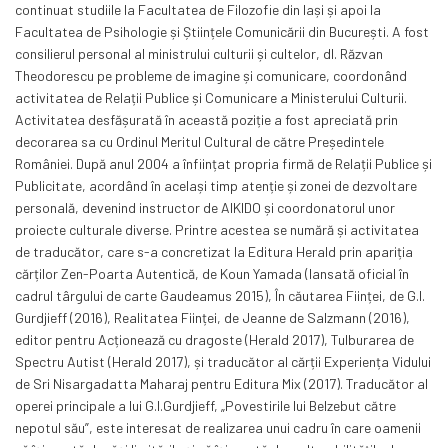
continuat studiile la Facultatea de Filozofie din Iași și apoi la
Facultatea de Psihologie și Științele Comunicării din București. A fost
consilierul personal al ministrului culturii și cultelor, dl. Răzvan
Theodorescu pe probleme de imagine și comunicare, coordonând
activitatea de Relații Publice și Comunicare a Ministerului Culturii.
Activitatea desfășurată în această poziție a fost apreciată prin
decorarea sa cu Ordinul Meritul Cultural de către Președintele
României. După anul 2004 a înființat propria firmă de Relații Publice și
Publicitate, acordând în același timp atenție și zonei de dezvoltare
personală, devenind instructor de AIKIDO și coordonatorul unor
proiecte culturale diverse. Printre acestea se numără și activitatea
de traducător, care s-a concretizat la Editura Herald prin apariția
cărților Zen-Poarta Autentică, de Koun Yamada (lansată oficial în
cadrul târgului de carte Gaudeamus 2015), În căutarea Ființei, de G.I.
Gurdjieff (2016), Realitatea Ființei, de Jeanne de Salzmann (2016),
editor pentru Acționează cu dragoste (Herald 2017), Tulburarea de
Spectru Autist (Herald 2017), și traducător al cărții Experiența Vidului
de Sri Nisargadatta Maharaj pentru Editura Mix (2017). Traducător al
operei principale a lui G.I.Gurdjieff, „Povestirile lui Belzebut către
nepotul său”, este interesat de realizarea unui cadru în care oamenii