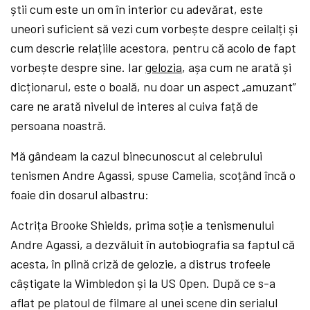
știi cum este un om în interior cu adevărat, este
uneori suficient să vezi cum vorbește despre ceilalți și
cum descrie relațiile acestora, pentru că acolo de fapt
vorbește despre sine. Iar
gelozia
, așa cum ne arată și
dicționarul, este o boală, nu doar un aspect „amuzant”
care ne arată nivelul de interes al cuiva față de
persoana noastră.
Mă gândeam la cazul binecunoscut al celebrului
tenismen Andre Agassi, spuse Camelia, scoțând încă o
foaie din dosarul albastru:
Actrița Brooke Shields, prima soție a tenismenului
Andre Agassi, a dezvăluit în autobiografia sa faptul că
acesta, în plină criză de gelozie, a distrus trofeele
câștigate la Wimbledon și la US Open. După ce s-a
aflat pe platoul de filmare al unei scene din serialul