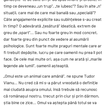
timp ce deveneau „un trup”, „te iubesc”? Sau în alte „n”
situații, care mai de care mai banală sau „specială”?
Câte angajamente explicite sau subînțelese s-au creat
în timp? O adevărată „țesătură” ideatică, extrem de
greu de „spart”… Sau nu foarte greu în mod concret,
dar foarte greu din punct de vedere al asumării
psihologice. Sunt foarte multe praguri mentale care ar
fi trebuit depășite, lucru pe care oamenii nu prea îl pot
face. De cele mai multe ori, așa cum ne arată și „marile
legende ale lumii”, oamenii așteaptă.
„Omul este un animal care amână”, ne spune Tudor
Vianu… Nu cred că mi s-a părut vreodată o definiție
mai ciudată asupra omului, însă trebuie să recunosc
că românașul nostru, trecut prin ciur și prin dârmon,
știa bine ce zice… Omul va aștepta până totul se va