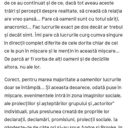
de ce au continuat și de ce, dacă tot aveau aceste
trăiri și percepții despre realitate, să creadă că relația
are vreo șansă… Pare că oamenii sunt cu totul săriți,
anacronici… Fac lucrurile exact pe dos decât ar trebui
și decât simt. Îmi pare că lucrurile curg cumva singure
în direcții complet diferite de cele dorite chiar de cei
ce le pun în mișcare și le mențin în această mișcare…
De parcă ar fi vorba de alți oameni și de deciziile
altora, nu ale lor.
Corect, pentru marea majoritate a oamenilor lucrurile
doar se întâmplă… Și aceasta deoarece, odată puse în
mișcare, evenimentele intră în zona imaginilor sociale,
ale proiecțiilor și așteptărilor grupului și „actorilor”
individuali, plus presiunea creată de propriile lor
declarații, declamări, promisiuni, proiecții sociale. Ia
gândește-te de câte ori și-au spus Andre și Brooke, în