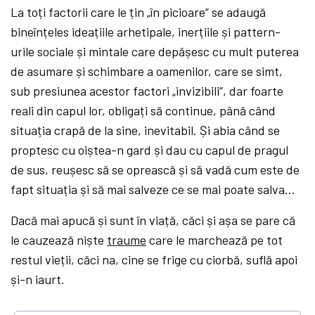
La toți factorii care le țin „în picioare” se adaugă
bineînțeles ideațiile arhetipale, inerțiile și pattern-
urile sociale și mintale care depășesc cu mult puterea
de asumare și schimbare a oamenilor, care se simt,
sub presiunea acestor factori „invizibili”, dar foarte
reali din capul lor, obligați să continue, până când
situația crapă de la sine, inevitabil. Și abia când se
proptesc cu oiștea-n gard și dau cu capul de pragul
de sus, reușesc să se oprească și să vadă cum este de
fapt situația și să mai salveze ce se mai poate salva…
Dacă mai apucă și sunt în viață, căci și așa se pare că
le cauzează niște
traume
care le marchează pe tot
restul vieții, căci na, cine se frige cu ciorbă, suflă apoi
și-n iaurt.