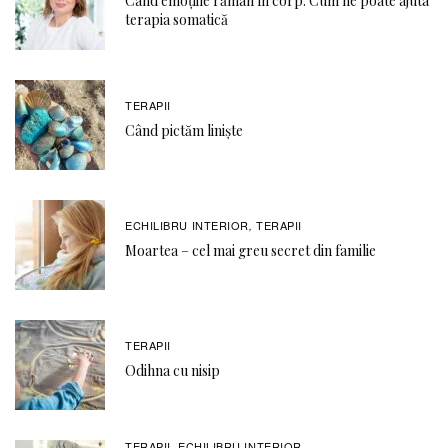
Când emoțiile rămân în corp. Cum ne poate ajuta
terapia somatică
TERAPII
Când pictăm liniște
ECHILIBRU INTERIOR
TERAPII
,
Moartea – cel mai greu secret din familie
TERAPII
Odihna cu nisip
TERAPII
ECHILIBRU INTERIOR
,