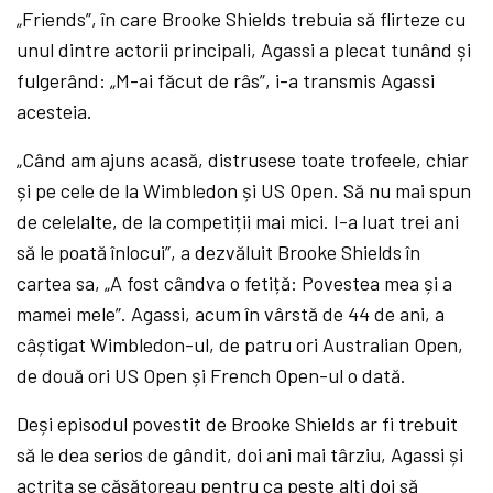
„Friends”, în care Brooke Shields trebuia să flirteze cu
unul dintre actorii principali, Agassi a plecat tunând și
fulgerând: „M-ai făcut de râs”, i-a transmis Agassi
acesteia.
„Când am ajuns acasă, distrusese toate trofeele, chiar
și pe cele de la Wimbledon și US Open. Să nu mai spun
de celelalte, de la competiții mai mici. I-a luat trei ani
să le poată înlocui”, a dezvăluit Brooke Shields în
cartea sa, „A fost cândva o fetiță: Povestea mea și a
mamei mele”. Agassi, acum în vârstă de 44 de ani, a
câștigat Wimbledon-ul, de patru ori Australian Open,
de două ori US Open și French Open-ul o dată.
Deși episodul povestit de Brooke Shields ar fi trebuit
să le dea serios de gândit, doi ani mai târziu, Agassi și
actrița se căsătoreau pentru ca peste alți doi să