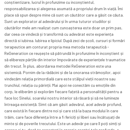
conștientizare, lucrul în profunzime cu inconștientul,
responsabilizarea și alegerea asumată a propriului drum în viață. Îmi
place să spun despre mine că sunt un căutător care a găsit ce căuta.
Sunt un explorator al adevărului și în urma tuturor studiilor și
căutărilor mele am realizat cum cunoașterea este doar un prim pas,
dar ceea ce vindecă și transformă cu adevărat este experiența
directă si iubirea. Iubirea e lipiciul. După zeci de școli, cursuri și formări
terapeutice am conturat propria mea metoda terapeutică -
ReGeneration ce reușește să pătrundă în profunzime în inconștient și
să elibereze părțile din interior împovărate de experiențele traumatice
din trecut. În plus, abordarea metodei ReGeneration este una
sistemică. Pornim de la rădăcini și de la onorarea strămoșilor, apoi
vindecăm relația primordială care este stâlpul vieții noastre sau
trunchiul, relația cu părinții. Mai apoi ne conectăm cu emoțiile din
corp, le eliberăm și explorăm fiecare fațetă a personalității pentru a
face loc Sinelui, soarelui nostru interior să răsară și să ne lumineze
întreaga existență. Simt că am găsit adevărul, acel adevăr profund,
care există în fiecare dintre noi și care stă la baza modului în care
trăim, care face diferența între a fi fericiți și liberi sau încătușați de
minte și de poverile trecutului. Este un adevăr pe care îl poți simți și
accesa și tu, dacă te conectezi la energia esenței tale profunde, a