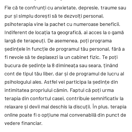
Fie că te confrunți cu anxietate, depresie, traume sau
pur și simplu dorești să te dezvolți personal,
psihoterapia vine la pachet cu numeroase beneficii.
Indiferent de locația ta geografică, ai acces la o gamă
largă de terapeuți. De asemenea, poți programa
ședințele în funcție de programul tău personal, fără a
fi nevoie să te deplasezi la un cabinet fizic. Te poți
bucura de ședințe la 8 dimineața sau seara, ținând
cont de tipul tău liber, dar și de programul de lucru al
psihologului ales. Astfel vei participa la ședințe din
intimitatea propriului cămin. Faptul că poți urma
terapia din confortul casei, contribuie semnificativ la
relaxare și devii mai deschis la discuții. În plus, terapia
online poate fi o opțiune mai convenabilă din punct de
vedere financiar.