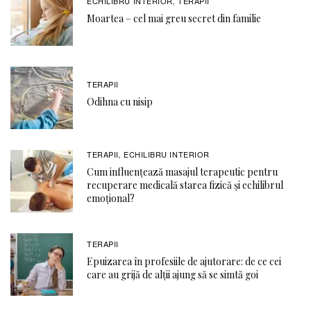
ECHILIBRU INTERIOR
TERAPII
,
Moartea – cel mai greu secret din familie
TERAPII
Odihna cu nisip
TERAPII
ECHILIBRU INTERIOR
,
Cum influențează masajul terapeutic pentru
recuperare medicală starea fizică și echilibrul
emoțional?
TERAPII
Epuizarea în profesiile de ajutorare: de ce cei
care au grijă de alții ajung să se simtă goi