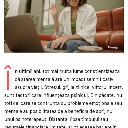
Freepik
Î
n ultimii ani, tot mai multă lume conștientizează
că starea mentală are un impact semnificativ
asupra vieții. Stresul, grijile zilnice, viitorul incert,
sunt factori care influențează psihicul. Din păcate, nu
toți cei care se confruntă cu probleme emoționale sau
mentale au posibilitatea de a beneficia de sprijinul
unui psihoterapeut. Distanța, lipsa timpului sau
resursele financiare limitate, sunt adesea bariere în