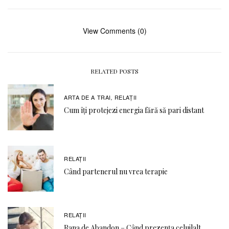
View Comments (0)
RELATED POSTS
ARTA DE A TRAI
RELAŢII
,
Cum îți protejezi energia fără să pari distant
RELAŢII
Când partenerul nu vrea terapie
RELAŢII
Rana de Abandon – Când prezența celuilalt