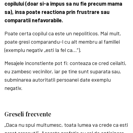
copilului (doar si-a impus sa nu fie precum mama
sa), insa poate reactiona prin frustrare sau
comparatii nefavorabile.
Poate certa copilul ca este un nepoliticos. Mai mult,
poate gresi comparandu-l cu alt membru al familiei
(exemplu negativ „esti la fel ca…”).
Mesajele inconstiente pot fi: conteaza ce cred ceilalti,
eu zambesc vecinilor, iar pe tine sunt suparata sau,
subminarea autoritatii persoanei date exemplu
negativ.
Greseli frecvente
„Daca nu spui multumesc, toata lumea va crede ca esti
prost crescut!”. Aceasta profetie cu rol de anticipare