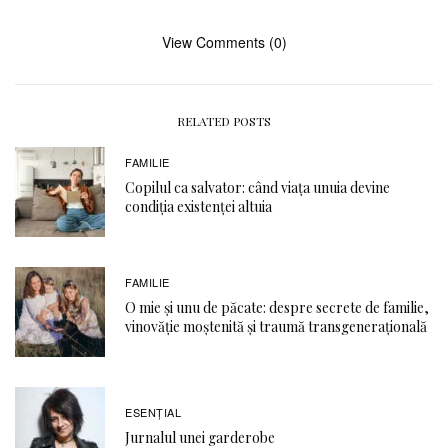
View Comments (0)
RELATED POSTS
FAMILIE
Copilul ca salvator: când viața unuia devine
condiția existenței altuia
FAMILIE
O mie și unu de păcate: despre secrete de familie,
vinovăție moștenită și traumă transgenerațională
ESENȚIAL
Jurnalul unei garderobe