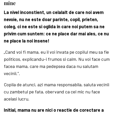
mine
La nivel inconstient, un celalalt de care noi avem
nevoie, nu ne este doar parinte, copil, prieten,
coleg, ci ne este si oglida in care noi putem sa ne
privim cum suntem: ce ne place dar mai ales, ce nu
ne place la noi insene!
„Cand voi fi mama, eu il voi invata pe copilul meu sa fie
politicos, explicandu-i frumos si calm. Nu voi face cum
facea mama, care ma pedepsea daca nu salutam
vecinii.”.
Copila de atunci, azi mama responsabila, saluta vecinii
cu zambetul pe fata, obervand ca cel mic nu face
acelasi lucru.
Initial, mama nu are nici o reactie de corectare a