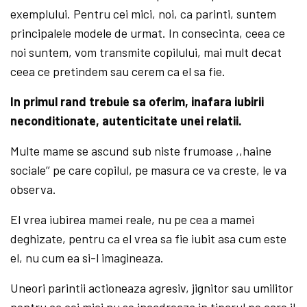
exemplului. Pentru cei mici, noi, ca parinti, suntem
principalele modele de urmat. In consecinta, ceea ce
noi suntem, vom transmite copilului, mai mult decat
ceea ce pretindem sau cerem ca el sa fie.
In primul rand trebuie sa oferim, inafara iubirii
neconditionate, autenticitate unei relatii.
Multe mame se ascund sub niste frumoase ,,haine
sociale’’ pe care copilul, pe masura ce va creste, le va
observa.
El vrea iubirea mamei reale, nu pe cea a mamei
deghizate, pentru ca el vrea sa fie iubit asa cum este
el, nu cum ea si-l imagineaza.
Uneori parintii actioneaza agresiv, jignitor sau umilitor
pentru ca cei mici nu se incadreaza in tiparul pe care il