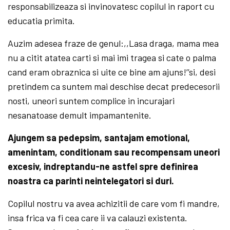
responsabilizeaza si invinovatesc copilul in raport cu
educatia primita.
Auzim adesea fraze de genul:,,Lasa draga, mama mea
nu a citit atatea carti si mai imi tragea si cate o palma
cand eram obraznica si uite ce bine am ajuns!’’si, desi
pretindem ca suntem mai deschise decat predecesorii
nosti, uneori suntem complice in incurajari
nesanatoase demult impamantenite.
Ajungem sa pedepsim, santajam emotional,
amenintam, conditionam sau recompensam uneori
excesiv, indreptandu-ne astfel spre definirea
noastra ca parinti neintelegatori si duri.
Copilul nostru va avea achizitii de care vom fi mandre,
insa frica va fi cea care ii va calauzi existenta.