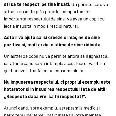
sti sa te respecti pe tine insati.
Un parinte care va
sti sa transmita prin propriul comportament
importanta respectului de sine, va avea un copil cu
lectia insusita in mod firesc si natural.
Asta il va ajuta sa isi creeze o imagine de sine
pozitiva si, mai tarziu, o stima de sine ridicata.
Un astfel de copil nu va permite altora sa il jigneasca,
iar atunci cand se va intampla acest lucru, va sti sa
gestioneze situatia cu un consum minim.
Nu impunerea respectului, ci propriul exemplu este
hotarator si in insusirea respectului fata de altii:
,,Respecta daca vrei sa fii respectat!“.
Atunci cand, spre exemplu, asteptam la medic si
permitem unei femei insarcinate sa intre inaintea